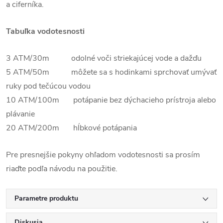
a ciferníka.
Tabuľka vodotesnosti
3 ATM/30m odolné voči striekajúcej vode a dažďu
5 ATM/50m môžete sa s hodinkami sprchovať umývať
ruky pod tečúcou vodou
10 ATM/100m potápanie bez dýchacieho prístroja alebo
plávanie
20 ATM/200m hĺbkové potápania
Pre presnejšie pokyny ohľadom vodotesnosti sa prosím
riaďte podľa návodu na použitie.
Parametre produktu
Diskusia