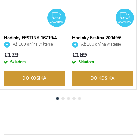
ADARMO
ZADARMO
Z
ZADARMO
ZADARMO
Hodinky FESTINA 16719/4
Hodinky Festina 20049/6
Až 100 dní na vrátenie
Až 100 dní na vrátenie
tovaru. Autorizovaný predajca.
tovaru. Autorizovaný predajca.
€129
€169
Skladom
Skladom
DO KOŠÍKA
DO KOŠÍKA