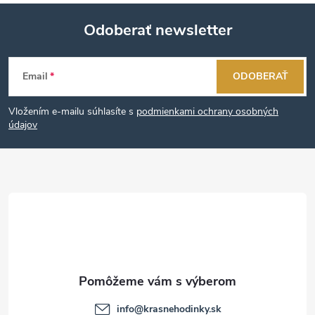
Odoberať newsletter
Z
Email
ODOBERAŤ
á
Vložením e-mailu súhlasíte s
podmienkami ochrany osobných
p
údajov
ä
t
i
e
info
@
krasnehodinky.sk