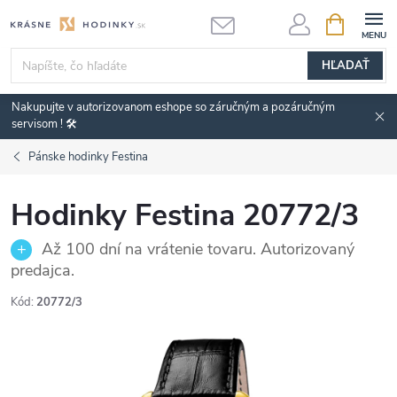
Prejsť
NÁKUPN
KOŠÍK
na
obsah
HĽADAŤ
Nakupujte v autorizovanom eshope so záručným a pozáručným
servisom ! 🛠️
Pánske hodinky Festina
Hodinky Festina 20772/3
Až 100 dní na vrátenie tovaru. Autorizovaný
predajca.
Kód:
20772/3