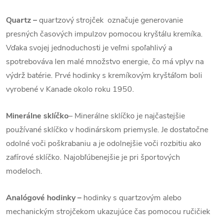
Quartz
–
quartzový strojček označuje generovanie
presných časových impulzov pomocou kryštálu kremíka.
Vďaka svojej jednoduchosti je veľmi spoľahlivý a
spotrebováva len malé množstvo energie, čo má vplyv na
výdrž batérie. Prvé hodinky s kremíkovým kryštáľom boli
vyrobené v Kanade okolo roku 1950.
Minerálne sklíčko
– Minerálne sklíčko je najčastejšie
používané sklíčko v hodinárskom priemysle. Je dostatočne
odolné voči poškrabaniu a je odolnejšie voči rozbitiu ako
zafírové sklíčko. Najobľúbenejšie je pri športových
modeloch.
Analógové hodinky –
hodinky s quartzovým alebo
mechanickým strojčekom ukazujúce čas pomocou ručičiek