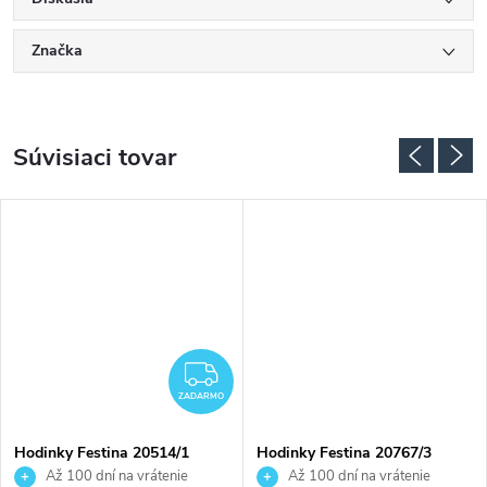
Značka
Súvisiaci tovar
ADARMO
ZADARMO
ZADARMO
Hodinky Festina 20514/1
Hodinky Festina 20767/3
Až 100 dní na vrátenie
Až 100 dní na vrátenie