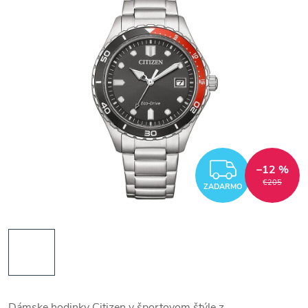
ZADAR
–12 %
€205
ZADARMO
Dámske hodinky Citizen v športovom štýle z