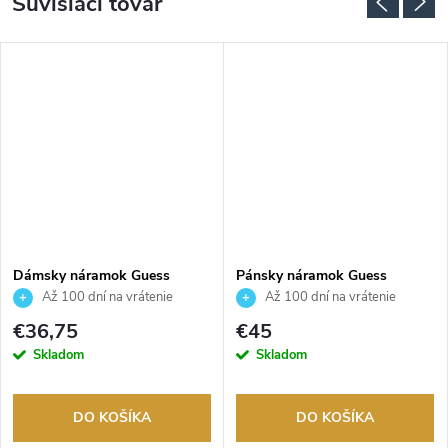
Súvisiaci tovar
Dámsky náramok Guess
Pánsky náramok Guess
JUBB04082JWYGWHS
JUMB05015JWSTS
Až 100 dní na vrátenie
Až 100 dní na vrátenie
tovaru. Autorizovaný predajca.
tovaru. Autorizovaný predajca.
€36,75
€45
Skladom
Skladom
DO KOŠÍKA
DO KOŠÍKA