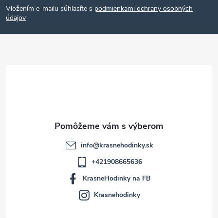
Vložením e-mailu súhlasíte s
podmienkami ochrany osobných
p
údajov
ä
t
i
e
info
@
krasnehodinky.sk
+421908665636
KrasneHodinky na FB
Krasnehodinky