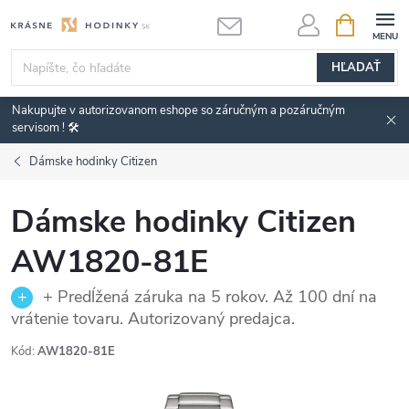
Prejsť
NÁKUPN
KOŠÍK
na
obsah
HĽADAŤ
Nakupujte v autorizovanom eshope so záručným a pozáručným
servisom ! 🛠️
Dámske hodinky Citizen
Dámske hodinky Citizen
AW1820-81E
+ Predĺžená záruka na 5 rokov. Až 100 dní na
vrátenie tovaru. Autorizovaný predajca.
Kód:
AW1820-81E