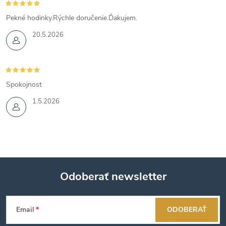
Pekné hodinky.Rýchle doručenie.Ďakujem.
20.5.2026
Spokojnost
1.5.2026
Odoberať newsletter
Z
Email
ODOBERAŤ
á