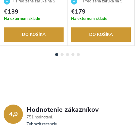
EM0411-71A
AW1821-89L
+ Predĺžená záruka na 5
+ Predĺžená záruka na 5
rokov. Až 100 dní na vrátenie
rokov. Až 100 dní na vrátenie
€139
€179
tovaru. Autorizovaný predajca.
tovaru. Autorizovaný predajca.
Na externom sklade
Na externom sklade
DO KOŠÍKA
DO KOŠÍKA
Hodnotenie zákazníkov
4,9
751 hodnotení
Zobraziť recenzie