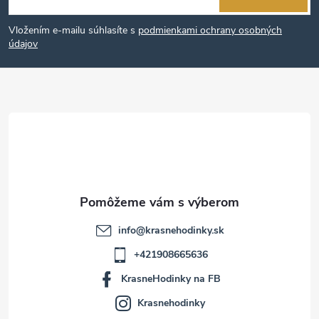
á
Vložením e-mailu súhlasíte s
podmienkami ochrany osobných
p
údajov
ä
t
i
e
info
@
krasnehodinky.sk
+421908665636
KrasneHodinky na FB
Krasnehodinky