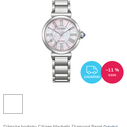
ZADAR
–11 %
€395
ZADARMO
Dámske hodinky Citizen Maybells Diamond Bezel
Detailné