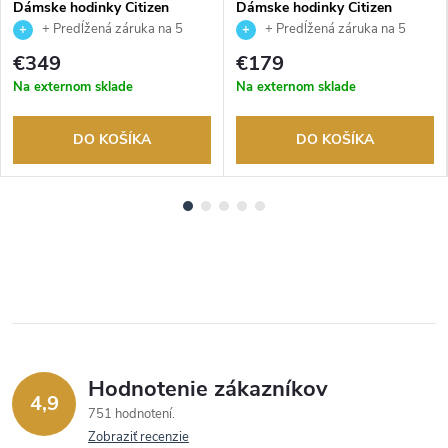
Dámske hodinky Citizen
Dámske hodinky Citizen
EM1132-88H
EM0506-77A
+ Predĺžená záruka na 5
+ Predĺžená záruka na 5
rokov. Až 100 dní na vrátenie
rokov. Až 100 dní na vrátenie
€349
€179
tovaru. Autorizovaný predajca.
tovaru. Autorizovaný predajca.
Na externom sklade
Na externom sklade
DO KOŠÍKA
DO KOŠÍKA
Hodnotenie zákazníkov
4,9
751 hodnotení
Zobraziť recenzie