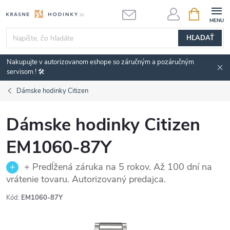
Prejsť
NÁKUPN
KOŠÍK
na
obsah
HĽADAŤ
Nakupujte v autorizovanom eshope so záručným a pozáručným
servisom ! 🛠️
Dámske hodinky Citizen
Dámske hodinky Citizen
EM1060-87Y
+ Predĺžená záruka na 5 rokov. Až 100 dní na
vrátenie tovaru. Autorizovaný predajca.
Kód:
EM1060-87Y