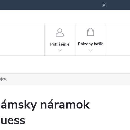
Podmienky ochrany osobných údajov
Blog
NÁKUPNÝ
KOŠÍK
Prázdny košík
Prihlásenie
jca.
ámsky náramok
uess