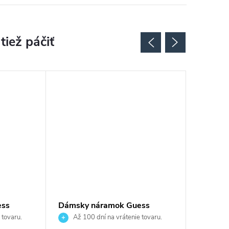
ess
Dámsky náramok Guess
Dámsky
JUBB05214JWRHS
JUBB0
 tovaru.
Až 100 dní na vrátenie tovaru.
Až 10