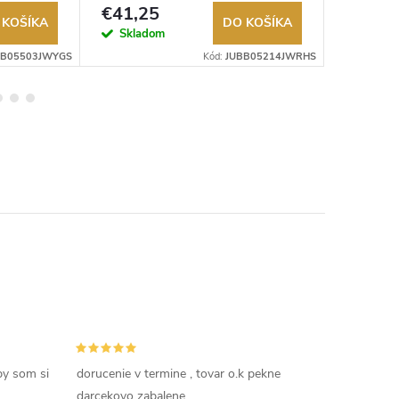
Autorizovaný predajca.
Autorizov
€41,25
€41,2
 KOŠÍKA
DO KOŠÍKA
Skladom
Sklad
BB05503JWYGS
Kód:
JUBB05214JWRHS
by som si
dorucenie v termine , tovar o.k pekne
darcekovo zabalene