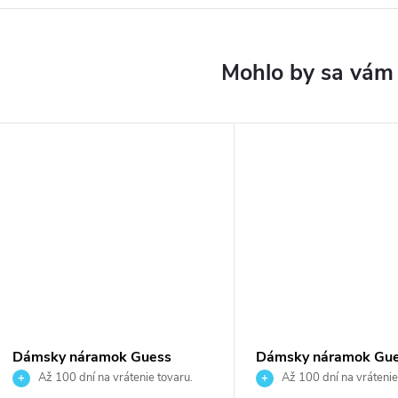
Dámsky náramok Guess
Dámsky náramok Gu
JUBB06288JWRHS
JUBB05503JWYGS
Až 100 dní na vrátenie tovaru.
Až 100 dní na vrátenie