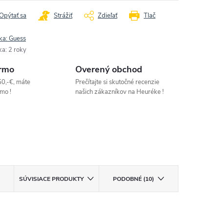
Opýtať sa
Strážiť
Zdieľať
Tlač
ka:
Guess
ka
:
2 roky
rmo
Overený obchod
50,-€, máte
Prečítajte si skutočné recenzie
mo !
našich zákazníkov na Heuréke !
SÚVISIACE PRODUKTY
PODOBNÉ (10)