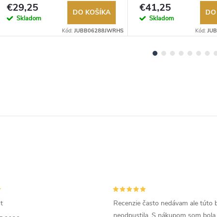
Autorizovaný predajca.
Autorizovaný predajca.
€29,25
€41,25
DO KOŠÍKA
DO
Skladom
Skladom
Kód:
JUBB06288JWRHS
Kód:
JU
t
Recenzie často nedávam ale túto 
neodpustila. S nákupom som bola