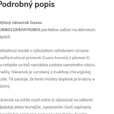
Podrobný popis
týlový náramok Guess
UBB02289JWYGBKS
perfektne zažiari na dámskom
ápästí.
etiazkový model v sýtozlatom vyhotovení výrazne
opĺňa kruhový prívesok Guess tvorený z písmen G.
a retiazke sa tiež nachádza ozdoba samotného názvu
načky.
Náramok je vyrobený z kvalitnej chirurgickej
cele. Tá zaisťuje, že tento módny doplnok je trvácny a
dolný.
áramok sa môže nosiť voľne (v závislosti na veľkosti
ápästia) alebo tesnejšie, nastavením časti zapínania.