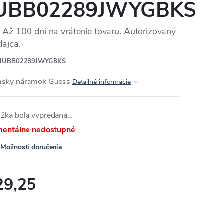
UBB02289JWYGBKS
Až 100 dní na vrátenie tovaru. Autorizovaný
dajca.
JUBB02289JWYGBKS
sky náramok Guess
Detailné informácie
ožka bola vypredaná…
entálne nedostupné
Možnosti doručenia
29,25
otková
: