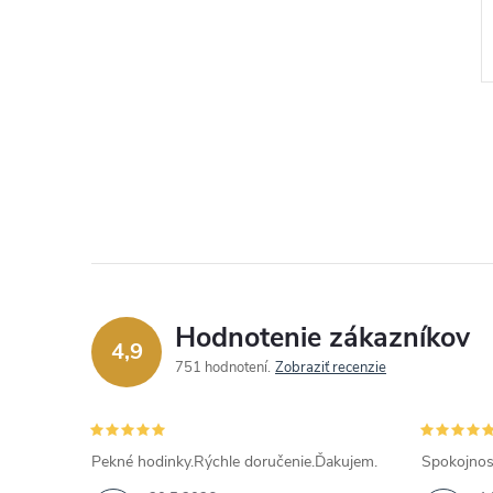
redajca.
Autorizovaný predajca.
€29,25
DO KOŠÍKA
DO KOŠÍKA
Skladom
Kód:
JUBB06234JWRHS
Kód:
JUBB02248JWYGS
Hodnotenie zákazníkov
4,9
751 hodnotení
Zobraziť recenzie
Pekné hodinky.Rýchle doručenie.Ďakujem.
Spokojnos