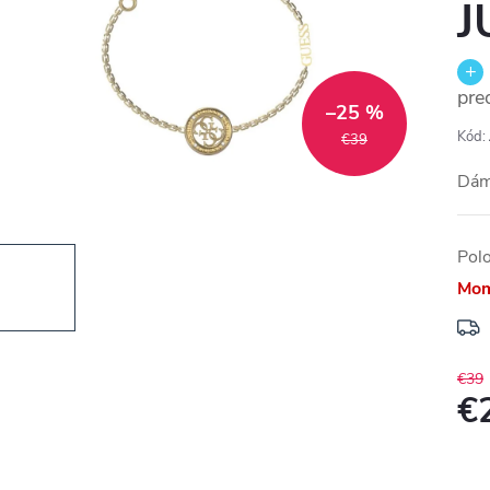
J
pre
–25 %
Kód:
€39
Dám
Pol
Mom
€39
€
Jedn
cena