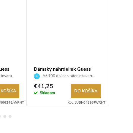
uess
Dámsky náhrdelník Guess
Dámsky 
JUBN04593JWRHT
JUBN0
 tovaru.
Až 100 dní na vrátenie tovaru.
Až 10
Autorizovaný predajca.
Autorizov
€41,25
€41,2
 KOŠÍKA
DO KOŠÍKA
Skladom
Sklad
BN06245JWRHT
Kód:
JUBN04593JWRHT