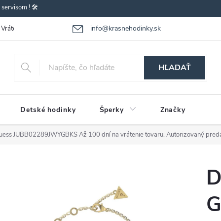
ervisom ! 🛠️
info@krasnehodinky.sk
Vrátenie-výmena tovaru
Reklamácia tovaru
Obchodné podmienky
HĽADAŤ
Detské hodinky
Šperky
Značky
Guess JUBB02289JWYGBKS
Až 100 dní na vrátenie tovaru. Autorizovaný preda
D
G