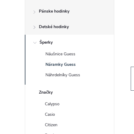
č
Pánske hodinky
n
Detské hodinky
ý
p
Šperky
Náušnice Guess
a
Náramky Guess
n
Náhrdelníky Guess
e
Značky
l
Calypso
Casio
Citizen