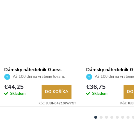
Dámsky náhrdelník Guess
Dámsky náhrdelník G
JUBN04210JWYGT
JUBN06245JWRHT
Až 100 dní na vrátenie tovaru.
Až 100 dní na vrátenie
Autorizovaný predajca.
Autorizovaný predajca.
€44,25
€36,75
DO KOŠÍKA
DO
Skladom
Skladom
Kód:
JUBN04210JWYGT
Kód:
JU