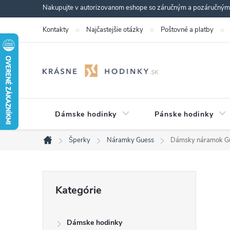
Prejsť
Nakupujte v autorizovanom eshope so záručným a pozáručným s
na
Kontakty
Najčastejšie otázky
Poštovné a platby
obsah
Dámske hodinky
Pánske hodinky
Šperky
Náramky Guess
Dámsky náramok 
Domov
B
Preskočiť
Kategórie
kategórie
o
Dámske hodinky