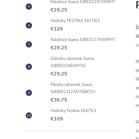
Náušnice Guess JUBE02247JWRHT
€29,25
Hodinky FESTINA 16719/1
Š
€129
J
Náušnice Guess JUBE02174JWRHT
z
€29,25
Dámsky náramok Guess
R
JUBB02246JWYGS
d
€29,25
N
Pánsky náramok Guess
z
JUMB01312JWYGBKT/U
o
€36,75
o
Hodinky Festina 20475/1
€109
N
z