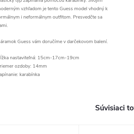
lasický typ zapínania pomocou karabínky. Svojim
oderným vzhľadom je tento Guess model vhodný k
ormálnym i neformálnym outfitom. Presvedčte sa
ami.
áramok Guess vám doručíme v darčekovom balení.
ĺžka nastaviteľná: 15cm-17cm-19cm
riemer ozdoby: 14mm
apínanie: karabínka
Súvisiaci t