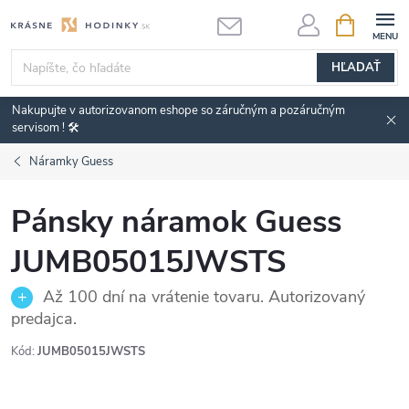
Prejsť
NÁKUPN
KOŠÍK
na
obsah
HĽADAŤ
Nakupujte v autorizovanom eshope so záručným a pozáručným
servisom ! 🛠️
Náramky Guess
Pánsky náramok Guess
JUMB05015JWSTS
Až 100 dní na vrátenie tovaru. Autorizovaný
predajca.
Kód:
JUMB05015JWSTS