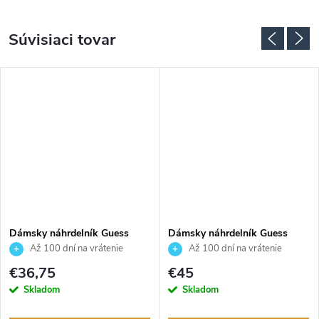
Súvisiaci tovar
Dámsky náhrdelník Guess
Dámsky náhrdelník Guess
JUBN06043JWRHT
JUBN03241JWYGT
Až 100 dní na vrátenie
Až 100 dní na vrátenie
tovaru. Autorizovaný predajca.
tovaru. Autorizovaný predajca.
€36,75
€45
Skladom
Skladom