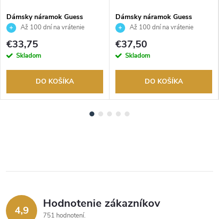
Dámsky náramok Guess
Dámsky náramok Guess
JUBB04144JWRHS
JUBB04557JWRHS
Až 100 dní na vrátenie
Až 100 dní na vrátenie
tovaru. Autorizovaný predajca.
tovaru. Autorizovaný predajca.
€33,75
€37,50
Skladom
Skladom
DO KOŠÍKA
DO KOŠÍKA
Hodnotenie zákazníkov
4,9
751 hodnotení