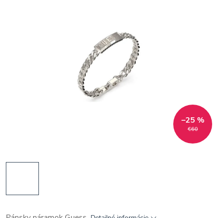
–25 %
€60
Pánsky náramok Guess
Detailné informácie