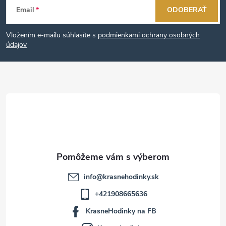
Email
ODOBERAŤ
á
Vložením e-mailu súhlasíte s
podmienkami ochrany osobných
p
údajov
ä
t
i
e
info
@
krasnehodinky.sk
+421908665636
KrasneHodinky na FB