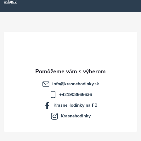
p
údajov
ä
t
i
e
info
@
krasnehodinky.sk
+421908665636
KrasneHodinky na FB
Krasnehodinky