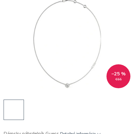
–25 %
€55
Dámsky náhrdelník Guess
Detailné informácie