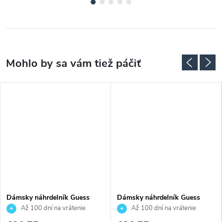
Dámsky náhrdelník Guess
Dámsky náhrdelník Guess
JUBN06201JWYGT
JUBN06207JWRHT
Až 100 dní na vrátenie
Až 100 dní na vrátenie
tovaru. Autorizovaný predajca.
tovaru. Autorizovaný predajca.