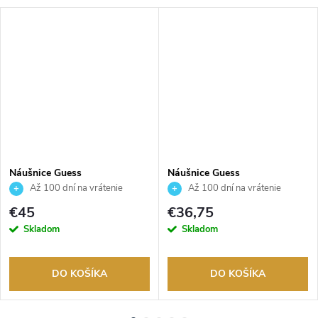
Náušnice Guess
Náušnice Guess
JUBE05021JWYGT
JUBE03131JWYGT
Až 100 dní na vrátenie
Až 100 dní na vrátenie
tovaru. Autorizovaný predajca.
tovaru. Autorizovaný predajca.
€45
€36,75
Skladom
Skladom
DO KOŠÍKA
DO KOŠÍKA