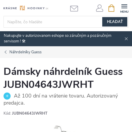
Prejsť
NÁKUPN
KOŠÍK
na
obsah
HĽADAŤ
Nakupujte v autorizovanom eshope so záručným a pozáručným
servisom ! 🛠️
Náhrdelníky Guess
Dámsky náhrdelník Guess
JUBN04643JWRHT
Až 100 dní na vrátenie tovaru. Autorizovaný
predajca.
Kód:
JUBN04643JWRHT