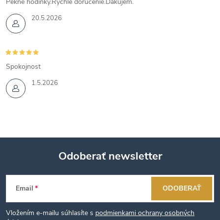
Pekné hodinky.Rýchle doručenie.Ďakujem.
20.5.2026
Spokojnost
1.5.2026
Odoberať newsletter
Z
Email
ODOBERAŤ
á
Vložením e-mailu súhlasíte s
podmienkami ochrany osobných