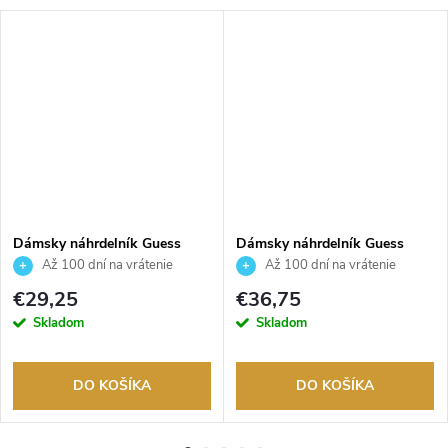
Dámsky náhrdelník Guess
Dámsky náhrdelník Guess
JUBN06150JWYGT
JUBN06148JWYGT
Až 100 dní na vrátenie
Až 100 dní na vrátenie
tovaru. Autorizovaný predajca.
tovaru. Autorizovaný predajca.
€29,25
€36,75
Skladom
Skladom
DO KOŠÍKA
DO KOŠÍKA