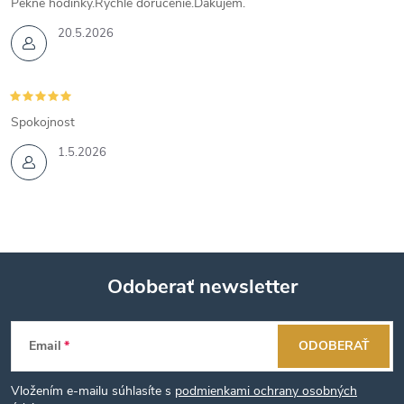
Pekné hodinky.Rýchle doručenie.Ďakujem.
20.5.2026
Spokojnost
1.5.2026
Odoberať newsletter
Z
Email
ODOBERAŤ
á
Vložením e-mailu súhlasíte s
podmienkami ochrany osobných