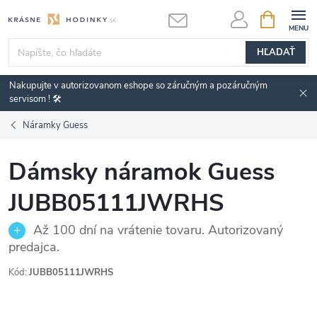
Prejsť
NÁKUPN
KOŠÍK
na
obsah
HĽADAŤ
Nakupujte v autorizovanom eshope so záručným a pozáručným
servisom ! 🛠️
Náramky Guess
Dámsky náramok Guess
JUBB05111JWRHS
Až 100 dní na vrátenie tovaru. Autorizovaný
predajca.
Kód:
JUBB05111JWRHS