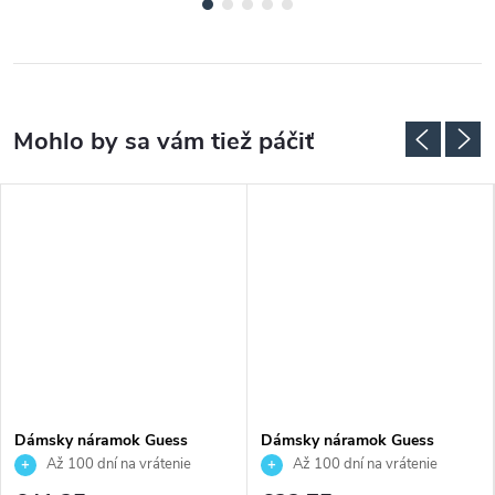
Dámsky náramok Guess
Dámsky náramok Guess
JUBB04549JWYGS
JUBB04163JWRHS
Až 100 dní na vrátenie
Až 100 dní na vrátenie
tovaru. Autorizovaný predajca.
tovaru. Autorizovaný predajca.