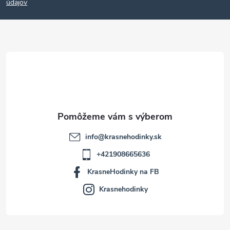
p
údajov
ä
t
i
e
info
@
krasnehodinky.sk
+421908665636
KrasneHodinky na FB
Krasnehodinky