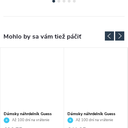
Dámsky náhrdelník Guess
Dámsky náhrdelník Guess
JUBN06043JWRHT
JUBN04643JWYGT
Až 100 dní na vrátenie
Až 100 dní na vrátenie
tovaru. Autorizovaný predajca.
tovaru. Autorizovaný predajca.