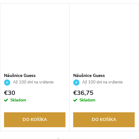
Náušnice Guess
Náušnice Guess
JUBE05041JWRHT
JUBE05462JWYGT
Až 100 dní na vrátenie
Až 100 dní na vrátenie
tovaru. Autorizovaný predajca.
tovaru. Autorizovaný predajca.
€30
€36,75
Skladom
Skladom
DO KOŠÍKA
DO KOŠÍKA