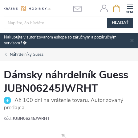
Prejsť
NÁKUPN
KOŠÍK
na
obsah
HĽADAŤ
Nakupujte v autorizovanom eshope so záručným a pozáručným
servisom ! 🛠️
Náhrdelníky Guess
Dámsky náhrdelník Guess
JUBN06245JWRHT
Až 100 dní na vrátenie tovaru. Autorizovaný
predajca.
Kód:
JUBN06245JWRHT