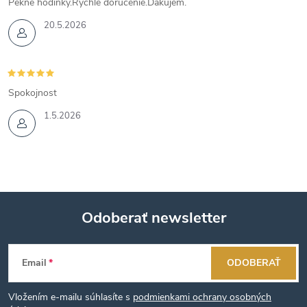
Pekné hodinky.Rýchle doručenie.Ďakujem.
20.5.2026
Spokojnost
1.5.2026
Odoberať newsletter
Z
Email
ODOBERAŤ
á
Vložením e-mailu súhlasíte s
podmienkami ochrany osobných