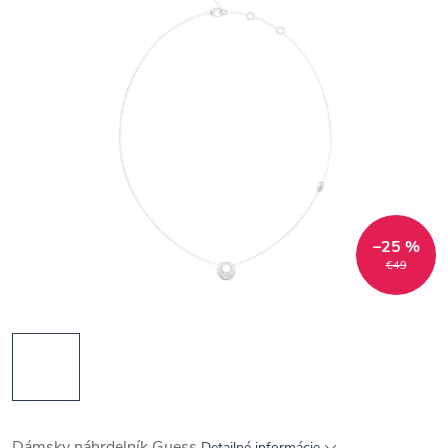
–25 %
€49
Dámsky náhrdelník Guess
Detailné informácie