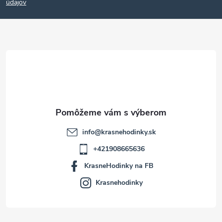
p
údajov
ä
t
i
e
info
@
krasnehodinky.sk
+421908665636
KrasneHodinky na FB
Krasnehodinky