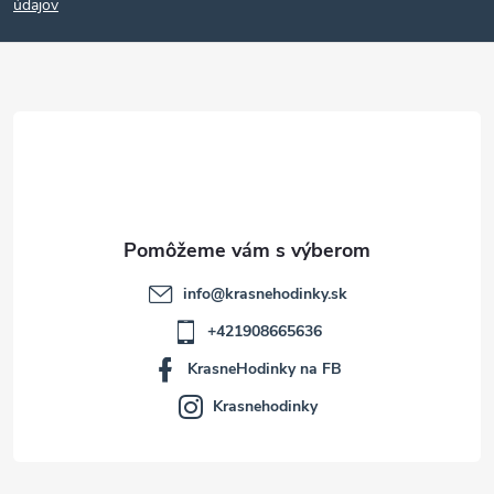
p
údajov
ä
t
i
e
info
@
krasnehodinky.sk
+421908665636
KrasneHodinky na FB
Krasnehodinky