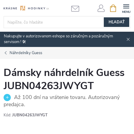
Prejsť
NÁKUPN
KOŠÍK
na
obsah
HĽADAŤ
Nakupujte v autorizovanom eshope so záručným a pozáručným
servisom ! 🛠️
Náhrdelníky Guess
Dámsky náhrdelník Guess
JUBN04263JWYGT
Až 100 dní na vrátenie tovaru. Autorizovaný
predajca.
Kód:
JUBN04263JWYGT