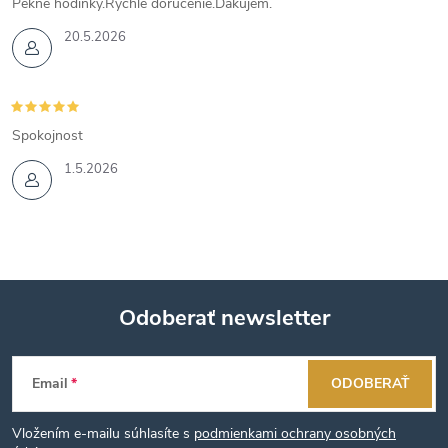
Pekné hodinky.Rýchle doručenie.Ďakujem.
20.5.2026
Spokojnost
1.5.2026
Odoberať newsletter
Z
Email
ODOBERAŤ
á
Vložením e-mailu súhlasíte s
podmienkami ochrany osobných