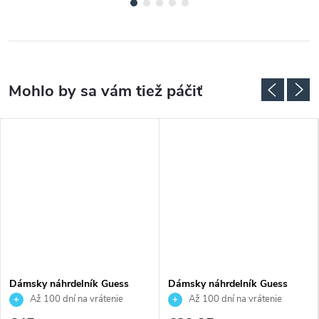
Dámsky náhrdelník Guess
Dámsky náhrdelník Guess
JUBN04606JWRHT
JUBN06150JWYGT
Až 100 dní na vrátenie
Až 100 dní na vrátenie
tovaru. Autorizovaný predajca.
tovaru. Autorizovaný predajca.