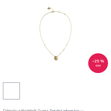
–25 %
€59
Dámsky náhrdelník Guess
Detailné informácie