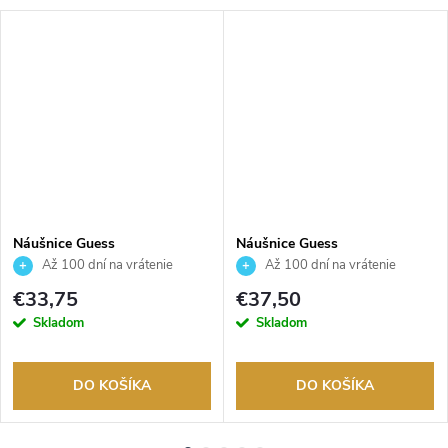
Náušnice Guess
Náušnice Guess
JUBE05517JWRHT
JUBE05209JWRHT
Až 100 dní na vrátenie
Až 100 dní na vrátenie
tovaru. Autorizovaný predajca.
tovaru. Autorizovaný predajca.
€33,75
€37,50
Skladom
Skladom
DO KOŠÍKA
DO KOŠÍKA