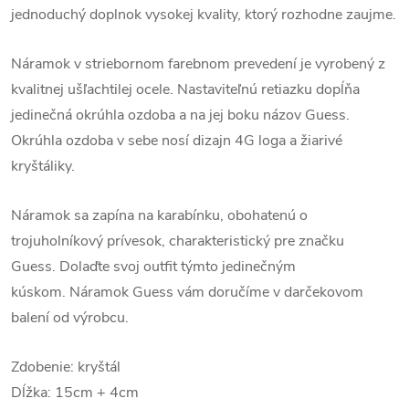
jednoduchý doplnok vysokej kvality, ktorý rozhodne zaujme.
Náramok v striebornom farebnom prevedení je vyrobený z
kvalitnej ušľachtilej ocele. Nastaviteľnú retiazku dopĺňa
jedinečná okrúhla ozdoba a na jej boku názov Guess.
Okrúhla ozdoba v sebe nosí dizajn 4G loga a žiarivé
kryštáliky.
Náramok sa zapína na karabínku, obohatenú o
trojuholníkový prívesok, charakteristický pre značku
Guess. Dolaďte svoj outfit týmto jedinečným
kúskom.
Náramok Guess vám doručíme v darčekovom
balení od výrobcu.
Zdobenie: kryštál
Dĺžka: 15cm + 4cm