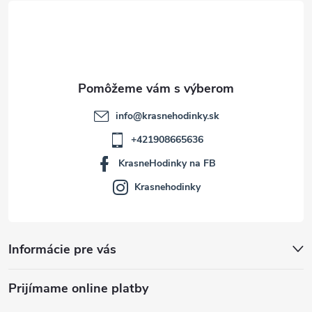
t
i
e
info
@
krasnehodinky.sk
+421908665636
KrasneHodinky na FB
Krasnehodinky
Informácie pre vás
Prijímame online platby