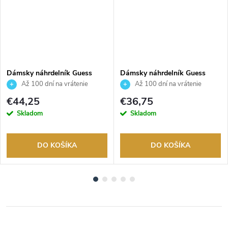
Dámsky náhrdelník Guess
Dámsky náhrdelník Guess
JUBN04210JWYGT
JUBN06207JWRHT
Až 100 dní na vrátenie
Až 100 dní na vrátenie
tovaru. Autorizovaný predajca.
tovaru. Autorizovaný predajca.
€44,25
€36,75
Skladom
Skladom
DO KOŠÍKA
DO KOŠÍKA