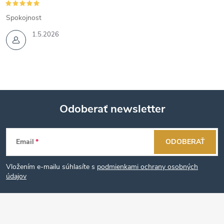
Spokojnost
1.5.2026
Odoberať newsletter
Z
Email
ODOBERAŤ
á
Vložením e-mailu súhlasíte s
podmienkami ochrany osobných
p
údajov
ä