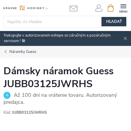
Prejsť
NÁKUPN
KOŠÍK
na
obsah
HĽADAŤ
Nakupujte v autorizovanom eshope so záručným a pozáručným
servisom ! 🛠️
Náramky Guess
Dámsky náramok Guess
JUBB03125JWRHS
Až 100 dní na vrátenie tovaru. Autorizovaný
predajca.
Kód:
JUBB03125JWRHS