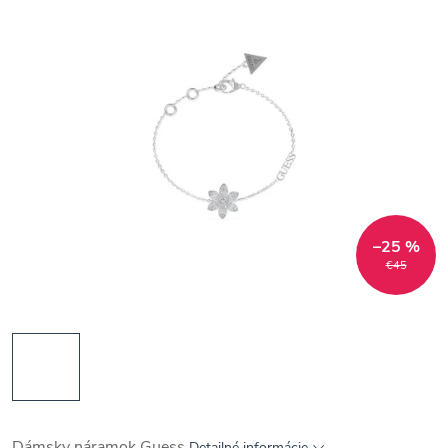
–25 %
€45
Dámsky náramok Guess
Detailné informácie