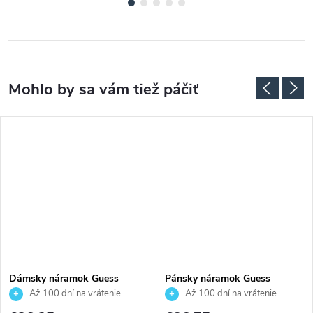
Dámsky náramok Guess
Pánsky náramok Guess
JUBB06234JWRHS
JUMB01312JWYGBKT/U
Až 100 dní na vrátenie
Až 100 dní na vrátenie
tovaru. Autorizovaný predajca.
tovaru. Autorizovaný predajca.