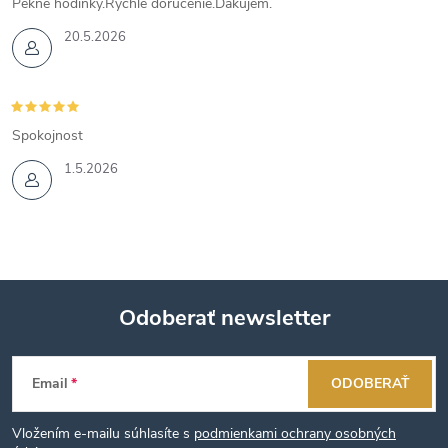
Pekné hodinky.Rýchle doručenie.Ďakujem.
20.5.2026
Spokojnost
1.5.2026
Odoberať newsletter
Z
Email
ODOBERAŤ
á
Vložením e-mailu súhlasíte s
podmienkami ochrany osobných