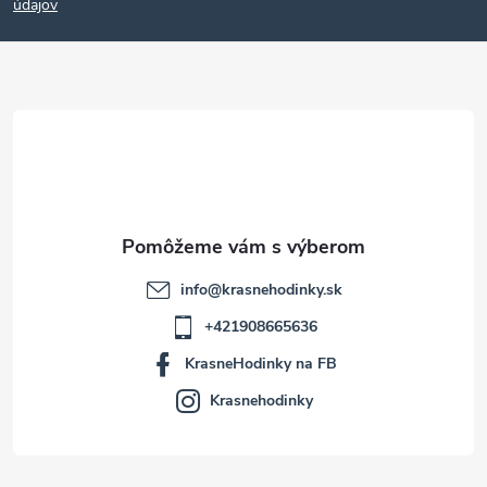
p
údajov
ä
t
i
e
info
@
krasnehodinky.sk
+421908665636
KrasneHodinky na FB
Krasnehodinky