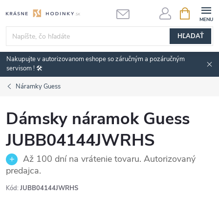
Prejsť
NÁKUPN
KOŠÍK
na
obsah
HĽADAŤ
Nakupujte v autorizovanom eshope so záručným a pozáručným
servisom ! 🛠️
Náramky Guess
Dámsky náramok Guess
JUBB04144JWRHS
Až 100 dní na vrátenie tovaru. Autorizovaný
predajca.
Kód:
JUBB04144JWRHS