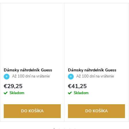
Dámsky náhrdelník Guess
Dámsky náhrdelník Guess
JUBN06150JWYGT
JUBN06013JWYGT
Až 100 dní na vrátenie
Až 100 dní na vrátenie
tovaru. Autorizovaný predajca.
tovaru. Autorizovaný predajca.
€29,25
€41,25
Skladom
Skladom
DO KOŠÍKA
DO KOŠÍKA