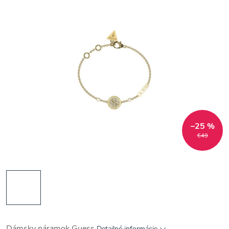
–25 %
€49
Dámsky náramok Guess
Detailné informácie