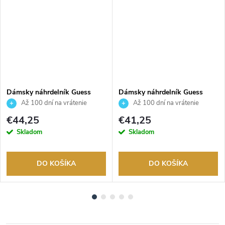
Dámsky náhrdelník Guess
Dámsky náhrdelník Guess
JUBN02141JWRHT
JUBN04649JWYGT
Až 100 dní na vrátenie
Až 100 dní na vrátenie
tovaru. Autorizovaný predajca.
tovaru. Autorizovaný predajca.
€44,25
€41,25
Skladom
Skladom
DO KOŠÍKA
DO KOŠÍKA