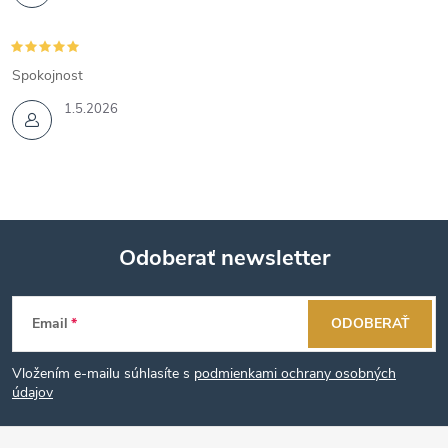
Spokojnost
1.5.2026
Odoberať newsletter
Z
Email
ODOBERAŤ
á
Vložením e-mailu súhlasíte s
podmienkami ochrany osobných
p
údajov