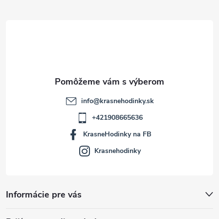
ä
t
i
e
info
@
krasnehodinky.sk
+421908665636
KrasneHodinky na FB
Krasnehodinky
Informácie pre vás