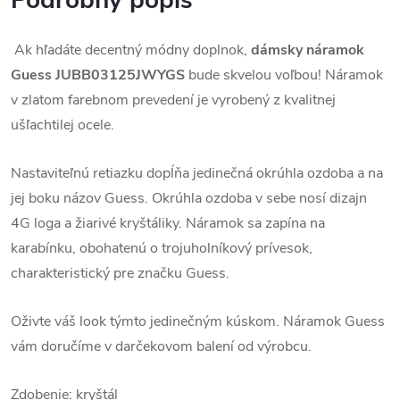
Podrobný popis
Ak hľadáte decentný módny doplnok,
dámsky náramok
Guess
JUBB03125JWYGS
bude skvelou voľbou!
Náramok
v zlatom farebnom prevedení je vyrobený z kvalitnej
ušľachtilej ocele.
Nastaviteľnú retiazku dopĺňa jedinečná okrúhla ozdoba a na
jej boku názov Guess. Okrúhla ozdoba v sebe nosí dizajn
4G loga a žiarivé kryštáliky.
Náramok sa zapína na
karabínku, obohatenú o trojuholníkový prívesok,
charakteristický pre značku Guess.
Oživte váš look týmto jedinečným kúskom.
Náramok Guess
vám doručíme v darčekovom balení od výrobcu.
Zdobenie: kryštál