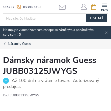
Prejsť
NÁKUPN
KOŠÍK
na
obsah
HĽADAŤ
Nakupujte v autorizovanom eshope so záručným a pozáručným
servisom ! 🛠️
Náramky Guess
Dámsky náramok Guess
JUBB03125JWYGS
Až 100 dní na vrátenie tovaru. Autorizovaný
predajca.
Kód:
JUBB03125JWYGS