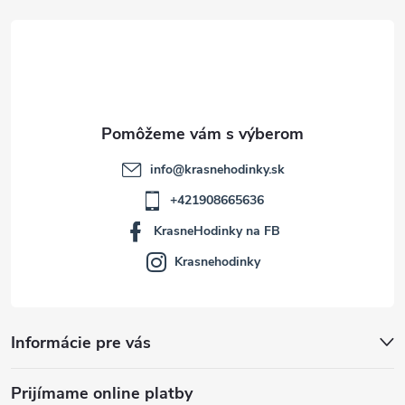
t
i
e
info
@
krasnehodinky.sk
+421908665636
KrasneHodinky na FB
Krasnehodinky
Informácie pre vás
Prijímame online platby