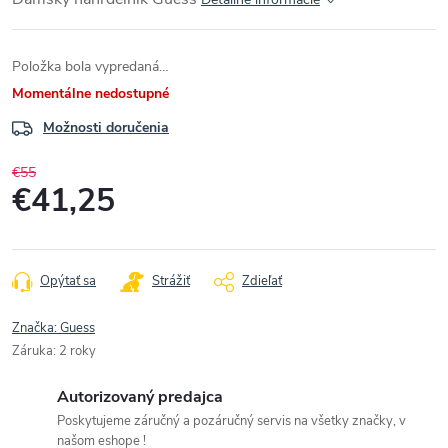
Položka bola vypredaná…
Momentálne nedostupné
Možnosti doručenia
€55
€41,25
Jednotková
cena:
Opýtať sa
Strážiť
Zdieľať
Značka:
Guess
Záruka
:
2 roky
Autorizovaný predajca
Poskytujeme záručný a pozáručný servis na všetky značky, v
našom eshope !