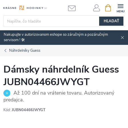
Prejsť
NÁKUPN
KOŠÍK
na
obsah
HĽADAŤ
Nakupujte v autorizovanom eshope so záručným a pozáručným
servisom ! 🛠️
Náhrdelníky Guess
Dámsky náhrdelník Guess
JUBN04466JWYGT
Až 100 dní na vrátenie tovaru. Autorizovaný
predajca.
Kód:
JUBN04466JWYGT