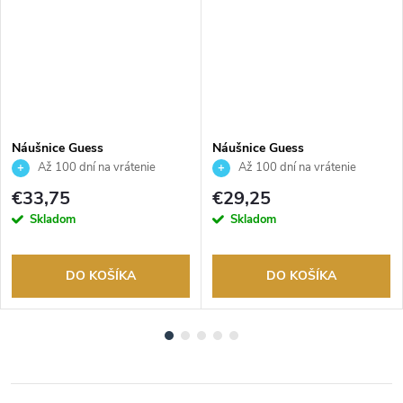
Náušnice Guess
Náušnice Guess
JUBE05548JWRHT
JUBE01194JWYGT/U
Až 100 dní na vrátenie
Až 100 dní na vrátenie
tovaru. Autorizovaný predajca.
tovaru. Autorizovaný predajca.
€33,75
€29,25
Skladom
Skladom
DO KOŠÍKA
DO KOŠÍKA