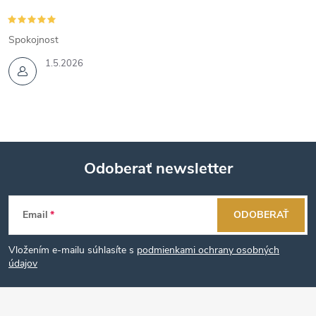
Spokojnost
1.5.2026
Odoberať newsletter
Z
Email
ODOBERAŤ
á
Vložením e-mailu súhlasíte s
podmienkami ochrany osobných
p
údajov
ä