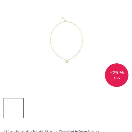
–25 %
€55
Dámsky náhrdelník Guess
Detailné informácie