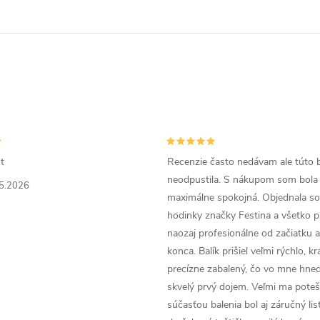
t
Recenzie často nedávam ale túto 
neodpustila. S nákupom som bola
5.2026
maximálne spokojná. Objednala so
hodinky značky Festina a všetko p
naozaj profesionálne od začiatku 
konca. Balík prišiel veľmi rýchlo, k
precízne zabalený, čo vo mne hneď
skvelý prvý dojem. Veľmi ma poteši
súčasťou balenia bol aj záručný list