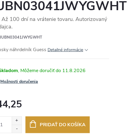
UBN03041JWYGWHT
Až 100 dní na vrátenie tovaru. Autorizovaný
dajca.
JUBN03041JWYGWHT
sky náhrdelník Guess
Detailné informácie
Skladom
11.8.2026
Možnosti doručenia
44,25
otková
:
PRIDAŤ DO KOŠÍKA