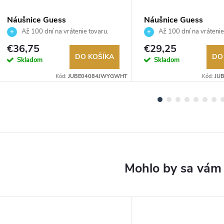
Náušnice Guess
Náušnice Guess
JUBE04084JWYGWHT
JUBE02247JWRHT
Až 100 dní na vrátenie tovaru.
Až 100 dní na vrátenie
Autorizovaný predajca.
Autorizovaný predajca.
€36,75
€29,25
DO KOŠÍKA
DO
Skladom
Skladom
Kód:
JUBE04084JWYGWHT
Kód:
JU