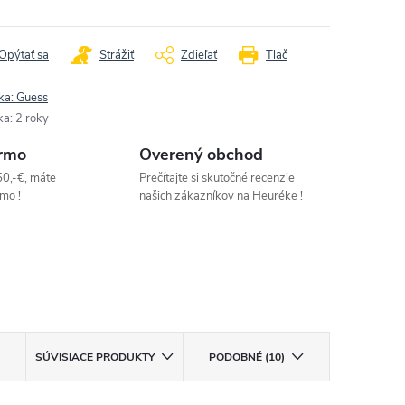
Opýtať sa
Strážiť
Zdieľať
Tlač
ka:
Guess
ka
:
2 roky
rmo
Overený obchod
50,-€, máte
Prečítajte si skutočné recenzie
mo !
našich zákazníkov na Heuréke !
SÚVISIACE PRODUKTY
PODOBNÉ (10)