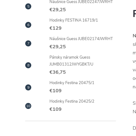
Náušnice Guess JUBE02247JWRHT
€29,25
Hodinky FESTINA 16719/1
€129
N
Náušnice Guess JUBE02174JWRHT
s
€29,25
m
Pánsky náramok Guess
v
JUMB01312JWYGBKT/U
v
€36,75
o
Hodinky Festina 20475/1
n
€109
Hodinky Festina 20425/2
S
€109
N
D