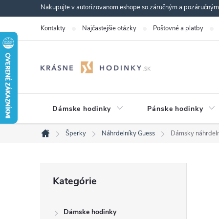
Prejsť
Nakupujte v autorizovanom eshope so záručným a pozáručným s
na
Kontakty
Najčastejšie otázky
Poštovné a platby
obsah
Dámske hodinky
Pánske hodinky
Šperky
Náhrdelníky Guess
Dámsky náhrde
Domov
B
Preskočiť
Kategórie
kategórie
o
Dámske hodinky