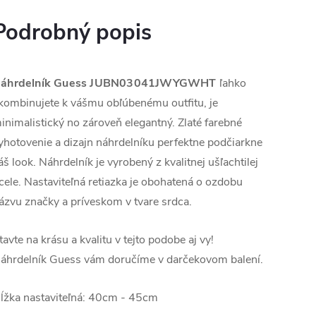
Podrobný popis
áhrdelník Guess
JUBN03041JWYGWHT
ľahko
kombinujete k vášmu obľúbenému outfitu, je
inimalistický no zároveň elegantný. Zlaté farebné
yhotovenie a dizajn náhrdelníku perfektne podčiarkne
áš look. Náhrdelník je vyrobený z kvalitnej ušľachtilej
cele. Nastaviteľná retiazka je obohatená o ozdobu
ázvu značky a príveskom v tvare srdca.
tavte na krásu a kvalitu v tejto podobe aj vy!
áhrdelník Guess vám doručíme v darčekovom balení.
ĺžka nastaviteľná: 40cm - 45cm