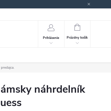
Podmienky ochrany osobných údajov
Blog
NÁKUPNÝ
KOŠÍK
Prázdny košík
Prihlásenie
 predajca.
ámsky náhrdelník
uess