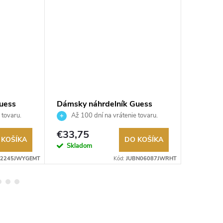
uess
Dámsky náhrdelník Guess
Dámsky 
T
JUBN06087JWRHT
JUBN0
 tovaru.
Až 100 dní na vrátenie tovaru.
Až 10
Autorizovaný predajca.
Autorizov
€33,75
€44,2
 KOŠÍKA
DO KOŠÍKA
Skladom
Sklad
02245JWYGEMT
Kód:
JUBN06087JWRHT