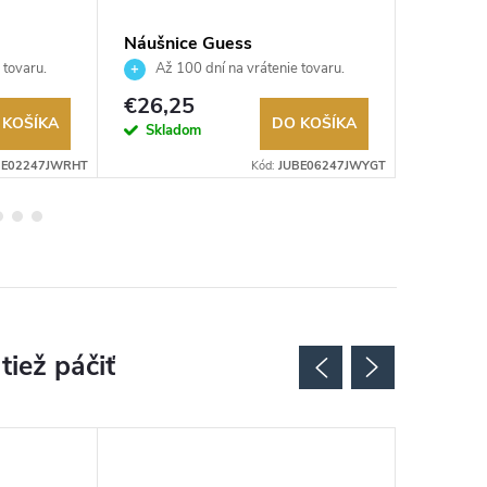
Náušnice Guess
Náušnic
JUBE06247JWYGT
JUBE0
 tovaru.
Až 100 dní na vrátenie tovaru.
Až 10
Autorizovaný predajca.
Autorizov
€26,25
€29,2
 KOŠÍKA
DO KOŠÍKA
Skladom
Sklad
BE02247JWRHT
Kód:
JUBE06247JWYGT