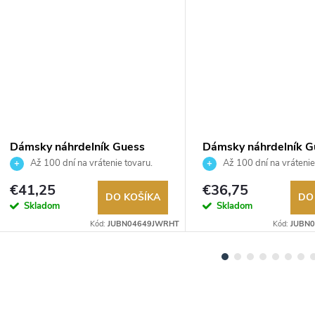
Dámsky náhrdelník Guess
Dámsky náhrdelník G
JUBN04649JWRHT
JUBN02245JWYGEM
Až 100 dní na vrátenie tovaru.
Až 100 dní na vrátenie
Autorizovaný predajca.
Autorizovaný predajca.
€41,25
€36,75
DO KOŠÍKA
DO
Skladom
Skladom
Kód:
JUBN04649JWRHT
Kód:
JUBN