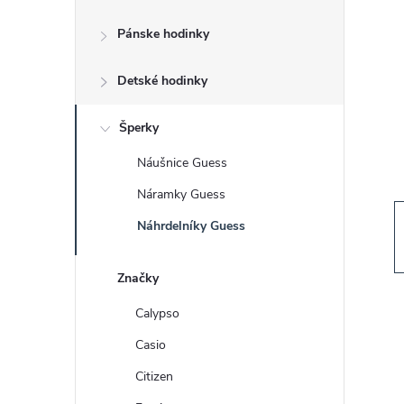
č
Pánske hodinky
n
Detské hodinky
ý
p
Šperky
Náušnice Guess
a
Náramky Guess
n
Náhrdelníky Guess
e
Značky
l
Calypso
Casio
Citizen