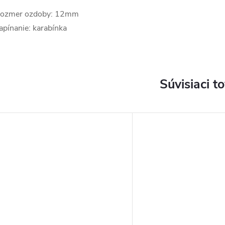
ozmer ozdoby: 12mm
apínanie: karabínka
Súvisiaci t