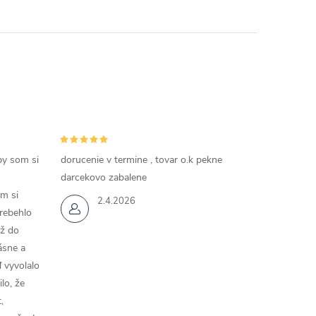
by som si
dorucenie v termine , tovar o.k pekne
darcekovo zabalene
m si
2.4.2026
rebehlo
až do
rásne a
 vyvolalo
lo, že
,