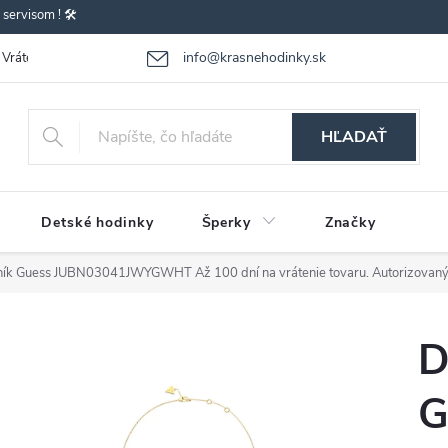
ervisom ! 🛠️
info@krasnehodinky.sk
Vrátenie-výmena tovaru
Reklamácia tovaru
Obchodné podmienky
HĽADAŤ
Detské hodinky
Šperky
Značky
lník Guess JUBN03041JWYGWHT
Až 100 dní na vrátenie tovaru. Autorizovaný
D
G