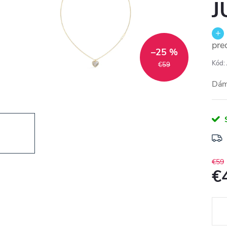
J
pre
–25 %
Kód:
€59
Dám
€59
€
Jedn
cena