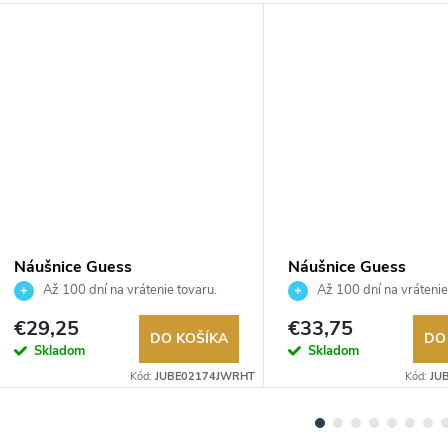
Náušnice Guess
Náušnice Guess
JUBE02174JWRHT
JUBE05548JWYGT
Až 100 dní na vrátenie tovaru.
Až 100 dní na vrátenie
Autorizovaný predajca.
Autorizovaný predajca.
€29,25
€33,75
DO KOŠÍKA
DO
Skladom
Skladom
Kód:
JUBE02174JWRHT
Kód:
JU