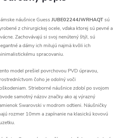
ámske náušnice Guess
JUBE02244JWRHAQT
sú
yrobené
z chirurgickej ocele, vďaka ktorej sú pevné a
rvácne. Zachovávajú si svoj nenútený štýl, sú
legantné a dámy ich milujú najmä kvôli ich
inimalistickému spracovaniu.
ento model prešiel povrchovou PVD úpravou,
rostredníctvom čoho je odolný voči
oškodeniam. Strieborné náušnice zdobí po svojom
bvode samotný názov značky ako aj výrazný
amienok Swarovski v modrom odtieni. Náušničky
ajú rozmer 10mm a zapínanie na klasickú kovovú
uzetku.