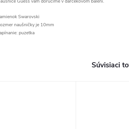
áušnice Guess vám doručíme v darčekovom balení.
amienok Swarovski
ozmer naušničky je 10mm
apínanie: puzetka
Súvisiaci t