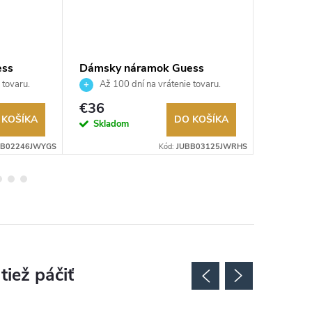
ess
Dámsky náramok Guess
Dámsky
JUBB03125JWRHS
JUBB0
 tovaru.
Až 100 dní na vrátenie tovaru.
Až 10
Autorizovaný predajca.
Autorizov
€36
€33,7
 KOŠÍKA
DO KOŠÍKA
Skladom
Sklad
BB02246JWYGS
Kód:
JUBB03125JWRHS