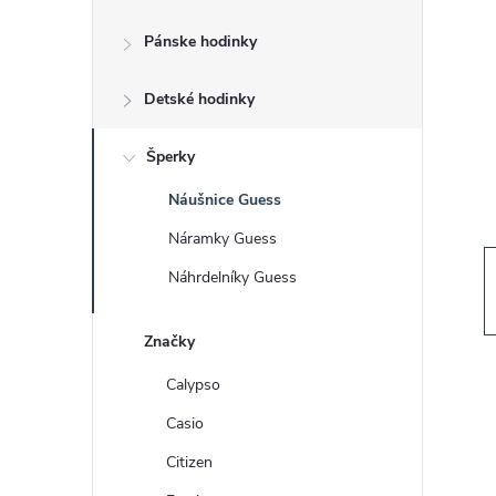
č
Pánske hodinky
n
Detské hodinky
ý
p
Šperky
Náušnice Guess
a
Náramky Guess
n
Náhrdelníky Guess
e
Značky
l
Calypso
Casio
Citizen