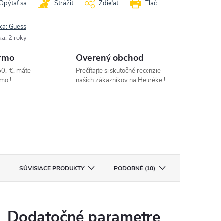
Opýtať sa
Strážiť
Zdieľať
Tlač
ka:
Guess
ka
:
2 roky
rmo
Overený obchod
50,-€, máte
Prečítajte si skutočné recenzie
mo !
našich zákazníkov na Heuréke !
SÚVISIACE PRODUKTY
PODOBNÉ (10)
Dodatočné parametre