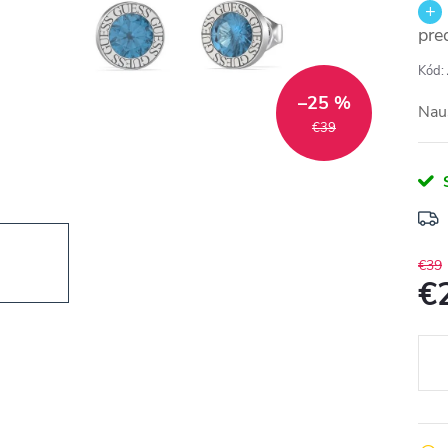
pre
Kód:
–25 %
Nau
€39
€39
€
Jedn
cena