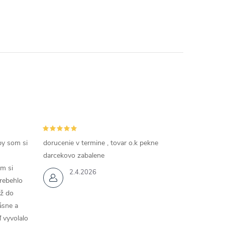
by som si
dorucenie v termine , tovar o.k pekne
darcekovo zabalene
m si
2.4.2026
rebehlo
až do
rásne a
 vyvolalo