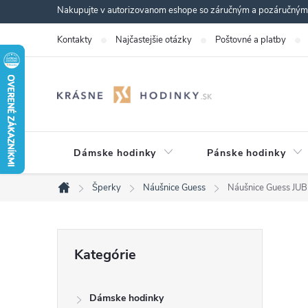
Prejsť
Nakupujte v autorizovanom eshope so záručným a pozáručným s
na
Kontakty
Najčastejšie otázky
Poštovné a platby
obsah
Dámske hodinky
Pánske hodinky
Šperky
Náušnice Guess
Náušnice Guess 
Domov
B
Preskočiť
Kategórie
kategórie
o
Dámske hodinky