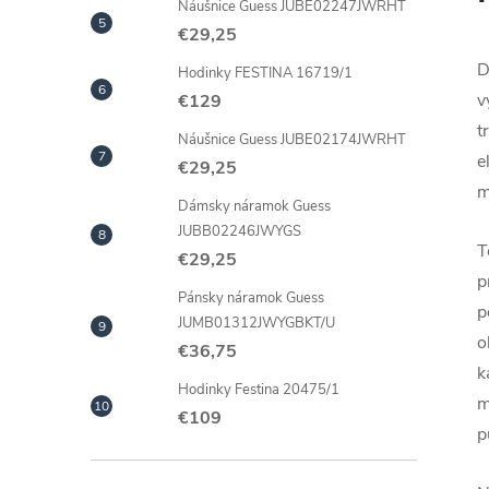
Náušnice Guess JUBE02247JWRHT
€29,25
D
Hodinky FESTINA 16719/1
v
€129
t
Náušnice Guess JUBE02174JWRHT
e
€29,25
m
Dámsky náramok Guess
JUBB02246JWYGS
T
€29,25
p
Pánsky náramok Guess
p
JUMB01312JWYGBKT/U
o
€36,75
k
Hodinky Festina 20475/1
m
€109
p