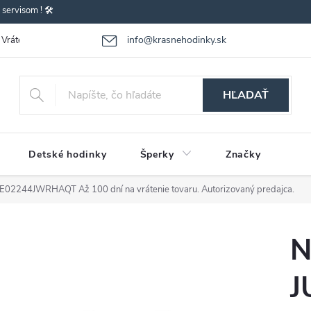
ervisom ! 🛠️
info@krasnehodinky.sk
Vrátenie-výmena tovaru
Reklamácia tovaru
Obchodné podmienky
HĽADAŤ
Detské hodinky
Šperky
Značky
JUBE02244JWRHAQT
Až 100 dní na vrátenie tovaru. Autorizovaný predajca.
N
J