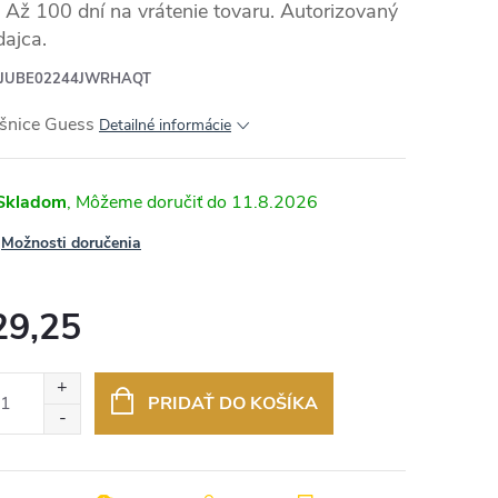
Až 100 dní na vrátenie tovaru. Autorizovaný
dajca.
JUBE02244JWRHAQT
šnice Guess
Detailné informácie
Skladom
11.8.2026
Možnosti doručenia
29,25
otková
:
PRIDAŤ DO KOŠÍKA