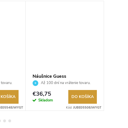
Náušnice Guess
Náušnic
JUBE05508JWYGT
JUBE0
 tovaru.
Až 100 dní na vrátenie tovaru.
Až 10
Autorizovaný predajca.
Autorizov
€36,75
€26,2
 KOŠÍKA
DO KOŠÍKA
Skladom
Sklad
BE05548JWYGT
Kód:
JUBE05508JWYGT