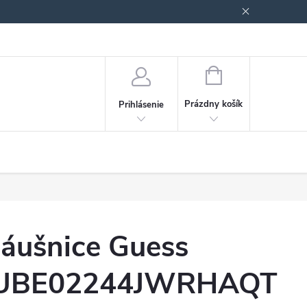
Podmienky ochrany osobných údajov
Blog
NÁKUPNÝ
KOŠÍK
Prázdny košík
Prihlásenie
áušnice Guess
UBE02244JWRHAQT