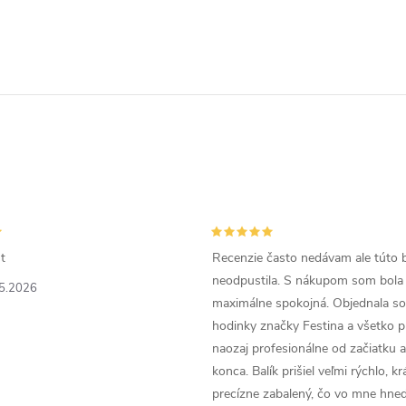
t
Recenzie často nedávam ale túto 
neodpustila. S nákupom som bola
5.2026
maximálne spokojná. Objednala so
hodinky značky Festina a všetko p
naozaj profesionálne od začiatku 
konca. Balík prišiel veľmi rýchlo, k
precízne zabalený, čo vo mne hneď