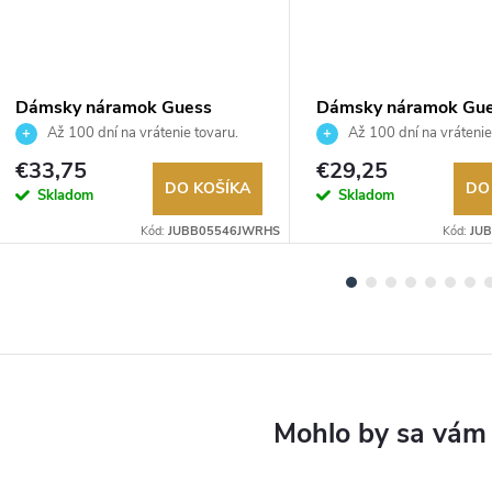
Dámsky náramok Guess
Dámsky náramok Gu
JUBB05546JWRHS
JUBB02246JWYGS
Až 100 dní na vrátenie tovaru.
Až 100 dní na vrátenie
Autorizovaný predajca.
Autorizovaný predajca.
€33,75
€29,25
DO KOŠÍKA
DO
Skladom
Skladom
Kód:
JUBB05546JWRHS
Kód:
JU