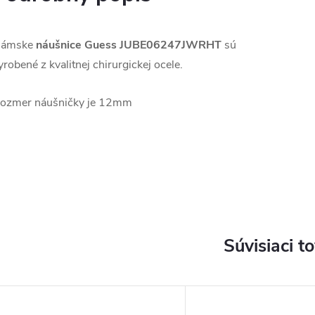
ámske
náušnice Guess
JUBE06247JWRHT
sú
yrobené z kvalitnej chirurgickej ocele.
ozmer náušničky je 12mm
Súvisiaci t