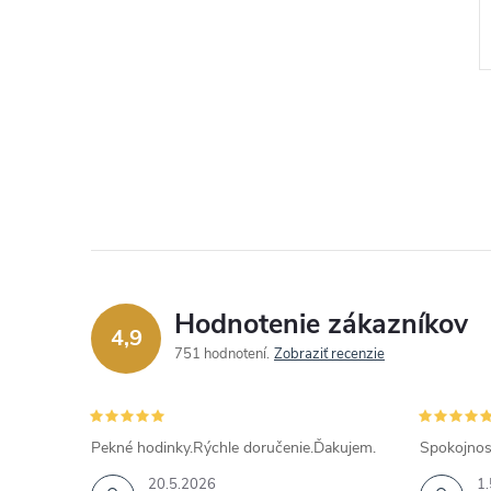
€30
DO KOŠÍKA
DO KOŠÍKA
Skladom
Kód:
JUBE03129JWYGT
Kód:
JUBE05041JWRHT
Hodnotenie zákazníkov
4,9
751 hodnotení
Zobraziť recenzie
Pekné hodinky.Rýchle doručenie.Ďakujem.
Spokojnos
20.5.2026
1.