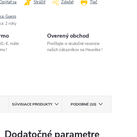
Opýtať sa
Strážiť
Zdieľať
Tlač
ka:
Guess
ka
:
2 roky
rmo
Overený obchod
50,-€, máte
Prečítajte si skutočné recenzie
mo !
našich zákazníkov na Heuréke !
SÚVISIACE PRODUKTY
PODOBNÉ (10)
Dodatočné parametre