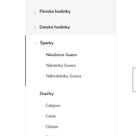
č
Pánske hodinky
n
Detské hodinky
ý
p
Šperky
Náušnice Guess
a
Náramky Guess
n
Náhrdelníky Guess
e
Značky
l
Calypso
Casio
Citizen