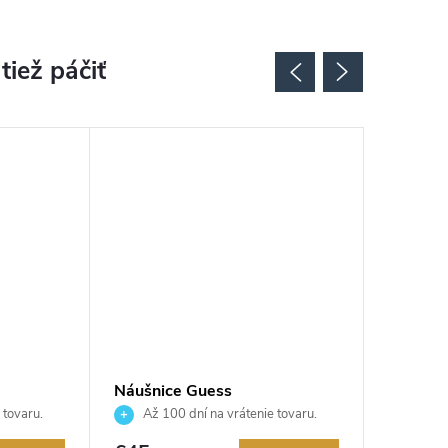
Náušnice Guess
Náušnic
JUBE05021JWRHT
JUBE0
 tovaru.
Až 100 dní na vrátenie tovaru.
Až 10
Autorizovaný predajca.
Autorizov