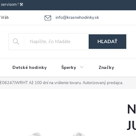
ervisom ! 🛠️
info@krasnehodinky.sk
Vrátenie-výmena tovaru
Reklamácia tovaru
Obchodné podmienky
HĽADAŤ
Detské hodinky
Šperky
Značky
UBE06247JWRHT
Až 100 dní na vrátenie tovaru. Autorizovaný predajca.
N
J