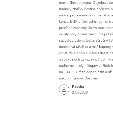
maximálne spokojná. Objednala so
hodinky značky Festina a všetko p
naozaj profesionálne od začiatku 
konca. Balík prišiel veľmi rýchlo, k
precízne zabalený, čo vo mne hneď
skvelý prvý dojem. Veľmi ma poteši
súčasťou balenia bol aj záručný list
darčeková taštička a milé kupóny 
vidieť, že e-shop si dáva záležať n
a spokojnosti zákazníka. Hodinky 
nádherné a celý nákupný zážitok 
na 100 %. Určite odporúčam a už
nakúpim znova. Ďakujem
Rebeka
27.4.2026