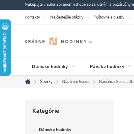
Prejsť
Nakupujte v autorizovanom eshope so záručným a pozáručným s
na
Kontakty
Najčastejšie otázky
Poštovné a platby
obsah
Dámske hodinky
Pánske hodinky
Šperky
Náušnice Guess
Náušnice Guess J
Domov
B
Preskočiť
Kategórie
kategórie
o
Dámske hodinky