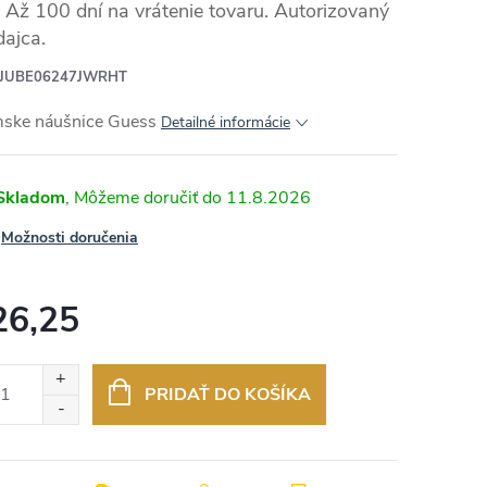
Až 100 dní na vrátenie tovaru. Autorizovaný
dajca.
JUBE06247JWRHT
ske náušnice Guess
Detailné informácie
Skladom
11.8.2026
Možnosti doručenia
26,25
otková
:
PRIDAŤ DO KOŠÍKA