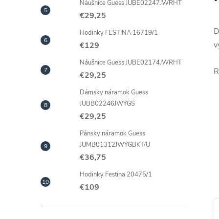
Náušnice Guess JUBE02247JWRHT
€29,25
D
Hodinky FESTINA 16719/1
v
€129
Náušnice Guess JUBE02174JWRHT
R
€29,25
Dámsky náramok Guess
JUBB02246JWYGS
€29,25
Pánsky náramok Guess
JUMB01312JWYGBKT/U
€36,75
Hodinky Festina 20475/1
€109