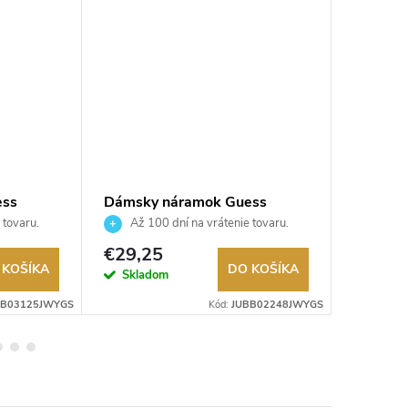
ess
Dámsky náramok Guess
Dámsky
JUBB02248JWYGS
JUBB0
 tovaru.
Až 100 dní na vrátenie tovaru.
Až 10
Autorizovaný predajca.
Autorizov
€29,25
€29,2
 KOŠÍKA
DO KOŠÍKA
Skladom
Sklad
BB03125JWYGS
Kód:
JUBB02248JWYGS