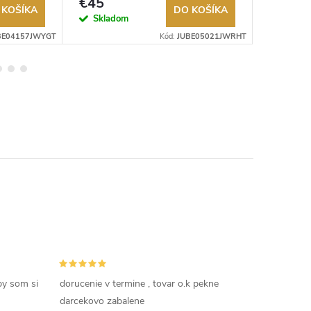
€45
€30
 KOŠÍKA
DO KOŠÍKA
Skladom
Sklad
BE04157JWYGT
Kód:
JUBE05021JWRHT
by som si
dorucenie v termine , tovar o.k pekne
darcekovo zabalene