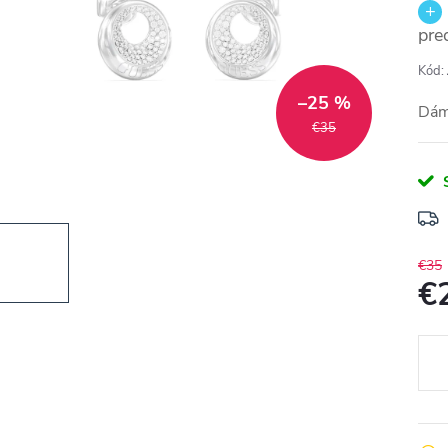
pre
Kód:
–25 %
Dám
€35
€35
€
Jedn
cena