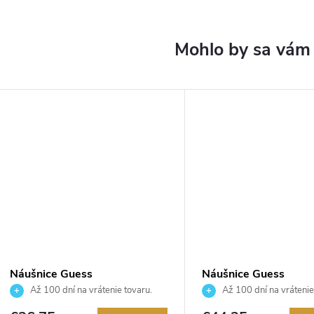
Náušnice Guess
Náušnice Guess
JUBE06075JWYGT
JUBE04157JWYGT
Až 100 dní na vrátenie tovaru.
Až 100 dní na vrátenie
Autorizovaný predajca.
Autorizovaný predajca.