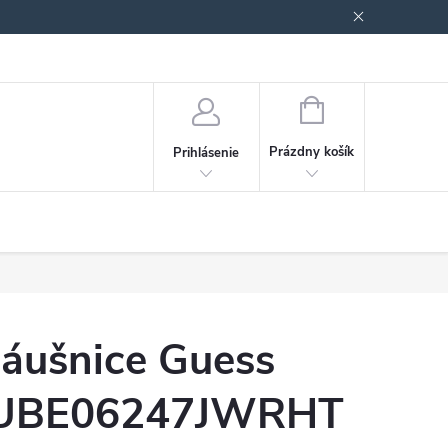
Podmienky ochrany osobných údajov
Blog
NÁKUPNÝ
KOŠÍK
Prázdny košík
Prihlásenie
áušnice Guess
UBE06247JWRHT