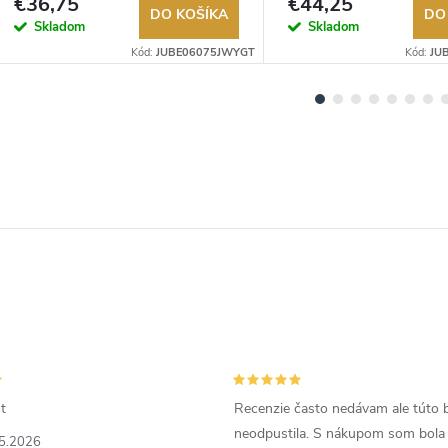
€36,75
€44,25
DO KOŠÍKA
DO
Skladom
Skladom
Kód:
JUBE06075JWYGT
Kód:
JU
t
Recenzie často nedávam ale túto 
neodpustila. S nákupom som bola
5.2026