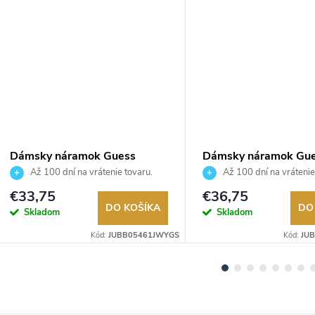
Dámsky náramok Guess
Dámsky náramok Gu
JUBB05461JWYGS
JUBB03125JWYGS
Až 100 dní na vrátenie tovaru.
Až 100 dní na vrátenie
Autorizovaný predajca.
Autorizovaný predajca.
€33,75
€36,75
DO KOŠÍKA
DO
Skladom
Skladom
Kód:
JUBB05461JWYGS
Kód:
JU