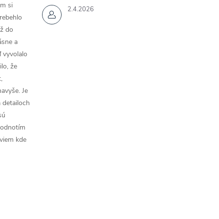
m si
2.4.2026
rebehlo
až do
rásne a
 vyvolalo
lo, že
,
navyše. Je
a detailoch
sú
hodnotím
 viem kde