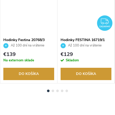
ADARMO
Z
ZADARMO
Hodinky Festina 20768/3
Hodinky FESTINA 16719/1
Až 100 dní na vrátenie
Až 100 dní na vrátenie
tovaru. Autorizovaný predajca.
tovaru. Autorizovaný predajca.
€139
€129
Na externom sklade
Skladom
DO KOŠÍKA
DO KOŠÍKA