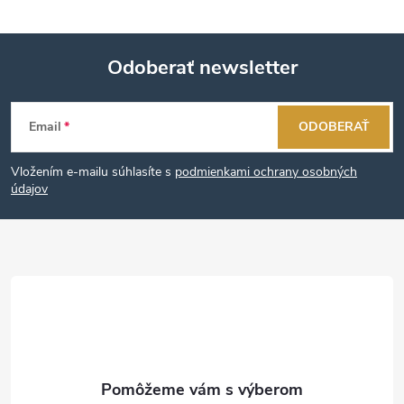
Odoberať newsletter
Z
Email
ODOBERAŤ
á
Vložením e-mailu súhlasíte s
podmienkami ochrany osobných
p
údajov
ä
t
i
e