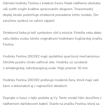
Dámske hodinky Festina z kolekcie Swiss Made nádherne obohatia
váš outfit svojím kvalitne spracovaním dizajnom. Tmavomodrý
displej skvelo podstrhuje strieborné prevedenie tohto modelu, čím
zaručene vyniknú na vašom zápästí.
Strieborná farba je tiež symbolom vízií a intuície. Potešte seba alebo
vašu blízku osobu týmito originálnymi hodinkami švajčiarskej značky
Festina.
Hodinky Festina 20019/2 majú spoľahlivý quartzový mechanizmus.
Okrúhle puzdro chráni zafírové sklo. Hodinky sú vyrobené
z antialergickej, nehrdzavejúcej ocele. Majú priemer 30 mm.
Hodinky Festina 20019/2 preferujú moderné ženy, ktoré majú radi
šarm a dokonalosť aj v najmenších detailoch.
Doprajte si luxus v tejto podobe aj Vy. Tento model Vám doručíme v
nádhernom darčekovom balení. Stavte na značku Festina, ktorá sa