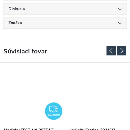
Diskusia
Značka
Súvisiaci tovar
ADARMO
ZADARMO
ZADARMO