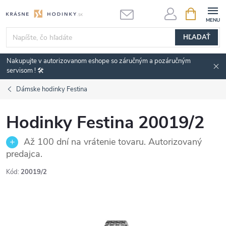
Prejsť
NÁKUPN
KOŠÍK
na
obsah
HĽADAŤ
Nakupujte v autorizovanom eshope so záručným a pozáručným
servisom ! 🛠️
Dámske hodinky Festina
Hodinky Festina 20019/2
Až 100 dní na vrátenie tovaru. Autorizovaný
predajca.
Kód:
20019/2