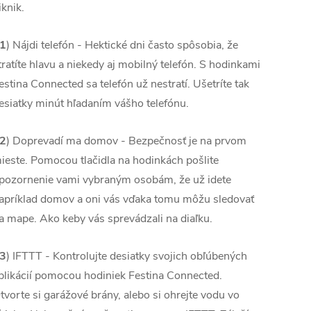
iknik.
1
) Nájdi telefón - Hektické dni často spôsobia, že
tratíte hlavu a niekedy aj mobilný telefón. S hodinkami
estina Connected sa telefón už nestratí. Ušetríte tak
esiatky minút hľadaním vášho telefónu.
2
) Doprevadí ma domov - Bezpečnosť je na prvom
ieste. Pomocou tlačidla na hodinkách pošlite
pozornenie vami vybraným osobám, že už idete
apríklad domov a oni vás vďaka tomu môžu sledovať
a mape. Ako keby vás sprevádzali na diaľku.
3
) IFTTT - Kontrolujte desiatky svojich obľúbených
plikácií pomocou hodiniek Festina Connected.
tvorte si garážové brány, alebo si ohrejte vodu vo