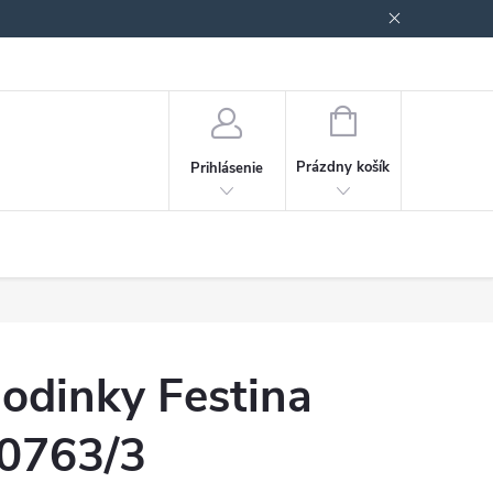
Podmienky ochrany osobných údajov
Blog
NÁKUPNÝ
KOŠÍK
Prázdny košík
Prihlásenie
odinky Festina
0763/3