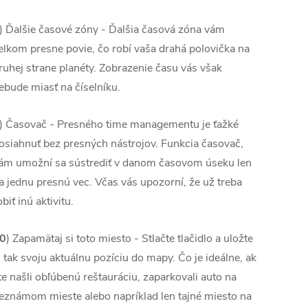
) Ďalšie časové zóny - Ďalšia časová zóna vám
elkom presne povie, čo robí vaša drahá polovička na
ruhej strane planéty. Zobrazenie času vás však
ebude miasť na číselníku.
) Časovač - Presného time managementu je ťažké
osiahnuť bez presných nástrojov. Funkcia časovač,
ám umožní sa sústrediť v danom časovom úseku len
a jednu presnú vec. Včas vás upozorní, že už treba
obiť inú aktivitu.
0
) Zapamätaj si toto miesto - Stlačte tlačidlo a uložte
i tak svoju aktuálnu pozíciu do mapy. Čo je ideálne, ak
te našli obľúbenú reštauráciu, zaparkovali auto na
eznámom mieste alebo napríklad len tajné miesto na