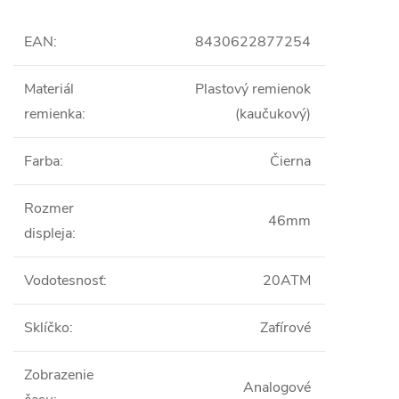
EAN
:
8430622877254
Materiál
Plastový remienok
remienka
:
(kaučukový)
Farba
:
Čierna
Rozmer
46mm
displeja
:
Vodotesnosť
:
20ATM
Sklíčko
:
Zafírové
Zobrazenie
Analogové