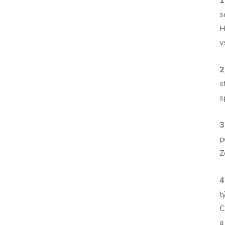
1
s
H
v
2
s
s
3
p
Z
4
t
C
a