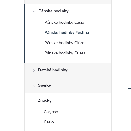
č
Pánske hodinky
n
Pánske hodinky Casio
ý
Pánske hodinky Festina
p
Pánske hodinky Citizen
Pánske hodinky Guess
a
Detské hodinky
n
e
Šperky
l
Značky
Calypso
Casio