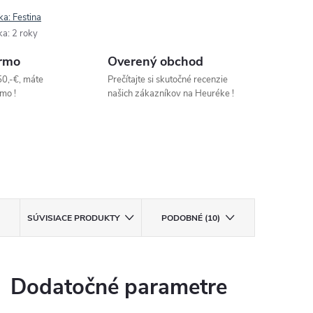
ka:
Festina
ka
:
2 roky
rmo
Overený obchod
50,-€, máte
Prečítajte si skutočné recenzie
mo !
našich zákazníkov na Heuréke !
SÚVISIACE PRODUKTY
PODOBNÉ (10)
Dodatočné parametre