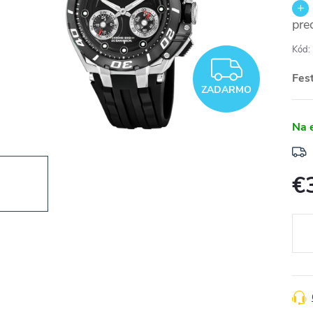
pre
Kód:
ZADA
Fes
ZADARMO
Na 
€
Jedn
cena