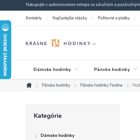
Prejsť
Nakupujte v autorizovanom eshope so záručným a pozáručným s
na
Kontakty
Najčastejšie otázky
Poštovné a platby
obsah
Dámske hodinky
Pánske hodinky
Pánske hodinky
Pánske hodinky Festina
Hod
Domov
B
Preskočiť
Kategórie
kategórie
o
Dámske hodinky