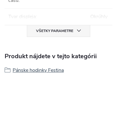
času
:
Tvar displeja
:
Okrúhly
VŠETKY PARAMETRE
Produkt nájdete v tejto kategórii
Pánske hodinky Festina