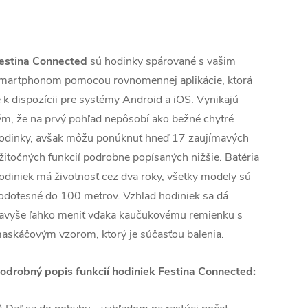
estina Connected
sú hodinky spárované s vašim
martphonom pomocou rovnomennej aplikácie, ktorá
e k dispozícii pre systémy Android a iOS. Vynikajú
ým, že na prvý pohľad nepôsobí ako bežné chytré
odinky, avšak môžu ponúknuť hneď 17 zaujímavých
žitočných funkcií podrobne popísaných nižšie. Batéria
odiniek má životnosť cez dva roky, všetky modely sú
odotesné do 100 metrov. Vzhľad hodiniek sa dá
avyše ľahko meniť vďaka kaučukovému remienku s
askáčovým vzorom, ktorý je súčasťou balenia.
odrobný popis funkcií hodiniek Festina Connected: