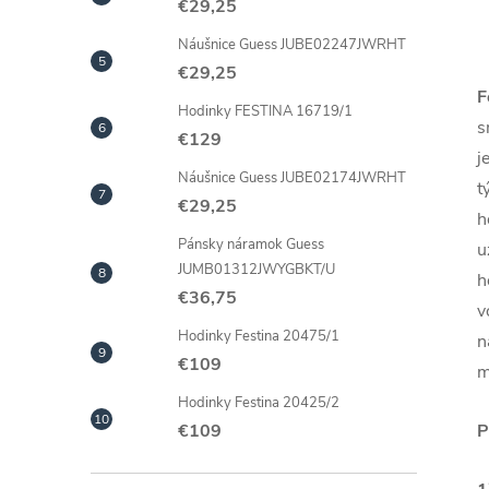
€29,25
Náušnice Guess JUBE02247JWRHT
€29,25
F
Hodinky FESTINA 16719/1
s
€129
j
Náušnice Guess JUBE02174JWRHT
t
€29,25
h
Pánsky náramok Guess
u
JUMB01312JWYGBKT/U
h
€36,75
v
Hodinky Festina 20475/1
n
€109
m
Hodinky Festina 20425/2
P
€109