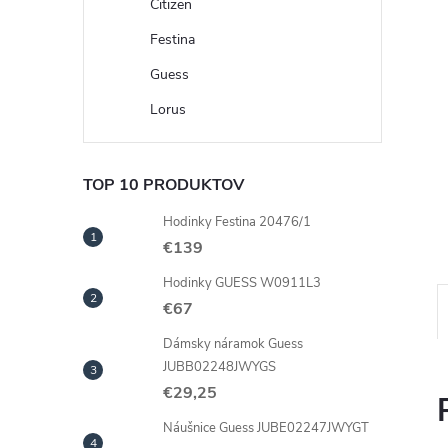
Citizen
Festina
Guess
Lorus
TOP 10 PRODUKTOV
Hodinky Festina 20476/1
€139
Hodinky GUESS W0911L3
€67
Dámsky náramok Guess
JUBB02248JWYGS
€29,25
Náušnice Guess JUBE02247JWYGT