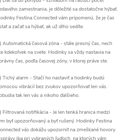
) Dať sa do pohybu - vzhľadom na rastúci počet
edavého zamestnania, je dôležité sa dostatočne hýbať.
odinky Festina Connected vám pripomenú, že je čas
stať a začať sa hýbať, ak už dlho sedíte.
) Automatická časová zóna - stále presný čas, nech
te kdekoľvek na svete. Hodinky sa vždy nastavia na
právny čas, podľa časovej zóny, v ktorej práve ste.
) Tichý alarm - Stačí ho nastaviť a hodinky budú
omocou vibrácií bez zvukov upozorňovať len vás.
obudia tak len vás a nikoho ďalšieho.
) Filtrovaná notifikácia - Je len tenká hranica medzi
ým byť upozorňovaný a byť rušený. Hodinky Festina
onnected vás dokážu upozorniť na zmeškané hovory
 správy iba pri vybraných ľuďoch, na ktorých vám