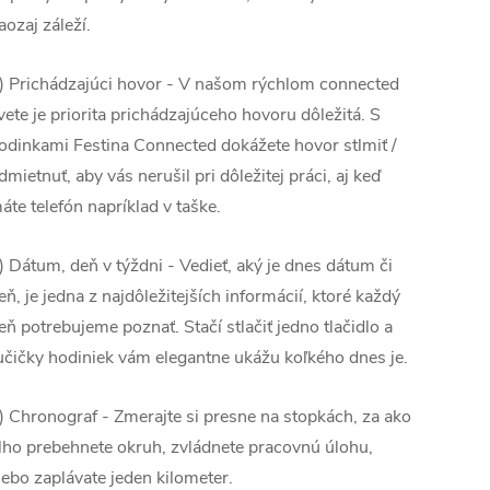
aozaj záleží.
) Prichádzajúci hovor - V našom rýchlom connected
vete je priorita prichádzajúceho hovoru dôležitá. S
odinkami Festina Connected dokážete hovor stlmiť /
dmietnuť, aby vás nerušil pri dôležitej práci, aj keď
áte telefón napríklad v taške.
) Dátum, deň v týždni - Vedieť, aký je dnes dátum či
eň, je jedna z najdôležitejších informácií, ktoré každý
eň potrebujeme poznať. Stačí stlačiť jedno tlačidlo a
učičky hodiniek vám elegantne ukážu koľkého dnes je.
) Chronograf - Zmerajte si presne na stopkách, za ako
lho prebehnete okruh, zvládnete pracovnú úlohu,
lebo zaplávate jeden kilometer.