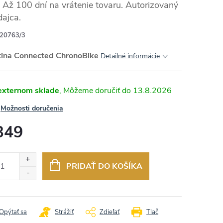
Až 100 dní na vrátenie tovaru. Autorizovaný
dajca.
20763/3
RMO
tina Connected ChronoBike
Detailné informácie
externom sklade
13.8.2026
Možnosti doručenia
349
otková
:
PRIDAŤ DO KOŠÍKA
Opýtať sa
Strážiť
Zdieľať
Tlač