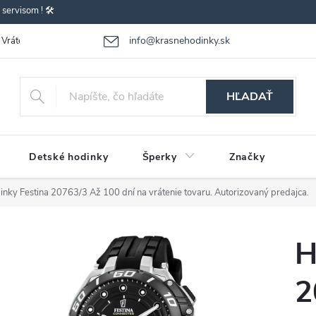
ervisom ! 🛠️
info@krasnehodinky.sk
Vrátenie-výmena tovaru
Reklamácia tovaru
Obchodné podmienky
HĽADAŤ
Detské hodinky
Šperky
Značky
inky Festina 20763/3
Až 100 dní na vrátenie tovaru. Autorizovaný predajca.
H
2