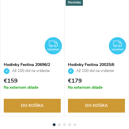
Novinka
ZADARMO
Z
ZADARMO
ZADARMO
Hodinky Festina 20696/2
Hodinky Festina 20025/6
Až 100 dní na vrátenie
Až 100 dní na vrátenie
tovaru. Autorizovaný predajca.
tovaru. Autorizovaný predajca.
€159
€179
Na externom sklade
Na externom sklade
DO KOŠÍKA
DO KOŠÍKA