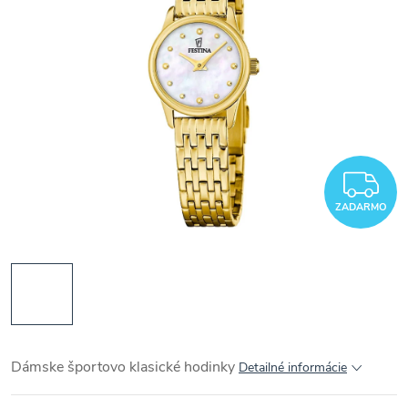
Z
ZADARMO
Dámske športovo klasické hodinky
Detailné informácie