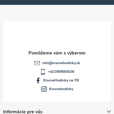
ä
t
i
e
info
@
krasnehodinky.sk
+421908665636
KrasneHodinky na FB
Krasnehodinky
Informácie pre vás