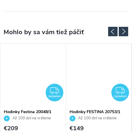
ZADARMO
Z
ZADARMO
ZADARMO
Hodinky Festina 20048/1
Hodinky FESTINA 20753/1
Až 100 dní na vrátenie
Až 100 dní na vrátenie
tovaru. Autorizovaný predajca.
tovaru. Autorizovaný predajca.
€209
€149