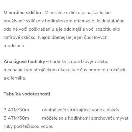
Minerálne sklíčko
– Minerálne sklíčko je najčastejšie
používané sklíčko v hodinárskom priemysle. Je dostatočne
odolné voči poškrabaniu a je odolnejšie voči rozbitiu ako
zafírové sklíčko. Najobľúbenejšie je pri športových
modeloch.
Analógové hodinky –
hodinky s quartzovým alebo
mechanickým strojčekom ukazujúce čas pomocou ručičiek
a ciferníka.
Tabuľka vodotesnosti
3 ATM/30m odolné voči striekajúcej vode a dažďu
5 ATM/50m môžete sa s hodinkami sprchovať umývať
ruky pod tečúcou vodou