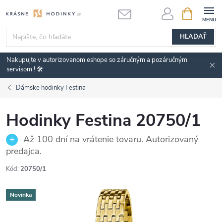
Prejsť
NÁKUPN
KOŠÍK
na
obsah
HĽADAŤ
Nakupujte v autorizovanom eshope so záručným a pozáručným
servisom ! 🛠️
Dámske hodinky Festina
Hodinky Festina 20750/1
Až 100 dní na vrátenie tovaru. Autorizovaný
predajca.
Kód:
20750/1
Novinka