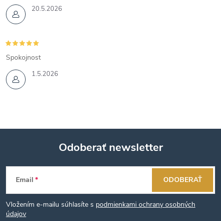
20.5.2026
Spokojnost
1.5.2026
Odoberať newsletter
Z
Email
ODOBERAŤ
á
Vložením e-mailu súhlasíte s
podmienkami ochrany osobných
p
údajov