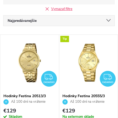
Vymazať filtre
R
Najpredávanejšie
a
Najlacnejšie
V
Tip
Najdrahšie
d
ý
Abecedne
e
p
n
i
ZADARMO
Z
i
ZADARMO
ZADARMO
s
e
Hodinky Festina 20513/3
Hodinky Festina 20555/3
Až 100 dní na vrátenie
Až 100 dní na vrátenie
p
tovaru. Autorizovaný predajca.
tovaru. Autorizovaný predajca.
p
€129
€129
Skladom
Na externom sklade