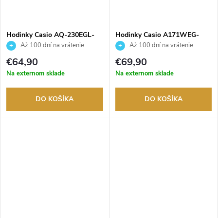
Hodinky Casio AQ-230EGL-
Hodinky Casio A171WEG-
9AEF
9AEF
Až 100 dní na vrátenie
Až 100 dní na vrátenie
tovaru. Autorizovaný predajca.
tovaru. Autorizovaný predajca.
€64,90
€69,90
Na externom sklade
Na externom sklade
DO KOŠÍKA
DO KOŠÍKA