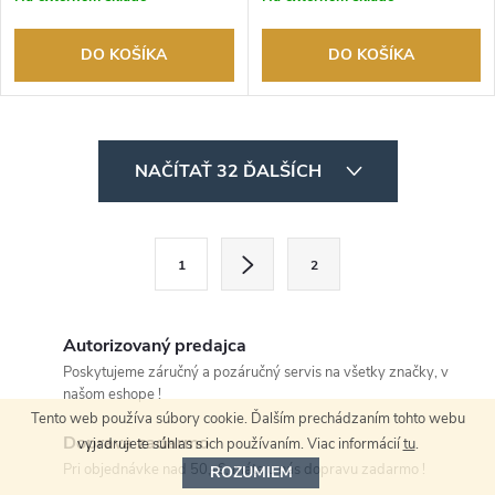
DO KOŠÍKA
DO KOŠÍKA
O
NAČÍTAŤ 32 ĎALŠÍCH
v
l
S
1
2
t
á
r
d
á
Autorizovaný predajca
a
n
Poskytujeme záručný a pozáručný servis na všetky značky, v
našom eshope !
k
c
Tento web používa súbory cookie. Ďalším prechádzaním tohto webu
o
Doprava zadarmo
vyjadrujete súhlas s ich používaním. Viac informácií
tu
.
i
v
Pri objednávke nad 50,-€, máte u nás dopravu zadarmo !
ROZUMIEM