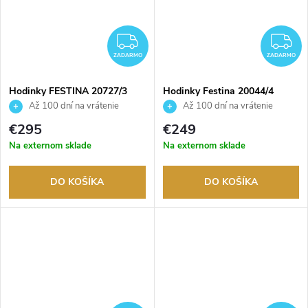
ZADARMO
Z
ZADARMO
ZADARMO
Hodinky FESTINA 20727/3
Hodinky Festina 20044/4
Až 100 dní na vrátenie
Až 100 dní na vrátenie
tovaru. Autorizovaný predajca.
tovaru. Autorizovaný predajca.
€295
€249
Na externom sklade
Na externom sklade
DO KOŠÍKA
DO KOŠÍKA