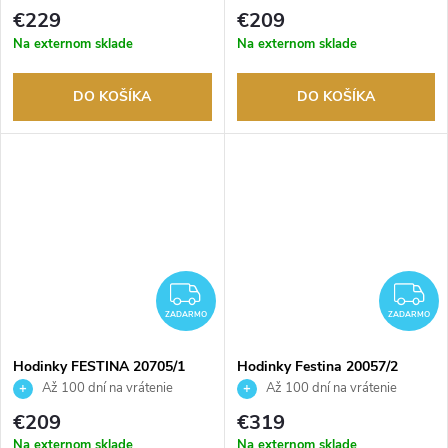
rokov. Až 100 dní na vrátenie
tovaru. Autorizovaný predajca.
€229
€209
tovaru. Autorizovaný predajca.
Na externom sklade
Na externom sklade
DO KOŠÍKA
DO KOŠÍKA
ZADARMO
Z
ZADARMO
ZADARMO
Hodinky FESTINA 20705/1
Hodinky Festina 20057/2
Až 100 dní na vrátenie
Až 100 dní na vrátenie
tovaru. Autorizovaný predajca.
tovaru. Autorizovaný predajca.
€209
€319
Na externom sklade
Na externom sklade