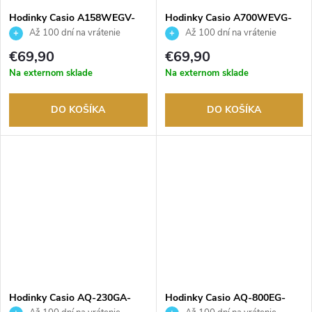
Hodinky Casio A158WEGV-
Hodinky Casio A700WEVG-
9AEF
9AEF
Až 100 dní na vrátenie
Až 100 dní na vrátenie
tovaru. Autorizovaný predajca.
tovaru. Autorizovaný predajca.
€69,90
€69,90
Na externom sklade
Na externom sklade
DO KOŠÍKA
DO KOŠÍKA
Hodinky Casio AQ-230GA-
Hodinky Casio AQ-800EG-
9DMQYES
9AEF