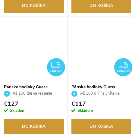
DO KOŠÍKA
DO KOŠÍKA
ZADARMO
Z
ZADARMO
ZADARMO
Pánske hodinky Guess
Pánske hodinky Guess
GW0915G1
GW0893G3
Až 100 dní na vrátenie
Až 100 dní na vrátenie
tovaru. Autorizovaný predajca.
tovaru. Autorizovaný predajca.
€127
€117
Skladom
Skladom
DO KOŠÍKA
DO KOŠÍKA