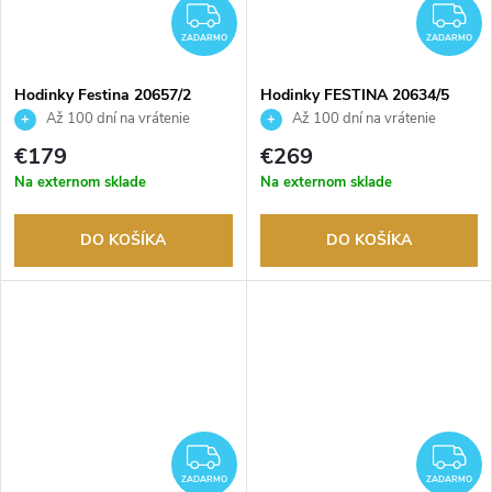
ZADARMO
Z
ZADARMO
ZADARMO
Hodinky Festina 20657/2
Hodinky FESTINA 20634/5
Až 100 dní na vrátenie
Až 100 dní na vrátenie
tovaru. Autorizovaný predajca.
tovaru. Autorizovaný predajca.
€179
€269
Na externom sklade
Na externom sklade
DO KOŠÍKA
DO KOŠÍKA
ZADARMO
Z
ZADARMO
ZADARMO