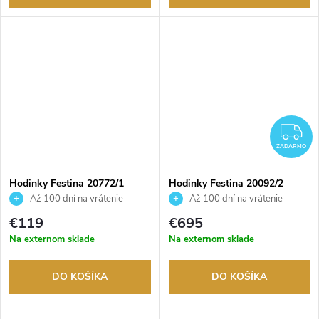
Z
ZADARMO
Hodinky Festina 20772/1
Hodinky Festina 20092/2
Až 100 dní na vrátenie
Až 100 dní na vrátenie
tovaru. Autorizovaný predajca.
tovaru. Autorizovaný predajca.
€119
€695
Na externom sklade
Na externom sklade
DO KOŠÍKA
DO KOŠÍKA