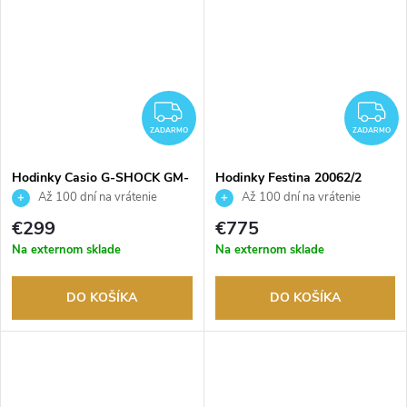
ZADARMO
Z
ZADARMO
ZADARMO
Hodinky Casio G-SHOCK GM-
Hodinky Festina 20062/2
2100YMG-9AER
Až 100 dní na vrátenie
Až 100 dní na vrátenie
tovaru. Autorizovaný predajca.
tovaru. Autorizovaný predajca.
€299
€775
Na externom sklade
Na externom sklade
DO KOŠÍKA
DO KOŠÍKA