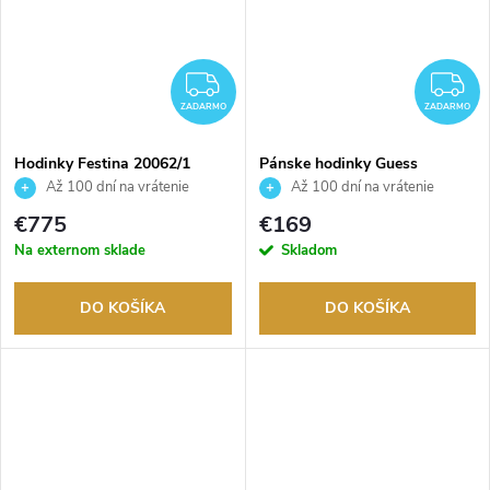
ZADARMO
Z
ZADARMO
ZADARMO
Hodinky Festina 20062/1
Pánske hodinky Guess
GW0954G2
Až 100 dní na vrátenie
Až 100 dní na vrátenie
tovaru. Autorizovaný predajca.
tovaru. Autorizovaný predajca.
€775
€169
Na externom sklade
Skladom
DO KOŠÍKA
DO KOŠÍKA