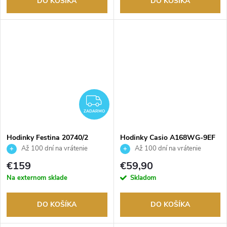
DO KOŠÍKA
DO KOŠÍKA
ZADARMO
ZADARMO
Hodinky Festina 20740/2
Hodinky Casio A168WG-9EF
Až 100 dní na vrátenie
Až 100 dní na vrátenie
tovaru. Autorizovaný predajca.
tovaru. Autorizovaný predajca.
€159
€59,90
Na externom sklade
Skladom
DO KOŠÍKA
DO KOŠÍKA