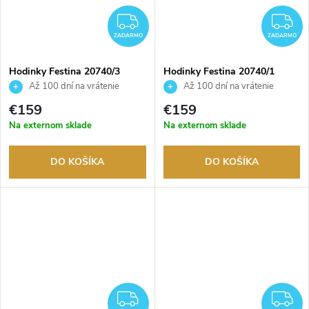
ZADARMO
Z
ZADARMO
ZADARMO
Hodinky Festina 20740/3
Hodinky Festina 20740/1
Až 100 dní na vrátenie
Až 100 dní na vrátenie
tovaru. Autorizovaný predajca.
tovaru. Autorizovaný predajca.
€159
€159
Na externom sklade
Na externom sklade
DO KOŠÍKA
DO KOŠÍKA
ZADARMO
Z