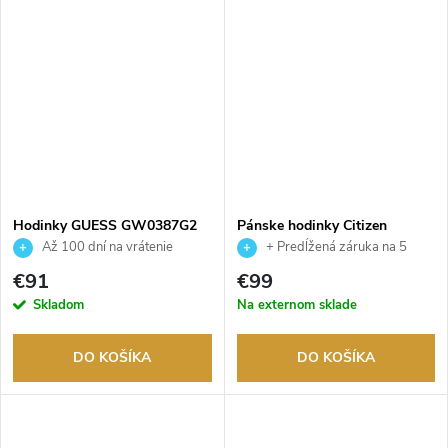
Hodinky GUESS GW0387G2
Pánske hodinky Citizen
BF2013-56PE
Až 100 dní na vrátenie
+ Predĺžená záruka na 5
tovaru. Autorizovaný predajca.
rokov. Až 100 dní na vrátenie
€91
€99
tovaru. Autorizovaný predajca.
Skladom
Na externom sklade
DO KOŠÍKA
DO KOŠÍKA