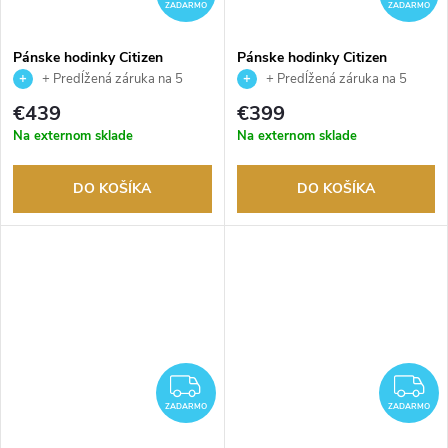
ZADARMO
ZADARMO
Pánske hodinky Citizen
Pánske hodinky Citizen
NK0023-57L
BN0262-59W
+ Predĺžená záruka na 5
+ Predĺžená záruka na 5
rokov. Až 100 dní na vrátenie
rokov. Až 100 dní na vrátenie
€439
€399
tovaru. Autorizovaný predajca.
tovaru. Autorizovaný predajca.
Na externom sklade
Na externom sklade
DO KOŠÍKA
DO KOŠÍKA
ZADARMO
Z
ZADARMO
ZADARMO