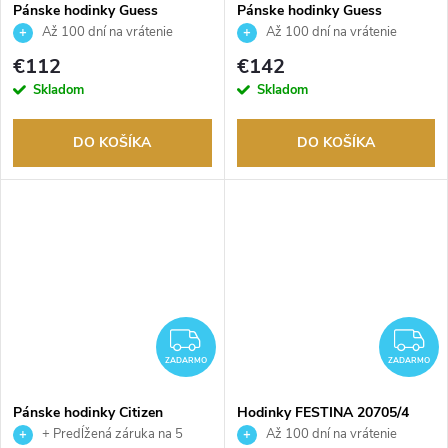
Pánske hodinky Guess
Pánske hodinky Guess
GW0782G1
GW0909G2
Až 100 dní na vrátenie
Až 100 dní na vrátenie
tovaru. Autorizovaný predajca.
tovaru. Autorizovaný predajca.
€112
€142
Skladom
Skladom
DO KOŠÍKA
DO KOŠÍKA
ZADARMO
Z
ZADARMO
ZADARMO
Pánske hodinky Citizen
Hodinky FESTINA 20705/4
NY4059-09AE
+ Predĺžená záruka na 5
Až 100 dní na vrátenie