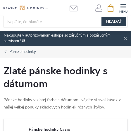
Prejsť
NÁKUPN
KOŠÍK
na
obsah
HĽADAŤ
Nakupujte v autorizovanom eshope so záručným a pozáručným
servisom ! 🛠️
Pánske hodinky
Zlaté pánske hodinky s
dátumom
Pánske hodinky v zlatej farbe s dátumom. Nájdite si svoj kúsok z
našej veľkej ponuky skladových hodiniek rôznych štýlov.
Pánske hodinky Casio