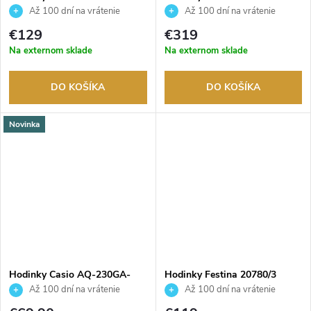
Až 100 dní na vrátenie
Až 100 dní na vrátenie
tovaru. Autorizovaný predajca.
tovaru. Autorizovaný predajca.
€129
€319
Na externom sklade
Na externom sklade
DO KOŠÍKA
DO KOŠÍKA
Novinka
Hodinky Casio AQ-230GA-
Hodinky Festina 20780/3
5AMQYES
Až 100 dní na vrátenie
Až 100 dní na vrátenie
tovaru. Autorizovaný predajca.
tovaru. Autorizovaný predajca.