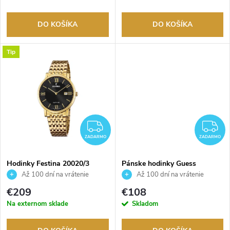
r
r
o
DO KOŠÍKA
DO KOŠÍKA
o
d
Tip
d
u
u
k
k
t
ZADARMO
Z
t
ZADARMO
ZADARMO
o
o
Hodinky Festina 20020/3
Pánske hodinky Guess
GW0330G2
v
Až 100 dní na vrátenie
Až 100 dní na vrátenie
tovaru. Autorizovaný predajca.
tovaru. Autorizovaný predajca.
v
€209
€108
Na externom sklade
Skladom