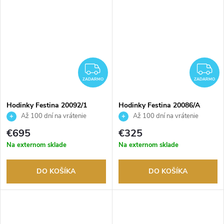
ZADARMO
Z
ZADARMO
ZADARMO
Hodinky Festina 20092/1
Hodinky Festina 20086/A
Až 100 dní na vrátenie
Až 100 dní na vrátenie
tovaru. Autorizovaný predajca.
tovaru. Autorizovaný predajca.
€695
€325
Na externom sklade
Na externom sklade
DO KOŠÍKA
DO KOŠÍKA