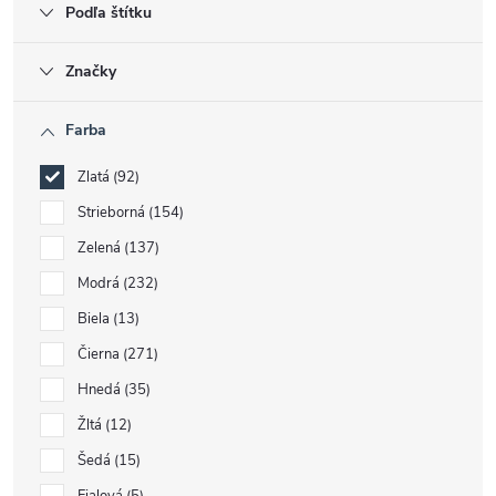
Podľa štítku
Značky
Farba
Zlatá
92
Strieborná
154
Zelená
137
Modrá
232
Biela
13
Čierna
271
Hnedá
35
Žltá
12
Šedá
15
Fialová
5