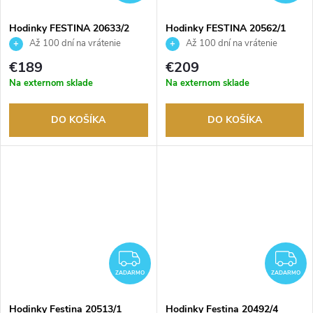
Hodinky FESTINA 20633/2
Hodinky FESTINA 20562/1
Až 100 dní na vrátenie
Až 100 dní na vrátenie
tovaru. Autorizovaný predajca.
tovaru. Autorizovaný predajca.
€189
€209
Na externom sklade
Na externom sklade
DO KOŠÍKA
DO KOŠÍKA
ZADARMO
Z
ZADARMO
ZADARMO
Hodinky Festina 20513/1
Hodinky Festina 20492/4