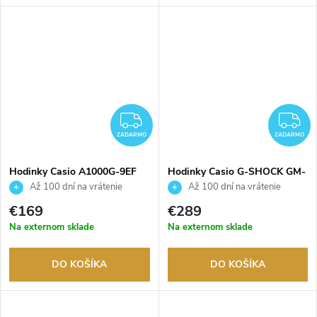
ZADARMO
Z
ZADARMO
ZADARMO
Hodinky Casio A1000G-9EF
Hodinky Casio G-SHOCK GM-
5600YMG-9ER
Až 100 dní na vrátenie
Až 100 dní na vrátenie
tovaru. Autorizovaný predajca.
tovaru. Autorizovaný predajca.
€169
€289
Na externom sklade
Na externom sklade
DO KOŠÍKA
DO KOŠÍKA