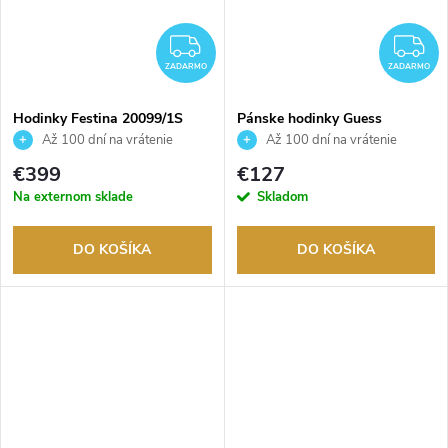
ZADARMO
Z
ZADARMO
ZADARMO
Hodinky Festina 20099/1S
Pánske hodinky Guess
GW1070G2
Až 100 dní na vrátenie
Až 100 dní na vrátenie
tovaru. Autorizovaný predajca.
tovaru. Autorizovaný predajca.
€399
€127
Na externom sklade
Skladom
DO KOŠÍKA
DO KOŠÍKA