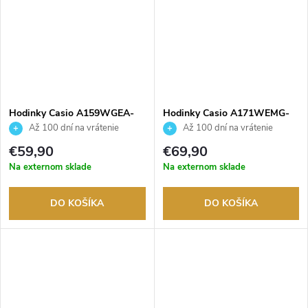
Hodinky Casio A159WGEA-
Hodinky Casio A171WEMG-
1EF
9AEF
Až 100 dní na vrátenie
Až 100 dní na vrátenie
tovaru. Autorizovaný predajca.
tovaru. Autorizovaný predajca.
€59,90
€69,90
Na externom sklade
Na externom sklade
DO KOŠÍKA
DO KOŠÍKA