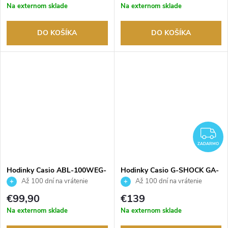
Na externom sklade
Na externom sklade
DO KOŠÍKA
DO KOŠÍKA
Z
ZADARMO
Hodinky Casio ABL-100WEG-
Hodinky Casio G-SHOCK GA-
9AEF
V01A-9AER
Až 100 dní na vrátenie
Až 100 dní na vrátenie
tovaru. Autorizovaný predajca.
tovaru. Autorizovaný predajca.
€99,90
€139
Na externom sklade
Na externom sklade