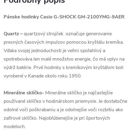
Podrobný popis
Pánske hodinky Casio G-SHOCK GM-2100YMG-9AER
Quartz
–
quartzový strojček označuje generovanie
presných časových impulzov pomocou kryštálu kremíka.
Vďaka svojej jednoduchosti je veľmi spoľahlivý a
spotrebováva len malé množstvo energie, čo má vplyv na
výdrž batérie. Prvé hodinky s kremíkovým kryštáľom boli
vyrobené v Kanade okolo roku 1950.
Minerálne sklíčko-
Minerálne sklíčko je najčastejšie
používané sklíčko v hodinárskom priemysle. Je dostatočne
odolné voči poškrabaniu a je odolnejšie voči rozbitiu ako
zafírové sklíčko. Najobľúbenejšie je pri športových
modeloch.