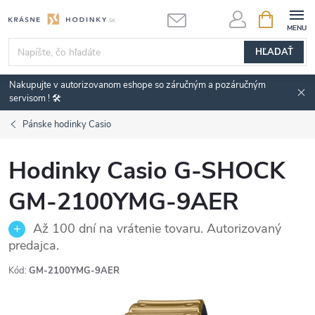
Prejsť
NÁKUPN
KOŠÍK
na
obsah
HĽADAŤ
Nakupujte v autorizovanom eshope so záručným a pozáručným
servisom ! 🛠️
Pánske hodinky Casio
Hodinky Casio G-SHOCK
GM-2100YMG-9AER
Až 100 dní na vrátenie tovaru. Autorizovaný
predajca.
Kód:
GM-2100YMG-9AER