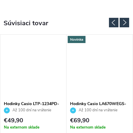
Súvisiaci tovar
Novinka
Hodinky Casio LTP-1234PD-
Hodinky Casio LA670WEGS-
7BEG
9AEF
Až 100 dní na vrátenie
Až 100 dní na vrátenie
tovaru. Autorizovaný predajca.
tovaru. Autorizovaný predajca.
€49,90
€69,90
Na externom sklade
Na externom sklade