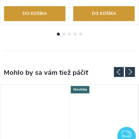
DO KOŠÍKA
DO KOŠÍKA
Novinka
ADARMO
Z