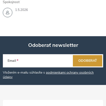
Spokojnost
1.5.2026
Odoberať newsletter
Z
Email
ODOBERAŤ
á
Vložením e-mailu súhlasíte s
podmienkami ochrany osobných
p
údajov
ä
t