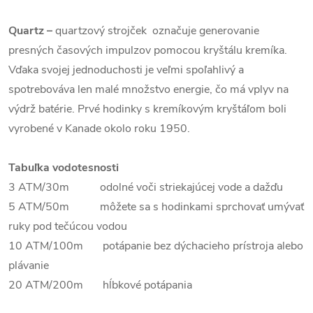
Quartz
–
quartzový strojček označuje generovanie
presných časových impulzov pomocou kryštálu kremíka.
Vďaka svojej jednoduchosti je veľmi spoľahlivý a
spotrebováva len malé množstvo energie, čo má vplyv na
výdrž batérie. Prvé hodinky s kremíkovým kryštáľom boli
vyrobené v Kanade okolo roku 1950.
Tabuľka vodotesnosti
3 ATM/30m odolné voči striekajúcej vode a dažďu
5 ATM/50m môžete sa s hodinkami sprchovať umývať
ruky pod tečúcou vodou
10 ATM/100m potápanie bez dýchacieho prístroja alebo
plávanie
20 ATM/200m hĺbkové potápania