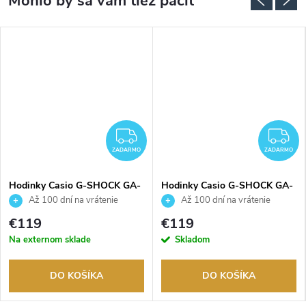
ZADARMO
Z
ZADARMO
ZADARMO
Hodinky Casio G-SHOCK GA-
Hodinky Casio G-SHOCK GA-
010-5AER
700BCE-1AER
Až 100 dní na vrátenie
Až 100 dní na vrátenie
tovaru. Autorizovaný predajca.
tovaru. Autorizovaný predajca.
€119
€119
Na externom sklade
Skladom
DO KOŠÍKA
DO KOŠÍKA