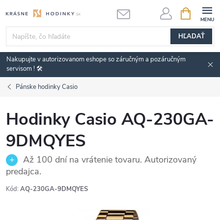
Prejsť
NÁKUPN
KOŠÍK
na
obsah
HĽADAŤ
Nakupujte v autorizovanom eshope so záručným a pozáručným
servisom ! 🛠️
Pánske hodinky Casio
Hodinky Casio AQ-230GA-
9DMQYES
Až 100 dní na vrátenie tovaru. Autorizovaný
predajca.
Kód:
AQ-230GA-9DMQYES