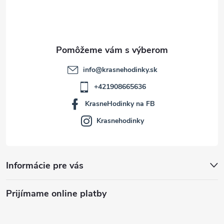
i
e
info
@
krasnehodinky.sk
+421908665636
KrasneHodinky na FB
Krasnehodinky
Informácie pre vás
Prijímame online platby