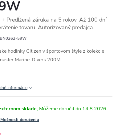
59W
+ Predĺžená záruka na 5 rokov. Až 100 dní
vrátenie tovaru. Autorizovaný predajca.
BN0262-59W
ke hodinky Citizen v športovom štýle z kolekcie
master Marine-Divers 200M
ilné informácie
externom sklade
14.8.2026
Možnosti doručenia
9