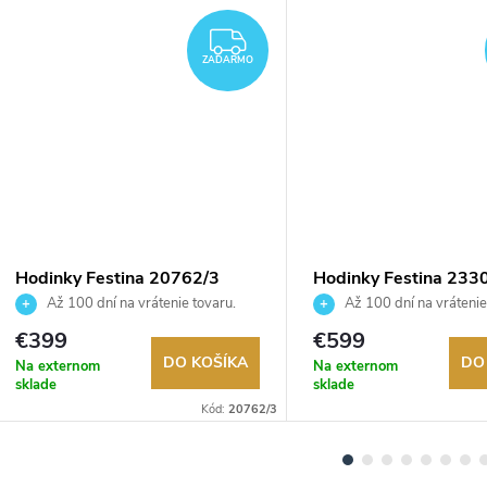
ZADARMO
ZADARMO
Hodinky Festina 20762/3
Hodinky Festina 233
Až 100 dní na vrátenie tovaru.
Až 100 dní na vrátenie
Autorizovaný predajca.
Autorizovaný predajca.
€399
€599
DO KOŠÍKA
DO
Na externom
Na externom
sklade
sklade
Kód:
20762/3