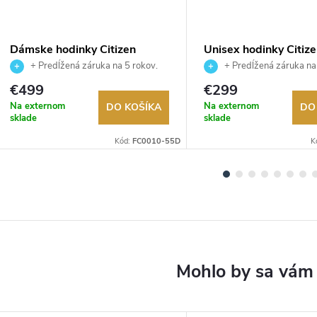
Dámske hodinky Citizen
Unisex hodinky Citiz
FC0010-55D
NJ0200-50L
+ Predĺžená záruka na 5 rokov.
+ Predĺžená záruka na
Až 100 dní na vrátenie tovaru.
Až 100 dní na vrátenie tova
€499
€299
Autorizovaný predajca.
Autorizovaný predajca.
Na externom
Na externom
DO KOŠÍKA
DO
sklade
sklade
Kód:
FC0010-55D
K