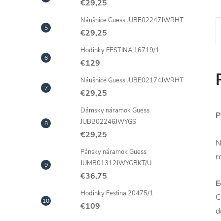
€29,25
Náušnice Guess JUBE02247JWRHT
€29,25
Hodinky FESTINA 16719/1
€129
Náušnice Guess JUBE02174JWRHT
€29,25
Dámsky náramok Guess
P
JUBB02246JWYGS
€29,25
N
Pánsky náramok Guess
r
JUMB01312JWYGBKT/U
€36,75
E
Hodinky Festina 20475/1
C
€109
d