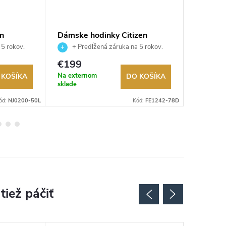
en
Dámske hodinky Citizen
Dámske 
FE1242-78D
FE6121
 5 rokov.
+ Predĺžená záruka na 5 rokov.
+ Pre
ru.
Až 100 dní na vrátenie tovaru.
Až 100 dní
€199
€161
Autorizovaný predajca.
Autorizov
Na externom
Na exter
 KOŠÍKA
DO KOŠÍKA
sklade
sklade
ód:
NJ0200-50L
Kód:
FE1242-78D