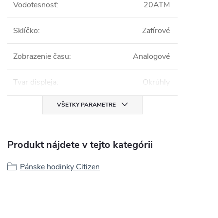
Vodotesnosť
:
20ATM
Sklíčko
:
Zafírové
Zobrazenie času
:
Analogové
Tvar displeja
:
Okrúhly
VŠETKY PARAMETRE
Produkt nájdete v tejto kategórii
Pánske hodinky Citizen