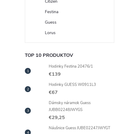
Citizen
Festina
Guess
Lorus
TOP 10 PRODUKTOV
Hodinky Festina 20476/1
€139
Hodinky GUESS W0911L3
€67
Dámsky náramok Guess
JUBB02248JWYGS
€29,25
Náušnice Guess JUBE02247JWYGT