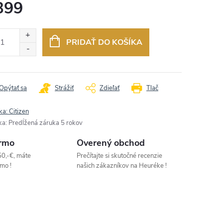
399
otková
:
PRIDAŤ DO KOŠÍKA
Opýtať sa
Strážiť
Zdieľať
Tlač
ka:
Citizen
ka
:
Predĺžená záruka 5 rokov
rmo
Overený obchod
50,-€, máte
Prečítajte si skutočné recenzie
mo !
našich zákazníkov na Heuréke !