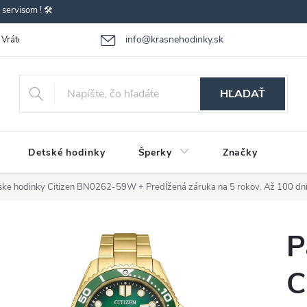
ervisom ! 🛠️
info@krasnehodinky.sk
Vrátenie-výmena tovaru
Reklamácia tovaru
Obchodné podmienky
HĽADAŤ
Detské hodinky
Šperky
Značky
ske hodinky Citizen BN0262-59W
+ Predĺžená záruka na 5 rokov. Až 100 dní
P
C