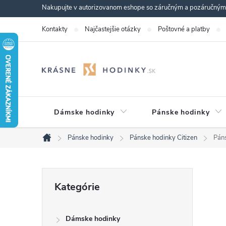
Prejsť
Nakupujte v autorizovanom eshope so záručným a pozáručným s
na
Kontakty
Najčastejšie otázky
Poštovné a platby
obsah
Dámske hodinky
Pánske hodinky
Pánske hodinky
Pánske hodinky Citizen
Pán
Domov
B
Preskočiť
Kategórie
kategórie
o
Dámske hodinky