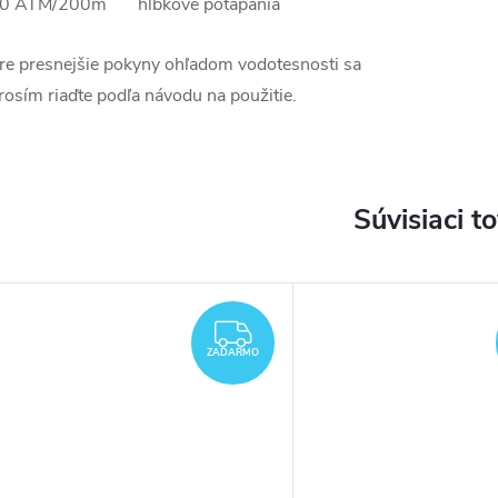
0 ATM/200m hĺbkové potápania
re presnejšie pokyny ohľadom vodotesnosti sa
rosím riaďte podľa návodu na použitie.
Súvisiaci t
DARMO
ZADARMO
ZADARMO