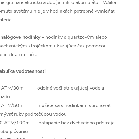
nergiu na elektrickú a dobíja mikro akumulátor. Vďaka
omuto systému nie je v hodinkách potrebné vymieňať
atérie.
nalógové hodinky –
hodinky s quartzovým alebo
echanickým strojčekom ukazujúce čas pomocou
učičiek a ciferníka.
abuľka vodotesnosti
 ATM/30m odolné voči striekajúcej vode a
ažďu
 ATM/50m môžete sa s hodinkami sprchovať
mývať ruky pod tečúcou vodou
0 ATM/100m potápanie bez dýchacieho prístroja
lebo plávanie