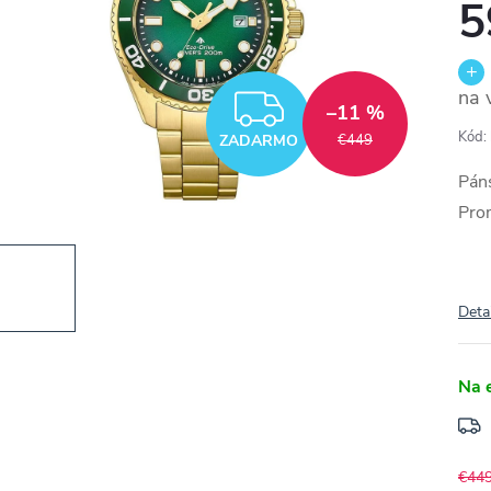
na 
ZADARMO
–11 %
Kód:
ZADARMO
€449
Páns
Pro
Deta
Na 
€44