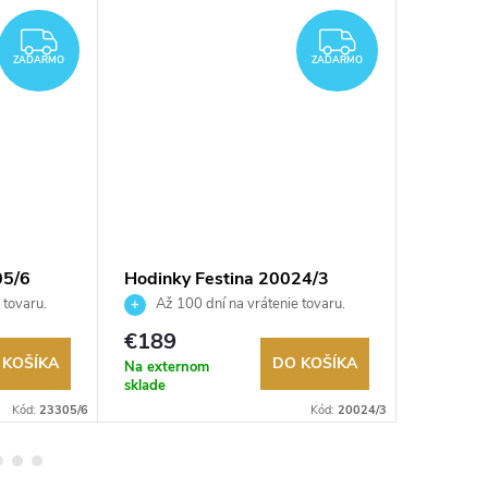
ZADARMO
ZADARMO
ZADARMO
ZADARMO
05/6
Hodinky Festina 20024/3
Hodinky
 tovaru.
Až 100 dní na vrátenie tovaru.
Až 10
Autorizovaný predajca.
Autorizov
€189
€129
 KOŠÍKA
DO KOŠÍKA
Na externom
Sklad
sklade
Kód:
23305/6
Kód:
20024/3