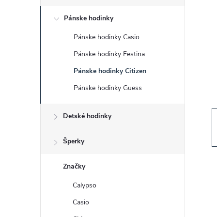
č
Pánske hodinky
n
Pánske hodinky Casio
ý
Pánske hodinky Festina
p
Pánske hodinky Citizen
Pánske hodinky Guess
a
Detské hodinky
n
e
Šperky
l
Značky
Calypso
Casio