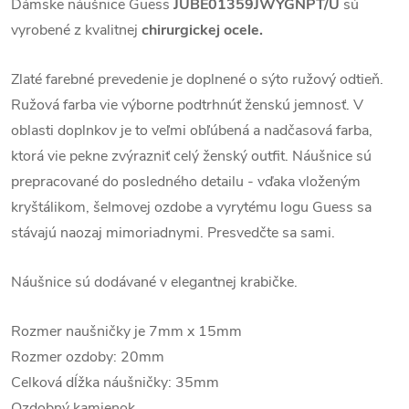
Dámske náušnice Guess
JUBE01359JWYGNPT/U
sú
vyrobené z kvalitnej
chirurgickej ocele.
Zlaté farebné prevedenie je doplnené o sýto ružový odtieň.
Ružová farba vie výborne podtrhnúť ženskú jemnosť. V
oblasti doplnkov je to veľmi obľúbená a nadčasová farba,
ktorá vie pekne zvýrazniť celý ženský outfit. Náušnice sú
prepracované do posledného detailu - vďaka vloženým
kryštálikom, šelmovej ozdobe a vyrytému logu Guess sa
stávajú naozaj mimoriadnymi. Presvedčte sa sami.
Náušnice sú dodávané v elegantnej krabičke.
Rozmer naušničky je 7mm x 15mm
Rozmer ozdoby: 20mm
Celková dĺžka náušničky: 35mm
Ozdobný kamienok