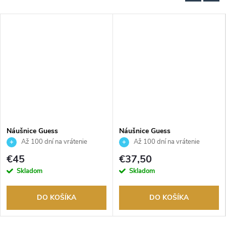
Náušnice Guess
Náušnice Guess
JUBE05021JWYGT
JUBE05209JWYGT
Až 100 dní na vrátenie
Až 100 dní na vrátenie
tovaru. Autorizovaný predajca.
tovaru. Autorizovaný predajca.
€45
€37,50
Skladom
Skladom
DO KOŠÍKA
DO KOŠÍKA