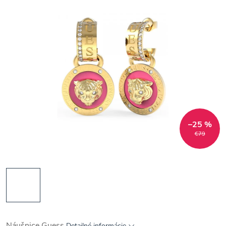
–25 %
€79
Náušnice Guess
Detailné informácie