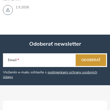
1.5.2026
Odoberať newsletter
Z
Email
ODOBERAŤ
á
Vložením e-mailu súhlasíte s
podmienkami ochrany osobných
p
údajov
ä
t