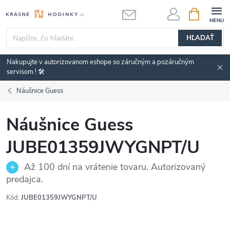
Prejsť
NÁKUPN
KOŠÍK
na
obsah
HĽADAŤ
Nakupujte v autorizovanom eshope so záručným a pozáručným
servisom ! 🛠️
Náušnice Guess
Náušnice Guess
JUBE01359JWYGNPT/U
Až 100 dní na vrátenie tovaru. Autorizovaný
predajca.
Kód:
JUBE01359JWYGNPT/U