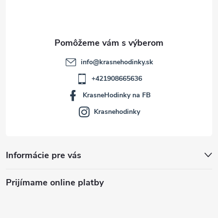
i
e
info
@
krasnehodinky.sk
+421908665636
KrasneHodinky na FB
Krasnehodinky
Informácie pre vás
Prijímame online platby