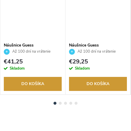
Náušnice Guess
Náušnice Guess
JUBE04608JWRHT
JUBE06281JWYGT
Až 100 dní na vrátenie
Až 100 dní na vrátenie
tovaru. Autorizovaný predajca.
tovaru. Autorizovaný predajca.
€41,25
€29,25
Skladom
Skladom
DO KOŠÍKA
DO KOŠÍKA