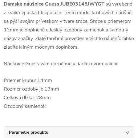
Dámske náušnice Guess JUBE03145JWYGT
sú vyrobené
z kvalitnej ušľachtilej ocele. Tento model kruhových náušníc
sa pýši svojím príveskom v tvare srdca. Srdce s priemerom
13mm je doplnené o lesklý ozdobný kamienok a samotný
názov značky. Zlaté farebné prevedenie týchto náušníc ľahko
zladíte k iným módnym doplnkom.
Náušnice Guess vám doručíme v darčekovom balení.
Priemer kruhu: 14mm
Rozmer ozdoby je 13mm
Celková dĺžka: 28mm
Ozdobný kamienok
Parametre produktu