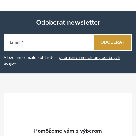
Odoberať newsletter
Z
Email
ODOBERAŤ
á
Vložením e-mailu súhlasíte s
podmienkami ochrany osobných
p
údajov
ä
t
i
e