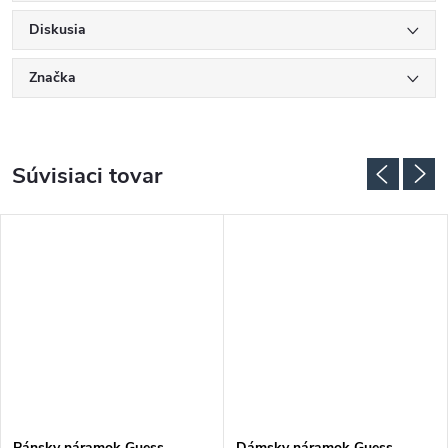
Diskusia
Značka
Súvisiaci tovar
Pánsky náramok Guess
Dámsky náramok Guess