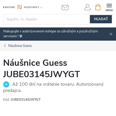
Prejsť
NÁKUPN
KOŠÍK
na
obsah
HĽADAŤ
Nakupujte v autorizovanom eshope so záručným a pozáručným
servisom ! 🛠️
Náušnice Guess
Náušnice Guess
JUBE03145JWYGT
Až 100 dní na vrátenie tovaru. Autorizovaný
predajca.
Kód:
JUBE03145JWYGT