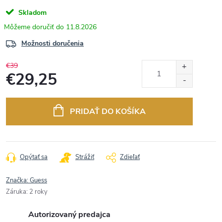
Skladom
11.8.2026
Možnosti doručenia
€39
€29,25
Jednotková
cena:
PRIDAŤ DO KOŠÍKA
Opýtať sa
Strážiť
Zdieľať
Značka:
Guess
Záruka
:
2 roky
Autorizovaný predajca