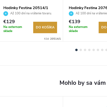
Hodinky Festina 20514/1
Hodinky Festina 207
Až 100 dní na vrátenie tovaru.
Až 100 dní na vrátenie
Autorizovaný predajca.
Autorizovaný predajca.
€129
€139
Na externom
Na externom
DO KOŠÍKA
DO
sklade
sklade
Kód:
20514/1