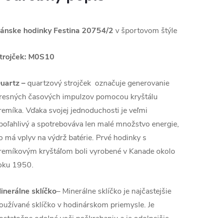
ánske hodinky Festina 20754/2
v športovom štýle
trojček:
M0S10
uartz
–
quartzový strojček označuje generovanie
resných časových impulzov pomocou kryštálu
remíka. Vďaka svojej jednoduchosti je veľmi
poľahlivý a spotrebováva len malé množstvo energie,
o má vplyv na výdrž batérie. Prvé hodinky s
remíkovým kryštáľom boli vyrobené v Kanade okolo
oku 1950.
inerálne sklíčko
– Minerálne sklíčko je najčastejšie
oužívané sklíčko v hodinárskom priemysle. Je