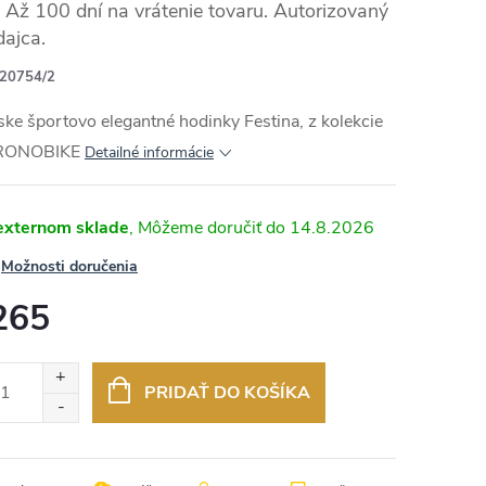
Až 100 dní na vrátenie tovaru. Autorizovaný
dajca.
20754/2
RMO
ke športovo elegantné hodinky Festina, z kolekcie
RONOBIKE
Detailné informácie
externom sklade
14.8.2026
Možnosti doručenia
265
otková
:
PRIDAŤ DO KOŠÍKA