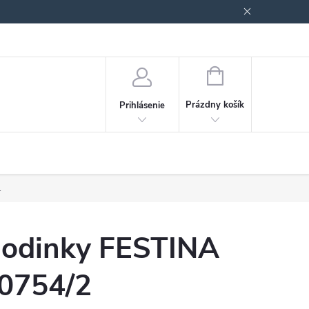
Podmienky ochrany osobných údajov
Blog
NÁKUPNÝ
KOŠÍK
Prázdny košík
Prihlásenie
.
odinky FESTINA
0754/2