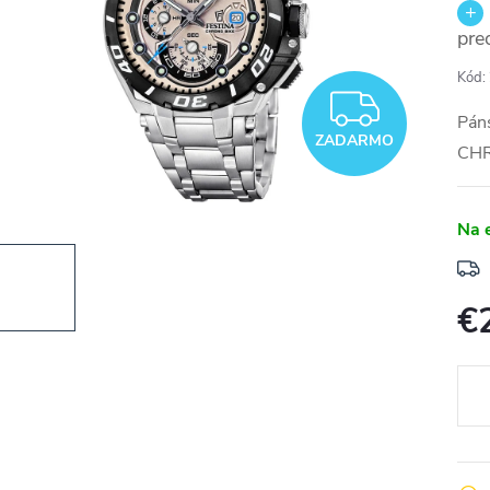
pre
Kód:
ZADA
Páns
ZADARMO
CH
Na 
€
Jedn
cena