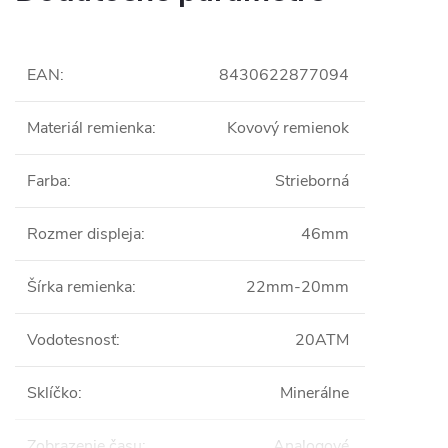
EAN
:
8430622877094
Materiál remienka
:
Kovový remienok
Farba
:
Strieborná
Rozmer displeja
:
46mm
Šírka remienka
:
22mm-20mm
Vodotesnosť
:
20ATM
Sklíčko
:
Minerálne
Zobrazenie času
:
Analogové