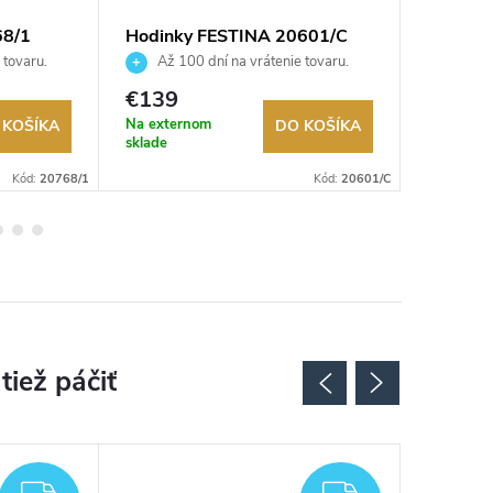
68/1
Hodinky FESTINA 20601/C
Hodink
 tovaru.
Až 100 dní na vrátenie tovaru.
Až 10
Autorizovaný predajca.
Autorizov
€139
€149
Na externom
Na exter
 KOŠÍKA
DO KOŠÍKA
sklade
sklade
Kód:
20768/1
Kód:
20601/C