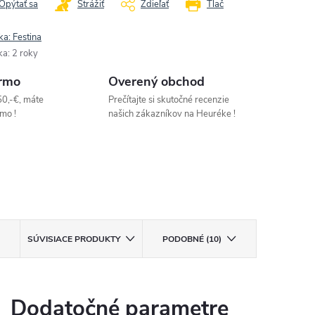
Opýtať sa
Strážiť
Zdieľať
Tlač
ka:
Festina
ka
:
2 roky
rmo
Overený obchod
50,-€, máte
Prečítajte si skutočné recenzie
mo !
našich zákazníkov na Heuréke !
SÚVISIACE PRODUKTY
PODOBNÉ (10)
Dodatočné parametre