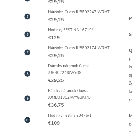
€29,25
Náušnice Guess JUBE02247JWRHT
P
€29,25
Hodinky FESTINA 16719/1
S
€129
Náušnice Guess JUBE02174JWRHT
Q
€29,25
p
Dámsky náramok Guess
k
JUBB02246JWYGS
s
€29,25
č
Pánsky náramok Guess
k
JUMB01312JWYGBKT/U
r
€36,75
M
Hodinky Festina 20475/1
€109
p