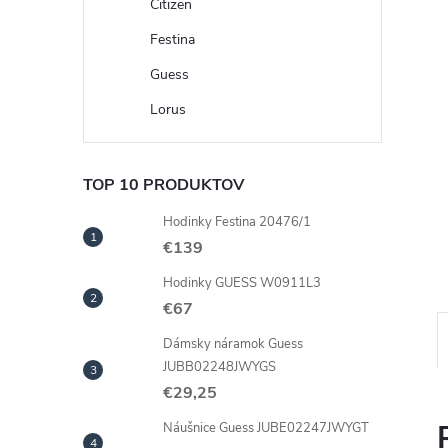
Citizen
Festina
Guess
Lorus
TOP 10 PRODUKTOV
Hodinky Festina 20476/1
€139
Hodinky GUESS W0911L3
€67
Dámsky náramok Guess
JUBB02248JWYGS
€29,25
Náušnice Guess JUBE02247JWYGT