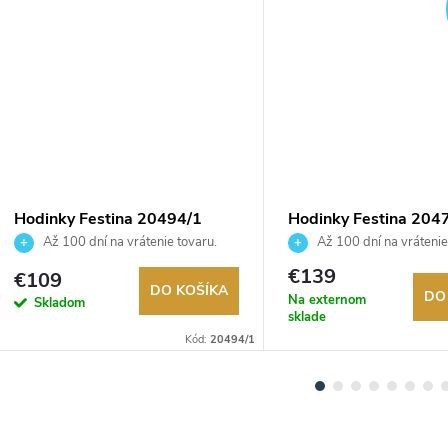
Hodinky Festina 20494/1
Hodinky Festina 204
Až 100 dní na vrátenie tovaru.
Až 100 dní na vrátenie
Autorizovaný predajca.
Autorizovaný predajca.
€139
€109
DO KOŠÍKA
DO
Na externom
Skladom
sklade
Kód:
20494/1