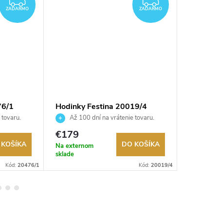
ZADARMO
ZADARMO
ZADARMO
ZADARMO
76/1
Hodinky Festina 20019/4
Hodinky
 tovaru.
Až 100 dní na vrátenie tovaru.
Až 10
Autorizovaný predajca.
Autorizov
€179
€129
 KOŠÍKA
DO KOŠÍKA
Na externom
Na exter
sklade
sklade
Kód:
20476/1
Kód:
20019/4