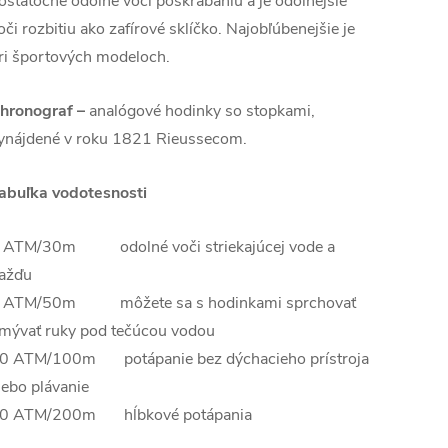
ostatočne odolné voči poškrabaniu a je odolnejšie
oči rozbitiu ako zafírové sklíčko. Najobľúbenejšie je
ri športových modeloch.
hronograf –
analógové hodinky so stopkami,
ynájdené v roku 1821 Rieussecom.
abuľka vodotesnosti
 ATM/30m odolné voči striekajúcej vode a
ažďu
 ATM/50m môžete sa s hodinkami sprchovať
mývať ruky pod tečúcou vodou
0 ATM/100m potápanie bez dýchacieho prístroja
lebo plávanie
0 ATM/200m hĺbkové potápania