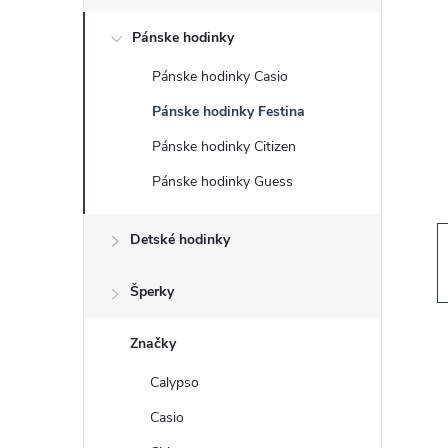
č
Pánske hodinky
n
Pánske hodinky Casio
ý
Pánske hodinky Festina
p
Pánske hodinky Citizen
Pánske hodinky Guess
a
Detské hodinky
n
e
Šperky
l
Značky
Calypso
Casio