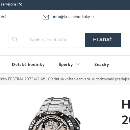
ervisom ! 🛠️
info@krasnehodinky.sk
Vrátenie-výmena tovaru
Reklamácia tovaru
Obchodné podmienky
HĽADAŤ
Detské hodinky
Šperky
Značky
inky FESTINA 20754/2
Až 100 dní na vrátenie tovaru. Autorizovaný predajca
H
2