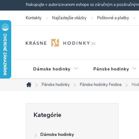
Prejsť
Nakupujte v autorizovanom eshope so záručným a pozáručným s
na
Kontakty
Najčastejšie otázky
Poštovné a platby
obsah
Dámske hodinky
Pánske hodinky
Pánske hodinky
Pánske hodinky Festina
Hod
Domov
B
Preskočiť
Kategórie
kategórie
o
Dámske hodinky