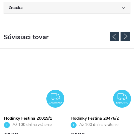
Značka
Súvisiaci tovar
ADARMO
ZADARMO
Z
ZADARMO
ZADARMO
Hodinky Festina 20019/1
Hodinky Festina 20476/2
Až 100 dní na vrátenie
Až 100 dní na vrátenie
tovaru. Autorizovaný predajca.
tovaru. Autorizovaný predajca.