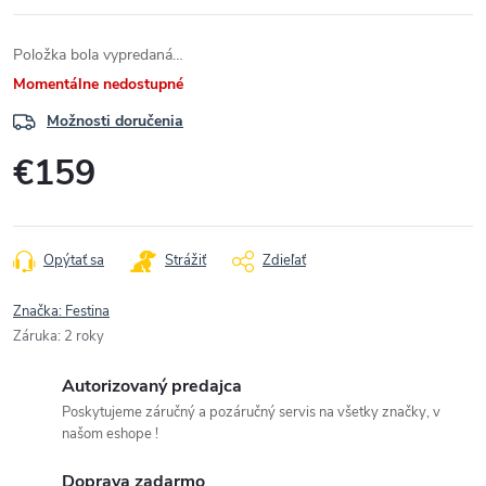
Položka bola vypredaná…
Momentálne nedostupné
Možnosti doručenia
€159
Jednotková
cena:
Opýtať sa
Strážiť
Zdieľať
Značka:
Festina
Záruka
:
2 roky
Autorizovaný predajca
Poskytujeme záručný a pozáručný servis na všetky značky, v
našom eshope !
Doprava zadarmo