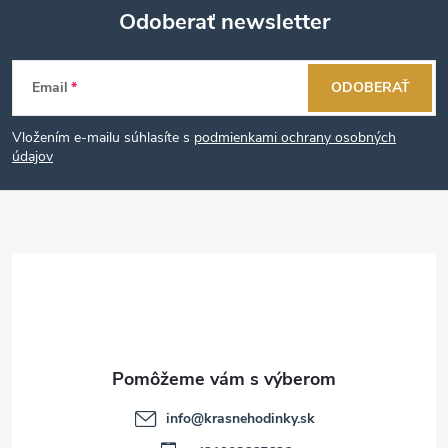
Odoberať newsletter
Z
Email
ODOBERAŤ
á
Vložením e-mailu súhlasíte s
podmienkami ochrany osobných
p
údajov
ä
t
i
e
info
@
krasnehodinky.sk