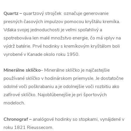
Quartz
–
quartzový strojček označuje generovanie
presných časových impulzov pomocou kryštálu kremíka.
Vďaka svojej jednoduchosti je veľmi spoľahlivý a
spotrebováva len malé množstvo energie, čo má vplyv na
výdrž batérie. Prvé hodinky s kremíkovým kryštáľom boli
vyrobené v Kanade okolo roku 1950.
Minerálne sklíčko
– Minerálne sklíčko je najčastejšie
používané sklíčko v hodinárskom priemysle. Je dostatočne
odolné voči poškrabaniu a je odolnejšie voči rozbitiu ako
zafírové sklíčko. Najobľúbenejšie je pri športových
modeloch.
Chronograf –
analógové hodinky so stopkami, vynájdené v
roku 1821 Rieussecom.