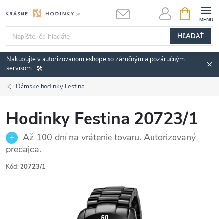
Prejsť
NÁKUPN
KOŠÍK
na
obsah
HĽADAŤ
Nakupujte v autorizovanom eshope so záručným a pozáručným
servisom ! 🛠️
Dámske hodinky Festina
Hodinky Festina 20723/1
Až 100 dní na vrátenie tovaru. Autorizovaný
predajca.
Kód:
20723/1