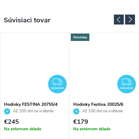
Súvisiaci tovar
Novinka
ADARMO
ZADARMO
Z
ZADARMO
ZADARMO
Hodinky FESTINA 20755/4
Hodinky Festina 20025/6
Až 100 dní na vrátenie
Až 100 dní na vrátenie
tovaru. Autorizovaný predajca.
tovaru. Autorizovaný predajca.
€245
€179
Na externom sklade
Na externom sklade