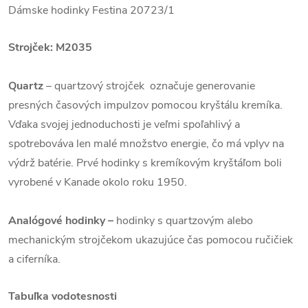
Dámske hodinky Festina 20723/1
Strojček: M2035
Quartz
– quartzový strojček označuje generovanie
presných časových impulzov pomocou kryštálu kremíka.
Vďaka svojej jednoduchosti je veľmi spoľahlivý a
spotrebováva len malé množstvo energie, čo má vplyv na
výdrž batérie. Prvé hodinky s kremíkovým kryštáľom boli
vyrobené v Kanade okolo roku 1950.
Analógové hodinky –
hodinky s quartzovým alebo
mechanickým strojčekom ukazujúce čas pomocou ručičiek
a ciferníka.
Tabuľka vodotesnosti