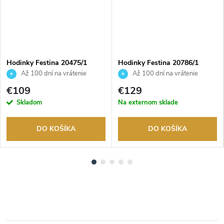
ADARMO
Hodinky Festina 20475/1
Hodinky Festina 20786/1
Až 100 dní na vrátenie
Až 100 dní na vrátenie
tovaru. Autorizovaný predajca.
tovaru. Autorizovaný predajca.
€109
€129
Skladom
Na externom sklade
DO KOŠÍKA
DO KOŠÍKA