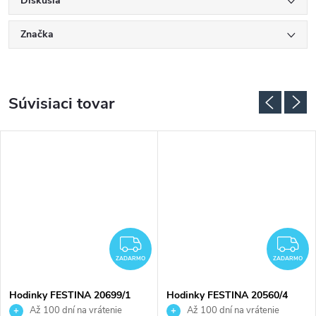
Diskusia
Značka
Súvisiaci tovar
ADARMO
ZADARMO
Z
ZADARMO
ZADARMO
Hodinky FESTINA 20699/1
Hodinky FESTINA 20560/4
Až 100 dní na vrátenie
Až 100 dní na vrátenie