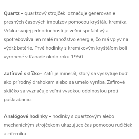
Quartz
– quartzový strojček označuje generovanie
presných časových impulzov pomocou kryštálu kremíka.
Vďaka svojej jednoduchosti je veľmi spoľahlivý a
spotrebováva len malé množstvo energie, čo má vplyv na
výdrž batérie. Prvé hodinky s kremíkovým kryštáľom boli
vyrobené v Kanade okolo roku 1950.
Zafírové sklíčko
– Zafír je minerál, ktorý sa vyskytuje buď
ako prírodný drahokam alebo sa umelo vyrába. Zafírové
sklíčko sa vyznačuje veľmi vysokou odolnosťou proti
poškrabaniu.
Analógové hodinky –
hodinky s quartzovým alebo
mechanickým strojčekom ukazujúce čas pomocou ručičiek
a ciferníka.