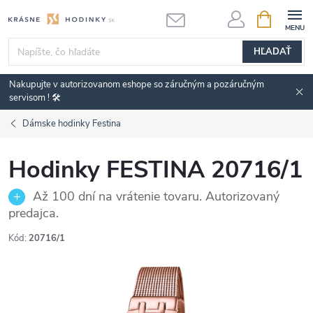
Prejsť
NÁKUPN
KOŠÍK
na
obsah
HĽADAŤ
Nakupujte v autorizovanom eshope so záručným a pozáručným
servisom ! 🛠️
Dámske hodinky Festina
Hodinky FESTINA 20716/1
Až 100 dní na vrátenie tovaru. Autorizovaný
predajca.
Kód:
20716/1