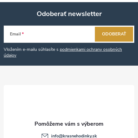
Odoberať newsletter
Z
Email
ODOBERAŤ
á
Vložením e-mailu súhlasíte s
podmienkami ochrany osobných
p
údajov
ä
t
i
e
info
@
krasnehodinky.sk