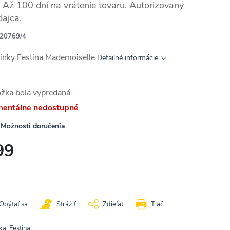
Až 100 dní na vrátenie tovaru. Autorizovaný
dajca.
20769/4
inky Festina Mademoiselle
Detailné informácie
ožka bola vypredaná…
entálne nedostupné
Možnosti doručenia
99
otková
:
Opýtať sa
Strážiť
Zdieľať
Tlač
ka:
Festina