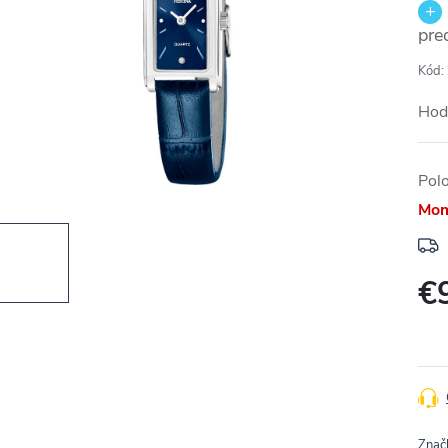
pre
Kód:
Hod
Pol
Mom
€
Jedn
cena
Znač