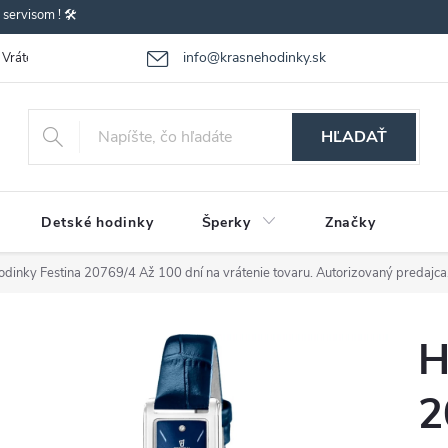
ervisom ! 🛠️
info@krasnehodinky.sk
Vrátenie-výmena tovaru
Reklamácia tovaru
Obchodné podmienky
HĽADAŤ
Detské hodinky
Šperky
Značky
odinky Festina 20769/4
Až 100 dní na vrátenie tovaru. Autorizovaný predajca
H
2