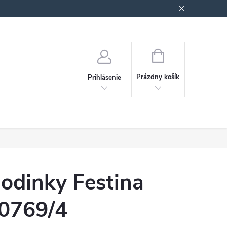
Podmienky ochrany osobných údajov
Blog
NÁKUPNÝ
KOŠÍK
Prázdny košík
Prihlásenie
.
odinky Festina
0769/4