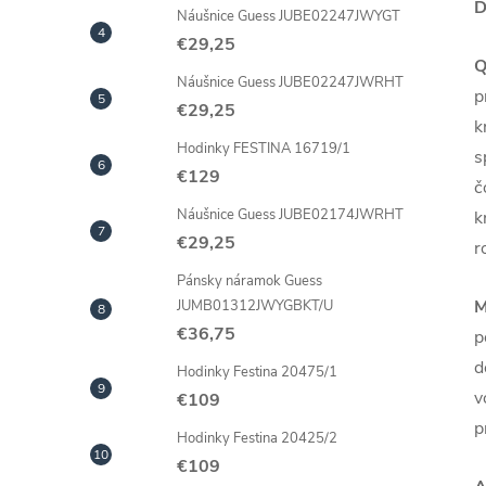
D
Náušnice Guess JUBE02247JWYGT
€29,25
Q
Náušnice Guess JUBE02247JWRHT
p
€29,25
k
Hodinky FESTINA 16719/1
s
€129
č
Náušnice Guess JUBE02174JWRHT
k
€29,25
r
Pánsky náramok Guess
M
JUMB01312JWYGBKT/U
€36,75
p
d
Hodinky Festina 20475/1
v
€109
p
Hodinky Festina 20425/2
€109