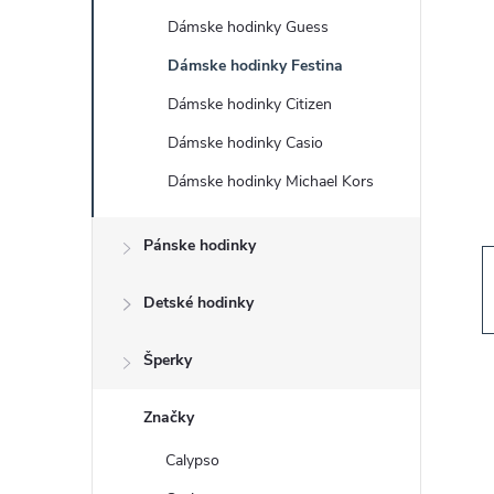
č
Dámske hodinky Guess
n
Dámske hodinky Festina
ý
Dámske hodinky Citizen
Dámske hodinky Casio
p
Dámske hodinky Michael Kors
a
Pánske hodinky
n
Detské hodinky
e
Šperky
l
Značky
Calypso