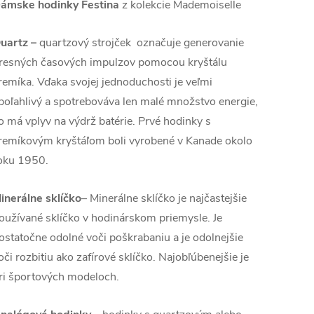
ámske hodinky Festina
z kolekcie Mademoiselle
uartz
–
quartzový strojček označuje generovanie
resných časových impulzov pomocou kryštálu
remíka. Vďaka svojej jednoduchosti je veľmi
poľahlivý a spotrebováva len malé množstvo energie,
o má vplyv na výdrž batérie. Prvé hodinky s
remíkovým kryštáľom boli vyrobené v Kanade okolo
oku 1950.
inerálne sklíčko
– Minerálne sklíčko je najčastejšie
oužívané sklíčko v hodinárskom priemysle. Je
ostatočne odolné voči poškrabaniu a je odolnejšie
oči rozbitiu ako zafírové sklíčko. Najobľúbenejšie je
ri športových modeloch.