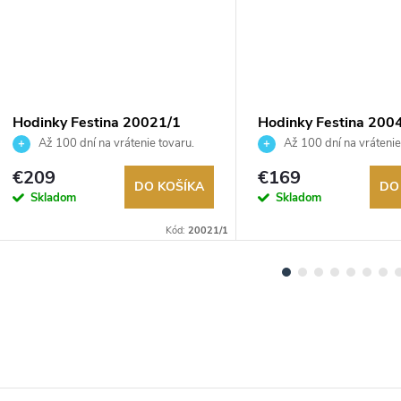
Hodinky Festina 20021/1
Hodinky Festina 200
Až 100 dní na vrátenie tovaru.
Až 100 dní na vrátenie
Autorizovaný predajca.
Autorizovaný predajca.
€209
€169
DO KOŠÍKA
DO
Skladom
Skladom
Kód:
20021/1