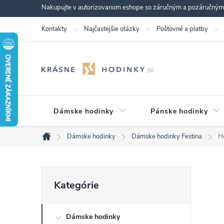
Prejsť
Nakupujte v autorizovanom eshope so záručným a pozáručným s
na
Kontakty
Najčastejšie otázky
Poštovné a platby
obsah
Dámske hodinky
Pánske hodinky
Dámske hodinky
Dámske hodinky Festina
H
Domov
B
Preskočiť
Kategórie
kategórie
o
Dámske hodinky