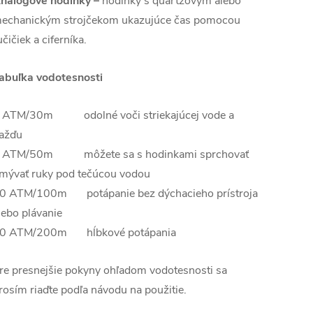
nalógové hodinky –
hodinky s quartzovým alebo
echanickým strojčekom ukazujúce čas pomocou
učičiek a ciferníka.
abuľka vodotesnosti
 ATM/30m odolné voči striekajúcej vode a
ažďu
 ATM/50m môžete sa s hodinkami sprchovať
mývať ruky pod tečúcou vodou
0 ATM/100m potápanie bez dýchacieho prístroja
lebo plávanie
0 ATM/200m hĺbkové potápania
re presnejšie pokyny ohľadom vodotesnosti sa
rosím riaďte podľa návodu na použitie.