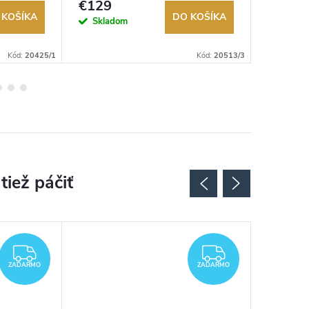
€129
€149
 KOŠÍKA
DO KOŠÍKA
Skladom
Na exter
sklade
Kód:
20425/1
Kód:
20513/3
ZADARMO
ZADARMO
ZADARMO
ZADARMO