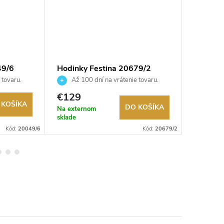
49/6
Hodinky Festina 20679/2
Hodinky
 tovaru.
Až 100 dní na vrátenie tovaru.
Až 10
Autorizovaný predajca.
Autorizov
€129
€139
 KOŠÍKA
DO KOŠÍKA
Na externom
Na exter
sklade
sklade
Kód:
20049/6
Kód:
20679/2