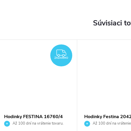
Súvisiaci t
DARMO
ZADARMO
ZADARMO
Hodinky FESTINA 16760/4
Hodinky Festina 204
Až 100 dní na vrátenie tovaru.
Až 100 dní na vrátenie
Autorizovaný predajca.
Autorizovaný predajca.