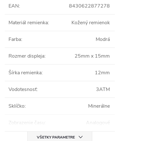
EAN
:
8430622877278
Materiál remienka
:
Kožený remienok
Farba
:
Modrá
Rozmer displeja
:
25mm x 15mm
Šírka remienka
:
12mm
Vodotesnosť
:
3ATM
Sklíčko
:
Minerálne
Zobrazenie času
:
Analogové
VŠETKY PARAMETRE