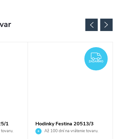
ovar
ZADARMO
ZADARMO
25/1
Hodinky Festina 20513/3
Hodink
 tovaru.
Až 100 dní na vrátenie tovaru.
Až 10
Autorizovaný predajca.
Autorizov