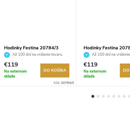
Hodinky Festina 20784/3
Hodinky Festina 207
Až 100 dní na vrátenie tovaru.
Až 100 dní na vrátenie
Autorizovaný predajca.
Autorizovaný predajca.
€119
€119
DO KOŠÍKA
DO
Na externom
Na externom
sklade
sklade
Kód:
20784/3