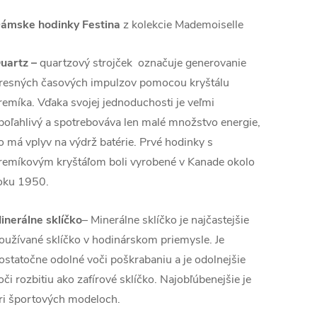
ámske hodinky Festina
z kolekcie Mademoiselle
uartz
–
quartzový strojček označuje generovanie
resných časových impulzov pomocou kryštálu
remíka. Vďaka svojej jednoduchosti je veľmi
poľahlivý a spotrebováva len malé množstvo energie,
o má vplyv na výdrž batérie. Prvé hodinky s
remíkovým kryštáľom boli vyrobené v Kanade okolo
oku 1950.
inerálne sklíčko
– Minerálne sklíčko je najčastejšie
oužívané sklíčko v hodinárskom priemysle. Je
ostatočne odolné voči poškrabaniu a je odolnejšie
oči rozbitiu ako zafírové sklíčko. Najobľúbenejšie je
ri športových modeloch.