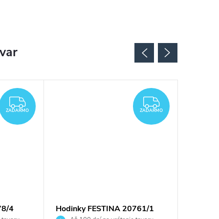
ovar
ZADARMO
ZADARMO
ZADARMO
ZADARMO
78/4
Hodinky FESTINA 20761/1
Hodink