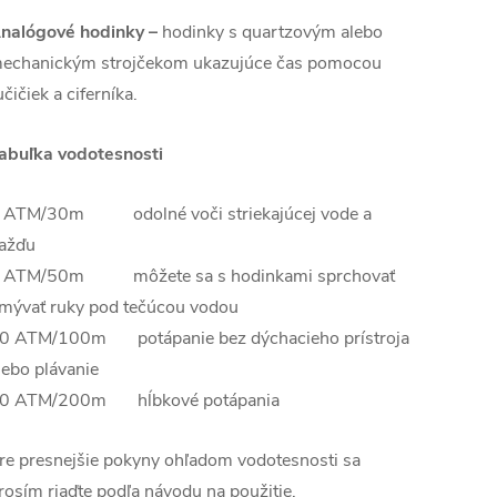
nalógové hodinky –
hodinky s quartzovým alebo
echanickým strojčekom ukazujúce čas pomocou
učičiek a ciferníka.
abuľka vodotesnosti
 ATM/30m odolné voči striekajúcej vode a
ažďu
 ATM/50m môžete sa s hodinkami sprchovať
mývať ruky pod tečúcou vodou
0 ATM/100m potápanie bez dýchacieho prístroja
lebo plávanie
0 ATM/200m hĺbkové potápania
re presnejšie pokyny ohľadom vodotesnosti sa
rosím riaďte podľa návodu na použitie.