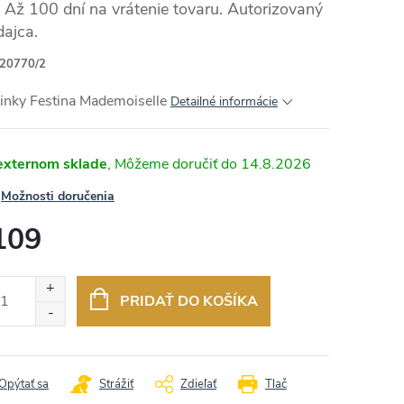
Až 100 dní na vrátenie tovaru. Autorizovaný
dajca.
20770/2
inky Festina Mademoiselle
Detailné informácie
externom sklade
14.8.2026
Možnosti doručenia
109
otková
:
PRIDAŤ DO KOŠÍKA
Opýtať sa
Strážiť
Zdieľať
Tlač