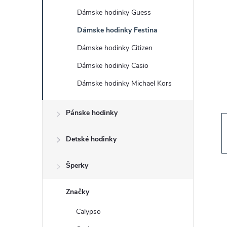
č
Dámske hodinky Guess
n
Dámske hodinky Festina
ý
Dámske hodinky Citizen
Dámske hodinky Casio
p
Dámske hodinky Michael Kors
a
Pánske hodinky
n
Detské hodinky
e
Šperky
l
Značky
Calypso