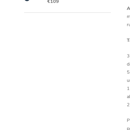
€109
A
m
r
T
3
d
5
u
1
a
2
P
p