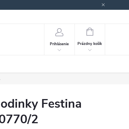
Podmienky ochrany osobných údajov
Blog
NÁKUPNÝ
KOŠÍK
Prázdny košík
Prihlásenie
.
odinky Festina
0770/2