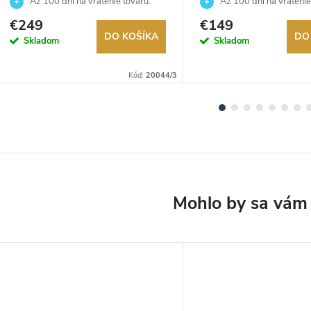
Až 100 dní na vrátenie tovaru.
Až 100 dní na vrátenie
Autorizovaný predajca.
Autorizovaný predajca.
€249
€149
DO KOŠÍKA
DO
Skladom
Skladom
Kód:
20044/3
DARMO