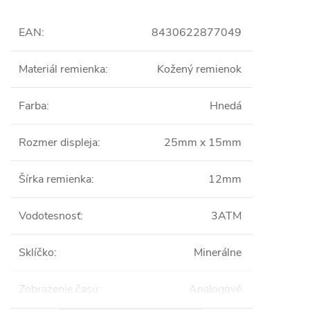
EAN
:
8430622877049
Materiál remienka
:
Kožený remienok
Farba
:
Hnedá
Rozmer displeja
:
25mm x 15mm
Šírka remienka
:
12mm
Vodotesnosť
:
3ATM
Sklíčko
:
Minerálne
Zobrazenie času
:
Analogové