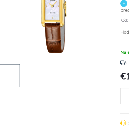
pre
Kód:
Hod
Na 
€
Jedn
cena