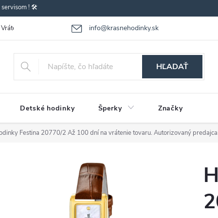
ervisom ! 🛠️
info@krasnehodinky.sk
Vrátenie-výmena tovaru
Reklamácia tovaru
Obchodné podmienky
HĽADAŤ
Detské hodinky
Šperky
Značky
odinky Festina 20770/2
Až 100 dní na vrátenie tovaru. Autorizovaný predajca
H
2