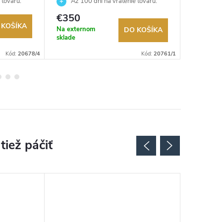
 tovaru.
Až 100 dní na vrátenie tovaru.
Až 10
Autorizovaný predajca.
Autorizov
€350
€149
 KOŠÍKA
Na externom
Na exter
DO KOŠÍKA
sklade
sklade
Kód:
20678/4
Kód:
20761/1