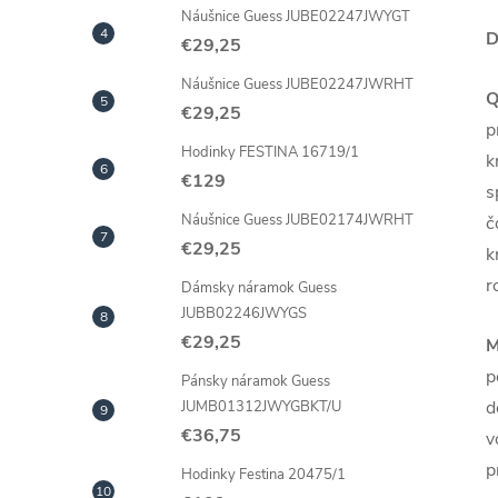
Náušnice Guess JUBE02247JWYGT
D
€29,25
Náušnice Guess JUBE02247JWRHT
Q
€29,25
p
Hodinky FESTINA 16719/1
k
€129
s
Náušnice Guess JUBE02174JWRHT
č
€29,25
k
r
Dámsky náramok Guess
JUBB02246JWYGS
€29,25
M
p
Pánsky náramok Guess
d
JUMB01312JWYGBKT/U
€36,75
v
p
Hodinky Festina 20475/1