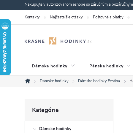
Prejsť
Nakupujte v autorizovanom eshope so záručným a pozáručným s
na
Kontakty
Najčastejšie otázky
Poštovné a platby
obsah
Dámske hodinky
Pánske hodinky
Dámske hodinky
Dámske hodinky Festina
H
Domov
B
Preskočiť
Kategórie
kategórie
o
Dámske hodinky