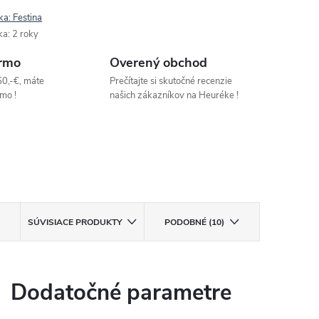
ka:
Festina
ka
:
2 roky
rmo
Overený obchod
50,-€, máte
Prečítajte si skutočné recenzie
mo !
našich zákazníkov na Heuréke !
SÚVISIACE PRODUKTY
PODOBNÉ (10)
Dodatočné parametre