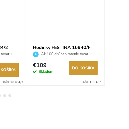
84/2
Hodinky FESTINA 16940/F
Hodink
 tovaru.
Až 100 dní na vrátenie tovaru.
Až 10
Autorizovaný predajca.
Autorizov
€109
€129
DO KOŠÍKA
 KOŠÍKA
Skladom
Sklad
Kód:
20784/2
Kód:
16940/F