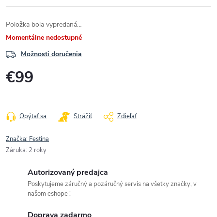
Položka bola vypredaná…
Momentálne nedostupné
Možnosti doručenia
€99
Jednotková
cena:
Opýtať sa
Strážiť
Zdieľať
Značka:
Festina
Záruka
:
2 roky
Autorizovaný predajca
Poskytujeme záručný a pozáručný servis na všetky značky, v
našom eshope !
Doprava zadarmo