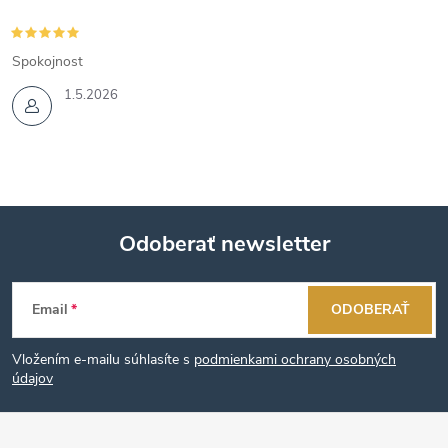
Spokojnost
1.5.2026
Odoberať newsletter
Z
Email
ODOBERAŤ
á
Vložením e-mailu súhlasíte s
podmienkami ochrany osobných
p
údajov
ä