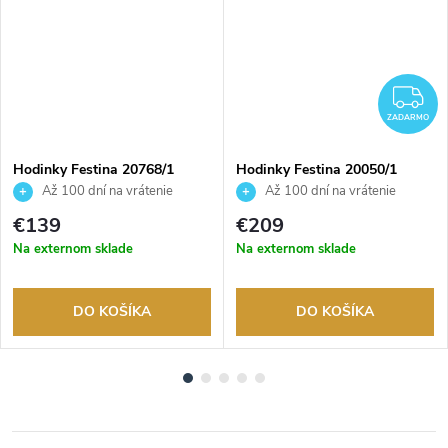
ADARMO
Z
ZADARMO
Hodinky Festina 20768/1
Hodinky Festina 20050/1
Až 100 dní na vrátenie
Až 100 dní na vrátenie
tovaru. Autorizovaný predajca.
tovaru. Autorizovaný predajca.
€139
€209
Na externom sklade
Na externom sklade
DO KOŠÍKA
DO KOŠÍKA