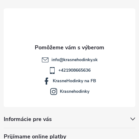
t
i
e
info
@
krasnehodinky.sk
+421908665636
KrasneHodinky na FB
Krasnehodinky
Informácie pre vás
Prijímame online platby