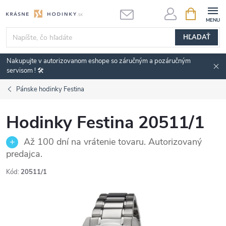
Prejsť
NÁKUPN
KOŠÍK
na
obsah
HĽADAŤ
Nakupujte v autorizovanom eshope so záručným a pozáručným
servisom ! 🛠️
Pánske hodinky Festina
Hodinky Festina 20511/1
Až 100 dní na vrátenie tovaru. Autorizovaný
predajca.
Kód:
20511/1