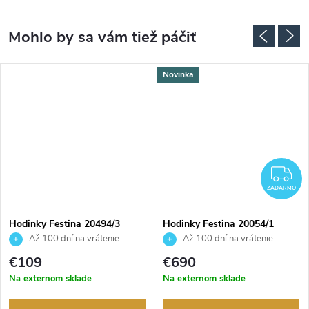
Novinka
Z
ZADARMO
Hodinky Festina 20494/3
Hodinky Festina 20054/1
Až 100 dní na vrátenie
Až 100 dní na vrátenie
tovaru. Autorizovaný predajca.
tovaru. Autorizovaný predajca.
€109
€690
Na externom sklade
Na externom sklade