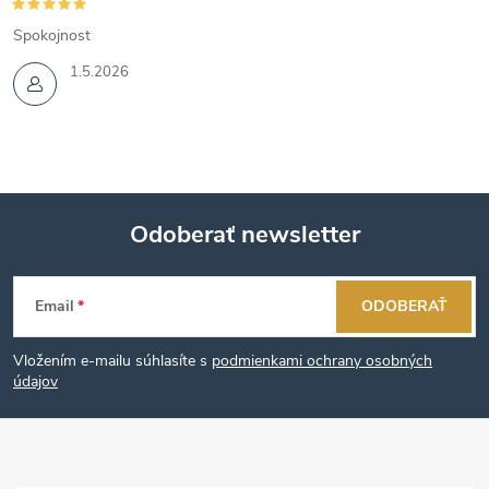
Spokojnost
1.5.2026
Odoberať newsletter
Z
Email
ODOBERAŤ
á
Vložením e-mailu súhlasíte s
podmienkami ochrany osobných
p
údajov
ä