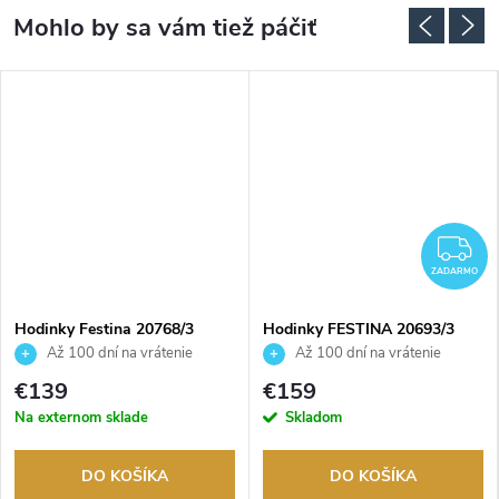
ADARMO
Z
ZADARMO
Hodinky Festina 20768/3
Hodinky FESTINA 20693/3
Až 100 dní na vrátenie
Až 100 dní na vrátenie
tovaru. Autorizovaný predajca.
tovaru. Autorizovaný predajca.
€139
€159
Na externom sklade
Skladom
DO KOŠÍKA
DO KOŠÍKA