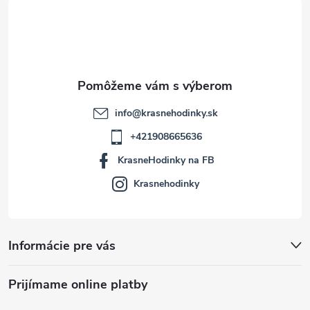
t
i
e
info
@
krasnehodinky.sk
+421908665636
KrasneHodinky na FB
Krasnehodinky
Informácie pre vás
Prijímame online platby