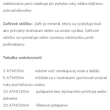
naťahovacie pero naťahuje pri pohybe ruky vďaka otáčaniu
zotrvačníkového
Zafírové sklíčko
–
Zafír je minerál, ktorý sa vyskytuje buď
ako prírodný drahokam alebo sa umelo vyrába. Zafírové
sklíčko sa vyznačuje veľmi vysokou odolnosťou proti
poškrabaniu.
Tabuľka vodotesnosti
3 ATM/30m odolné voči striekajúcej vode a dažďu
5 ATM/50m môžete sa s hodinkami sprchovať umývať
ruky pod tečúcou vodou
10 ATM/100m potápanie bez dýchacieho prístroja alebo
plávanie
20 ATM/200m hĺbkové potápania