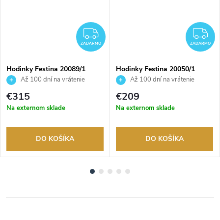
ADARMO
ZADARMO
Z
ZADARMO
ZADARMO
Hodinky Festina 20089/1
Hodinky Festina 20050/1
Až 100 dní na vrátenie
Až 100 dní na vrátenie
tovaru. Autorizovaný predajca.
tovaru. Autorizovaný predajca.
€315
€209
Na externom sklade
Na externom sklade
DO KOŠÍKA
DO KOŠÍKA