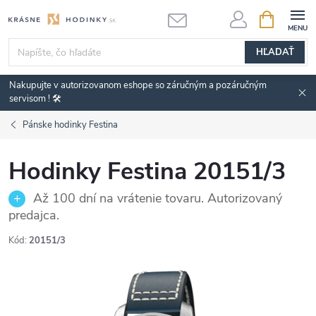
Prejsť
NÁKUPN
KOŠÍK
na
obsah
HĽADAŤ
Nakupujte v autorizovanom eshope so záručným a pozáručným
servisom ! 🛠️
Pánske hodinky Festina
Hodinky Festina 20151/3
Až 100 dní na vrátenie tovaru. Autorizovaný
predajca.
Kód:
20151/3