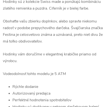
Hodinky sú z kolekcie Swiss made a ponúkajú kombináciu
zlatého remienka a puzdra. Ciferník je v bielej farbe.
Obohaťte vašu zbierku doplnkov, alebo spravte niekomu
radosť v podobe prepychového darčeka. Švajčiarska značka
Festina je celosvetovo známa a uznávaná, preto niet divu že
má toľko obdivovateľov.
Hodinky vám doručíme v elegantnej krabičke priamo od
výrobcu.
Vodeodolnosť tohto modelu je 5 ATM
Rýchle dodanie
Autorizovaný predajca
Perfektné hodnotenia spotrebiteľov
Hodinky sú dodávane v peknom darčekovom balení