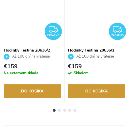
ADARMO
ZADARMO
Z
ZADARMO
ZADARMO
Hodinky Festina 20636/2
Hodinky Festina 20636/1
Až 100 dní na vrátenie
Až 100 dní na vrátenie
tovaru. Autorizovaný predajca.
tovaru. Autorizovaný predajca.
€159
€159
Na externom sklade
Skladom
DO KOŠÍKA
DO KOŠÍKA