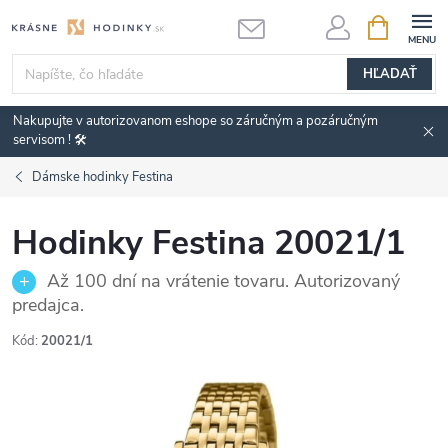
Prejsť
NÁKUPN
KOŠÍK
na
obsah
HĽADAŤ
Nakupujte v autorizovanom eshope so záručným a pozáručným
servisom ! 🛠️
Dámske hodinky Festina
Hodinky Festina 20021/1
Až 100 dní na vrátenie tovaru. Autorizovaný
predajca.
Kód:
20021/1