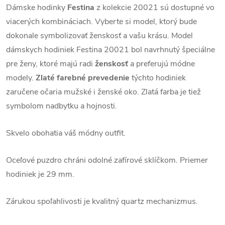
Dámske hodinky
Festina
z kolekcie 20021 sú dostupné vo
viacerých kombináciach. Vyberte si model, ktorý bude
dokonale symbolizovať ženskosť a vašu krásu. Model
dámskych hodiniek Festina 20021 bol navrhnutý špeciálne
pre ženy, ktoré majú radi
ženskosť
a preferujú módne
modely.
Zlaté farebné prevedenie
týchto hodiniek
zaručene očaria mužské i ženské oko. Zlatá farba je tiež
symbolom nadbytku a hojnosti.
Skvelo obohatia váš módny outfit.
Oceľové puzdro chráni odolné zafírové sklíčkom. Priemer
hodiniek je 29 mm.
Zárukou spoľahlivosti je kvalitný quartz mechanizmus.