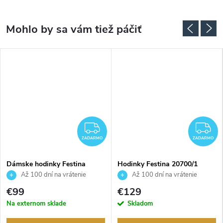
ADARMO
ZADARMO
Z
ZADARMO
ZADARMO
Dámske hodinky Festina
Hodinky Festina 20700/1
20572/4
Až 100 dní na vrátenie
Až 100 dní na vrátenie
tovaru. Autorizovaný predajca.
tovaru. Autorizovaný predajca.
€99
€129
Na externom sklade
Skladom