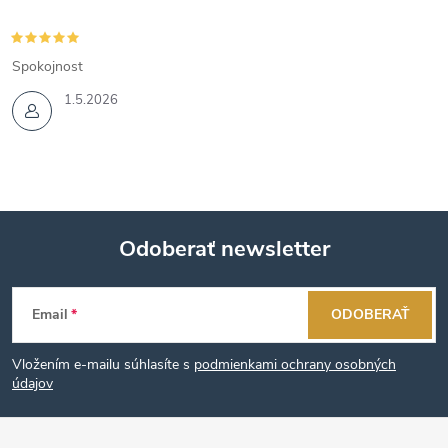
Spokojnost
1.5.2026
Odoberať newsletter
Z
Email
ODOBERAŤ
á
Vložením e-mailu súhlasíte s
podmienkami ochrany osobných
p
údajov
ä