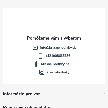
t
i
e
info
@
krasnehodinky.sk
+421908665636
KrasneHodinky na FB
Krasnehodinky
Informácie pre vás
Prijímame online platby