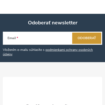
Odoberať newsletter
Z
Email
ODOBERAŤ
á
Vložením e-mailu súhlasíte s
podmienkami ochrany osobných
p
údajov
ä
t
i
e