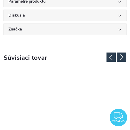
Parametre produktu
Diskusia
Značka
Súvisiaci tovar
Z
ZADARMO