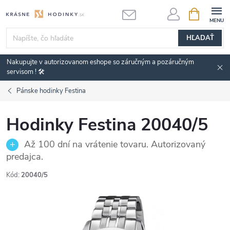
Prejsť
NÁKUPN
KOŠÍK
na
obsah
HĽADAŤ
Nakupujte v autorizovanom eshope so záručným a pozáručným
servisom ! 🛠️
Pánske hodinky Festina
Hodinky Festina 20040/5
Až 100 dní na vrátenie tovaru. Autorizovaný
predajca.
Kód:
20040/5