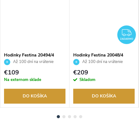
Z
ZADARMO
Hodinky Festina 20494/4
Hodinky Festina 20048/4
Až 100 dní na vrátenie
Až 100 dní na vrátenie
tovaru. Autorizovaný predajca.
tovaru. Autorizovaný predajca.
€109
€209
Na externom sklade
Skladom
DO KOŠÍKA
DO KOŠÍKA