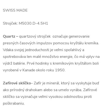
SWISS MADE
Strojček:
M5030.D-4.5H1
Quartz
–
quartzový strojček označuje generovanie
presných časových impulzov pomocou kryštálu kremíka.
Vďaka svojej jednoduchosti je veľmi spoľahlivý a
spotrebováva len malé množstvo energie, čo má vplyv na
výdrž batérie. Prvé hodinky s kremíkovým kryštáľom boli
vyrobené v Kanade okolo roku 1950.
Zafírové sklíčko
–
Zafír je minerál, ktorý sa vyskytuje buď
ako prírodný drahokam alebo sa umelo vyrába. Zafírové
sklíčko sa vyznačuje veľmi vysokou odolnosťou proti
poškrabaniu.