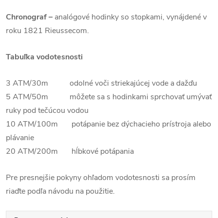
Chronograf –
analógové hodinky so stopkami, vynájdené v
roku 1821 Rieussecom.
Tabuľka vodotesnosti
3 ATM/30m odolné voči striekajúcej vode a dažďu
5 ATM/50m môžete sa s hodinkami sprchovať umývať
ruky pod tečúcou vodou
10 ATM/100m potápanie bez dýchacieho prístroja alebo
plávanie
20 ATM/200m hĺbkové potápania
Pre presnejšie pokyny ohľadom vodotesnosti sa prosím
riaďte podľa návodu na použitie.