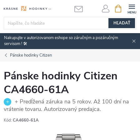
Prejsť
NÁKUPN
KOŠÍK
na
obsah
HĽADAŤ
Nakupujte v autorizovanom eshope so záručným a pozáručným
servisom ! 🛠️
Pánske hodinky Citizen
Pánske hodinky Citizen
CA4660-61A
+ Predĺžená záruka na 5 rokov. Až 100 dní na
vrátenie tovaru. Autorizovaný predajca.
Kód:
CA4660-61A