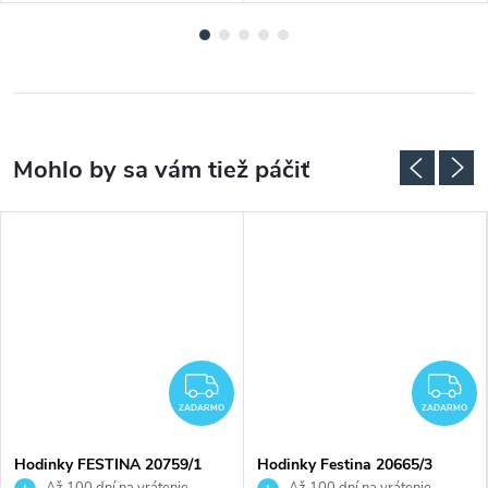
ADARMO
ZADARMO
Z
ZADARMO
ZADARMO
Hodinky FESTINA 20759/1
Hodinky Festina 20665/3