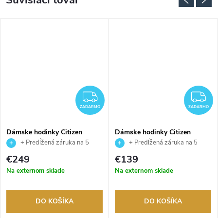
Súvisiaci tovar
ADARMO
ZADARMO
Z
ZADARMO
ZADARMO
Dámske hodinky Citizen
Dámske hodinky Citizen
EM1140-80X
EM0411-71A
+ Predĺžená záruka na 5
+ Predĺžená záruka na 5
rokov. Až 100 dní na vrátenie
rokov. Až 100 dní na vrátenie
€249
€139
tovaru. Autorizovaný predajca.
tovaru. Autorizovaný predajca.
Na externom sklade
Na externom sklade
DO KOŠÍKA
DO KOŠÍKA