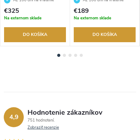
Až 100 dní na vrátenie
Až 100 dní na vrátenie
tovaru. Autorizovaný predajca.
tovaru. Autorizovaný predajca.
€325
€189
Na externom sklade
Na externom sklade
DO KOŠÍKA
DO KOŠÍKA
Hodnotenie zákazníkov
4,9
751 hodnotení
Zobraziť recenzie