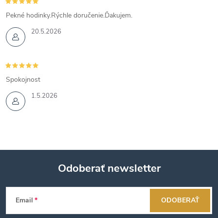
Pekné hodinky.Rýchle doručenie.Ďakujem.
20.5.2026
Spokojnost
1.5.2026
Odoberať newsletter
Z
Email
ODOBERAŤ
á