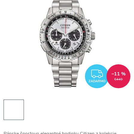
ZADAR
–11 %
€449
ZADARMO
Pánske športovo elegantné hodinky Citizen z kolekcie