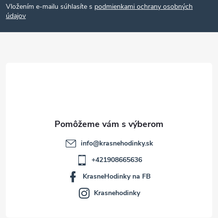
Vložením e-mailu súhlasíte s
podmienkami ochrany osobných
p
údajov
ä
t
i
e
info
@
krasnehodinky.sk
+421908665636
KrasneHodinky na FB
Krasnehodinky