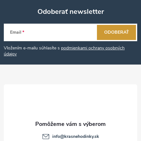
Odoberať newsletter
Z
Email
ODOBERAŤ
á
Vložením e-mailu súhlasíte s
podmienkami ochrany osobných
p
údajov
ä
t
i
e
info
@
krasnehodinky.sk