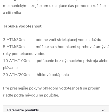
mechanickým strojčekom ukazujúce čas pomocou ručičiek
a ciferníka.
Tabuľka vodotesnosti
3 ATM/30m odolné voči striekajúcej vode a dažďu
5 ATM/50m môžete sa s hodinkami sprchovať umývať
ruky pod tečúcou vodou
10 ATM/100m potápanie bez dýchacieho prístroja alebo
plávanie
20 ATM/200m hĺbkové potápania
Pre presnejšie pokyny ohľadom vodotesnosti sa prosím
riaďte podľa návodu na použitie.
Parametre produktu