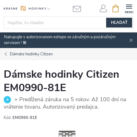
Prejsť
NÁKUPN
KOŠÍK
na
obsah
HĽADAŤ
Nakupujte v autorizovanom eshope so záručným a pozáručným
servisom ! 🛠️
Dámske hodinky Citizen
Dámske hodinky Citizen
EM0990-81E
+ Predĺžená záruka na 5 rokov. Až 100 dní na
vrátenie tovaru. Autorizovaný predajca.
Kód:
EM0990-81E