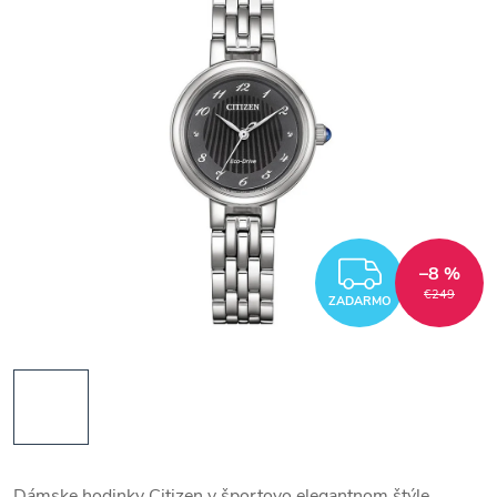
ZADAR
–8 %
€249
ZADARMO
Dámske hodinky Citizen v športovo elegantnom štýle