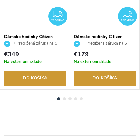
ADARMO
ZADARMO
Z
ZADARMO
ZADARMO
Dámske hodinky Citizen
Dámske hodinky Citizen
EW5620-55A
EM0506-77A
+ Predĺžená záruka na 5
+ Predĺžená záruka na 5
rokov. Až 100 dní na vrátenie
rokov. Až 100 dní na vrátenie
€349
€179
tovaru. Autorizovaný predajca.
tovaru. Autorizovaný predajca.
Na externom sklade
Na externom sklade
DO KOŠÍKA
DO KOŠÍKA