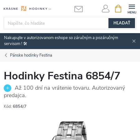
Prejsť
NÁKUPN
KOŠÍK
na
obsah
HĽADAŤ
Nakupujte v autorizovanom eshope so záručným a pozáručným
servisom ! 🛠️
Pánske hodinky Festina
Hodinky Festina 6854/7
Až 100 dní na vrátenie tovaru. Autorizovaný
predajca.
Kód:
6854/7