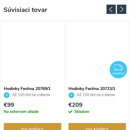
Súvisiaci tovar
Z
ZADARMO
Hodinky Festina 20769/1
Hodinky Festina 20723/1
Až 100 dní na vrátenie
Až 100 dní na vrátenie
tovaru. Autorizovaný predajca.
tovaru. Autorizovaný predajca.
€99
€209
Na externom sklade
Skladom
DO KOŠÍKA
DO KOŠÍKA