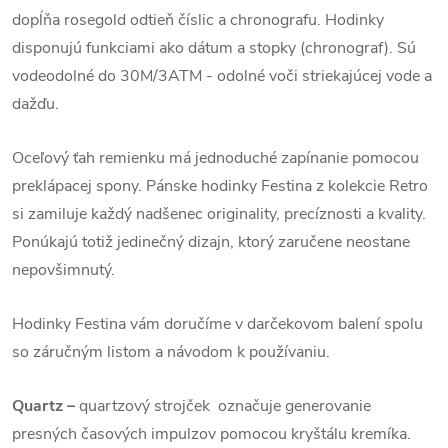
dopĺňa rosegold odtieň číslic a chronografu. Hodinky
disponujú funkciami ako dátum a stopky (chronograf). Sú
vodeodolné do 30M/3ATM - odolné voči striekajúcej vode a
dažďu.
Oceľový ťah remienku má jednoduché zapínanie pomocou
preklápacej spony.
Pánske hodinky Festina z kolekcie Retro
si zamiluje každý nadšenec originality, precíznosti a kvality.
Ponúkajú totiž jedinečný dizajn, ktorý zaručene neostane
nepovšimnutý.
Hodinky Festina vám doručíme v darčekovom balení spolu
so záručným listom a návodom k používaniu.
Quartz
–
quartzový strojček označuje generovanie
presných časových impulzov pomocou kryštálu kremíka.