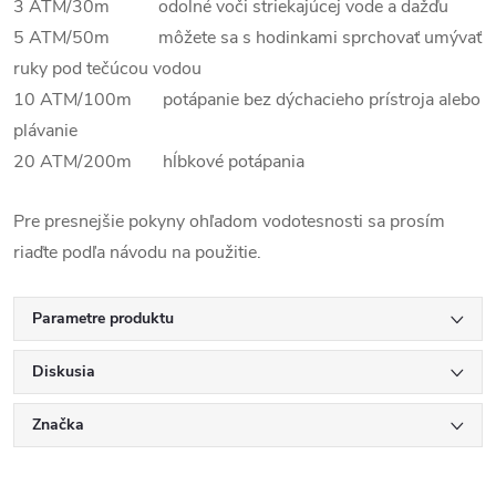
3 ATM/30m odolné voči striekajúcej vode a dažďu
5 ATM/50m môžete sa s hodinkami sprchovať umývať
ruky pod tečúcou vodou
10 ATM/100m potápanie bez dýchacieho prístroja alebo
plávanie
20 ATM/200m hĺbkové potápania
Pre presnejšie pokyny ohľadom vodotesnosti sa prosím
riaďte podľa návodu na použitie.
Parametre produktu
Diskusia
Značka