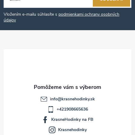
á
Vložením e-mailu súhlasíte s
podmienkami ochrany osobných
p
údajov
ä
t
i
e
info
@
krasnehodinky.sk
+421908665636
KrasneHodinky na FB
Krasnehodinky