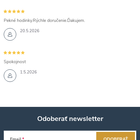
Pekné hodinky.Rýchle doručenie.Ďakujem.
20.5.2026
Spokojnost
1.5.2026
Odoberať newsletter
Z
Email
ODOBERAŤ