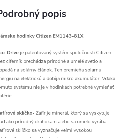
Podrobný popis
ámske hodinky Citizen
EM1143-81X
co-Drive
je patentovaný systém spoločnosti Citizen.
ez ciferník prechádza prírodné a umelé svetlo a
opadá na solárny článok. Ten premieňa solárnu
nergiu na elektrickú a dobíja mikro akumulátor. Vďaka
omuto systému nie je v hodinkách potrebné vymieňať
atérie.
afírové sklíčko-
Zafír je minerál, ktorý sa vyskytuje
uď ako prírodný drahokam alebo sa umelo vyrába.
afírové sklíčko sa vyznačuje veľmi vysokou