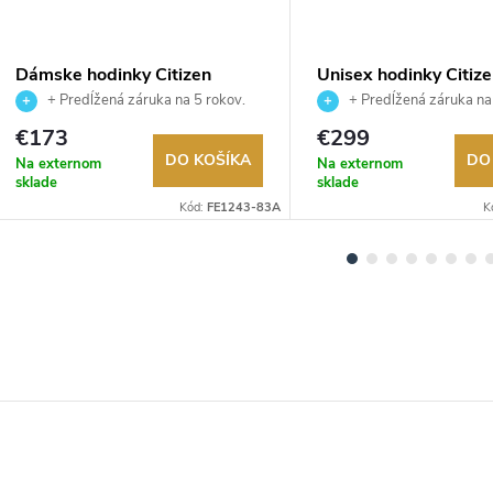
Dámske hodinky Citizen
Unisex hodinky Citiz
FE1243-83A
NJ0200-50L
+ Predĺžená záruka na 5 rokov.
+ Predĺžená záruka na
Až 100 dní na vrátenie tovaru.
Až 100 dní na vrátenie tova
€173
€299
Autorizovaný predajca.
Autorizovaný predajca.
DO KOŠÍKA
DO
Na externom
Na externom
sklade
sklade
Kód:
FE1243-83A
K