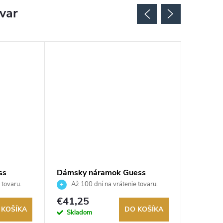
ovar
ss
Dámsky náramok Guess
Dámsky
JUBB05503JWRHS
JUBB0
 tovaru.
Až 100 dní na vrátenie tovaru.
Až 10
Autorizovaný predajca.
Autorizov
€41,25
€29,2
 KOŠÍKA
DO KOŠÍKA
Skladom
Sklad