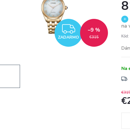
8
na 
ZADARMO
–9 %
Kód:
ZADARMO
€315
Dám
Na 
€31
€
Jedn
cena