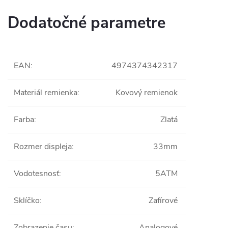
Dodatočné parametre
EAN
:
4974374342317
Materiál remienka
:
Kovový remienok
Farba
:
Zlatá
Rozmer displeja
:
33mm
Vodotesnosť
:
5ATM
Sklíčko
:
Zafírové
Zobrazenie času
:
Analogové