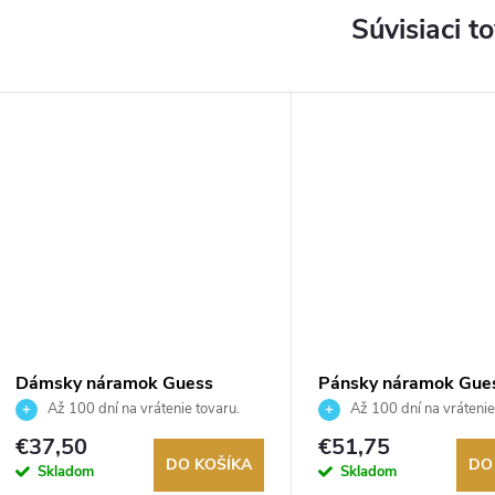
Súvisiaci t
Dámsky náramok Guess
Pánsky náramok Gue
JUBB05057JWYGS
JUMB06034JWYGS
Až 100 dní na vrátenie tovaru.
Až 100 dní na vrátenie
Autorizovaný predajca.
Autorizovaný predajca.
€37,50
€51,75
DO KOŠÍKA
DO
Skladom
Skladom