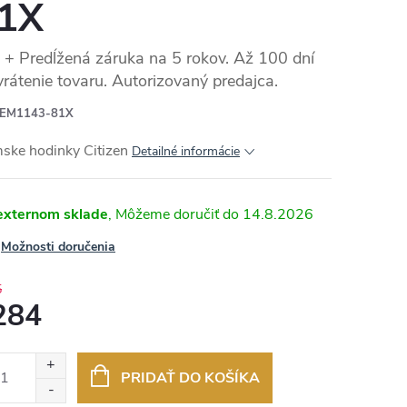
1X
+ Predĺžená záruka na 5 rokov. Až 100 dní
vrátenie tovaru. Autorizovaný predajca.
EM1143-81X
ske hodinky Citizen
Detailné informácie
externom sklade
14.8.2026
Možnosti doručenia
5
284
otková
:
PRIDAŤ DO KOŠÍKA