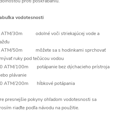
dolnosťou proti poškrabaniu.
abuľka vodotesnosti
 ATM/30m odolné voči striekajúcej vode a
ažďu
 ATM/50m môžete sa s hodinkami sprchovať
mývať ruky pod tečúcou vodou
0 ATM/100m potápanie bez dýchacieho prístroja
lebo plávanie
0 ATM/200m hĺbkové potápania
re presnejšie pokyny ohľadom vodotesnosti sa
rosím riaďte podľa návodu na použitie.