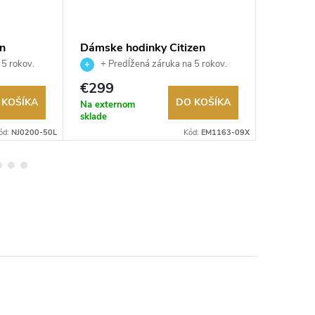
en
Dámske hodinky Citizen
Dámske 
EM1163-09X
EM050
 5 rokov.
+ Predĺžená záruka na 5 rokov.
+ Pre
ru.
Až 100 dní na vrátenie tovaru.
Až 100 dní
€299
€179
Autorizovaný predajca.
Autorizov
 KOŠÍKA
DO KOŠÍKA
Na externom
Na exter
sklade
sklade
ód:
NJ0200-50L
Kód:
EM1163-09X