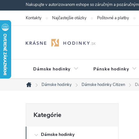
Prejsť
Nakupujte v autorizovanom eshope so záručným a pozáručným s
na
Kontakty
Najčastejšie otázky
Poštovné a platby
obsah
Dámske hodinky
Pánske hodinky
Dámske hodinky
Dámske hodinky Citizen
D
Domov
B
Preskočiť
Kategórie
kategórie
o
Dámske hodinky