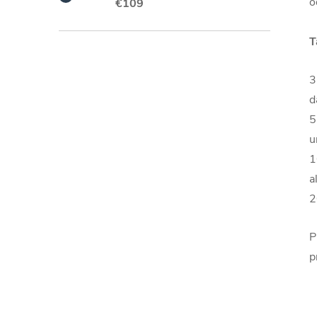
o
€109
T
3
d
5
u
1
a
2
P
p