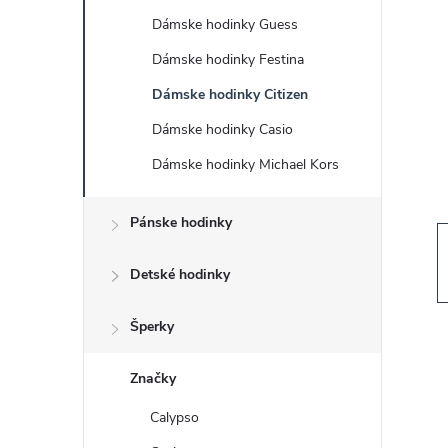
č
Dámske hodinky Guess
n
Dámske hodinky Festina
ý
Dámske hodinky Citizen
Dámske hodinky Casio
p
Dámske hodinky Michael Kors
a
Pánske hodinky
n
Detské hodinky
e
Šperky
l
Značky
Calypso