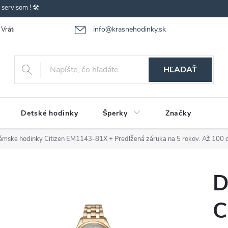
ervisom ! 🛠️
info@krasnehodinky.sk
Vrátenie-výmena tovaru
Reklamácia tovaru
Obchodné podmienky
HĽADAŤ
Detské hodinky
Šperky
Značky
ámske hodinky Citizen EM1143-81X
+ Predĺžená záruka na 5 rokov. Až 100 d
D
C