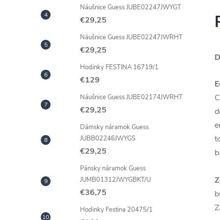
Náušnice Guess JUBE02247JWYGT
€29,25
Náušnice Guess JUBE02247JWRHT
€29,25
D
Hodinky FESTINA 16719/1
€129
E
C
Náušnice Guess JUBE02174JWRHT
€29,25
d
e
Dámsky náramok Guess
t
JUBB02246JWYGS
€29,25
b
Pánsky náramok Guess
Z
JUMB01312JWYGBKT/U
€36,75
b
Z
Hodinky Festina 20475/1