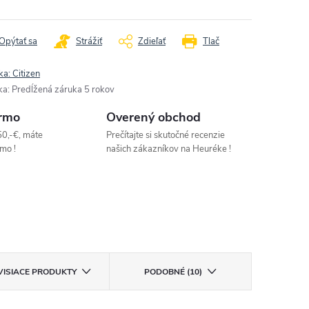
Opýtať sa
Strážiť
Zdieľať
Tlač
ka:
Citizen
ka
:
Predĺžená záruka 5 rokov
rmo
Overený obchod
50,-€, máte
Prečítajte si skutočné recenzie
mo !
našich zákazníkov na Heuréke !
VISIACE PRODUKTY
PODOBNÉ (10)