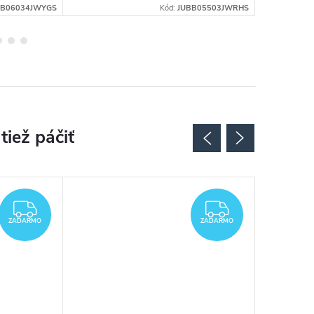
MB06034JWYGS
Kód:
JUBB05503JWRHS
ZADARMO
ZADARMO
ZADARMO
ZADARMO