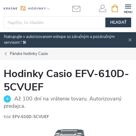
Prejsť
NÁKUPN
KOŠÍK
na
obsah
HĽADAŤ
Nakupujte v autorizovanom eshope so záručným a pozáručným
servisom ! 🛠️
Pánske hodinky Casio
Hodinky Casio EFV-610D-
5CVUEF
Až 100 dní na vrátenie tovaru. Autorizovaný
predajca.
Kód:
EFV-610D-5CVUEF