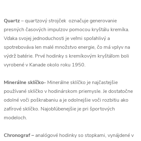
Quartz
– quartzový strojček označuje generovanie
presných časových impulzov pomocou kryštálu kremíka.
Vďaka svojej jednoduchosti je veľmi spoľahlivý a
spotrebováva len malé množstvo energie, čo má vplyv na
výdrž batérie. Prvé hodinky s kremíkovým kryštáľom boli
vyrobené v Kanade okolo roku 1950.
Minerálne sklíčko-
Minerálne sklíčko je najčastejšie
používané sklíčko v hodinárskom priemysle. Je dostatočne
odolné voči poškrabaniu a je odolnejšie voči rozbitiu ako
zafírové sklíčko. Najobľúbenejšie je pri športových
modeloch.
Chronograf –
analógové hodinky so stopkami, vynájdené v