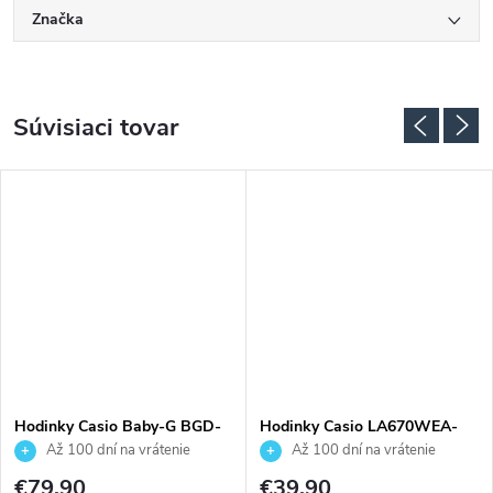
Značka
Súvisiaci tovar
Hodinky Casio Baby-G BGD-
Hodinky Casio LA670WEA-
565SC-1ER
7EF
Až 100 dní na vrátenie
Až 100 dní na vrátenie
tovaru. Autorizovaný predajca.
tovaru. Autorizovaný predajca.
€79,90
€39,90