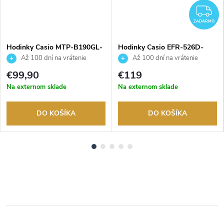
Z
ZADARMO
Hodinky Casio MTP-B190GL-
Hodinky Casio EFR-526D-
7BVEF
3AVUEF
Až 100 dní na vrátenie
Až 100 dní na vrátenie
tovaru. Autorizovaný predajca.
tovaru. Autorizovaný predajca.
€99,90
€119
Na externom sklade
Na externom sklade
DO KOŠÍKA
DO KOŠÍKA