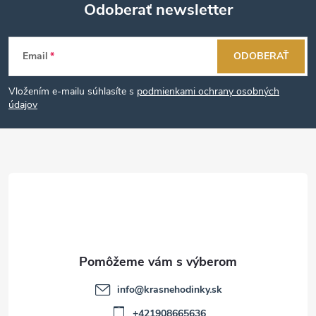
Odoberať newsletter
Z
Email
ODOBERAŤ
á
Vložením e-mailu súhlasíte s
podmienkami ochrany osobných
p
údajov
ä
t
i
e
info
@
krasnehodinky.sk
+421908665636