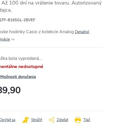
Až 100 dní na vrátenie tovaru. Autorizovaný
dajca.
LTP-B165GL-2BVEF
ske hodinky Casio z kolekcie
Analog
Detailné
rmácie
ožka bola vypredaná…
entálne nedostupné
Možnosti doručenia
89,90
otková
:
Opýtať sa
Strážiť
Zdieľať
Tlač