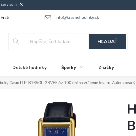
ervisom ! 🛠️
info@krasnehodinky.sk
Vrátenie-výmena tovaru
Reklamácia tovaru
Obchodné podmienky
HĽADAŤ
Detské hodinky
Šperky
Značky
dinky Casio LTP-B165GL-2BVEF
Až 100 dní na vrátenie tovaru. Autorizovaný
H
B