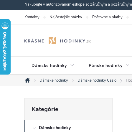
Prejsť
Nakupujte v autorizovanom eshope so záručným a pozáručným s
na
Kontakty
Najčastejšie otázky
Poštovné a platby
obsah
Dámske hodinky
Pánske hodinky
Dámske hodinky
Dámske hodinky Casio
Ho
Domov
B
Preskočiť
Kategórie
kategórie
o
Dámske hodinky