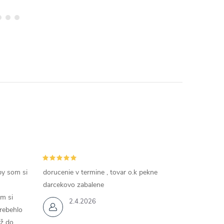
by som si
dorucenie v termine , tovar o.k pekne
darcekovo zabalene
m si
2.4.2026
rebehlo
až do