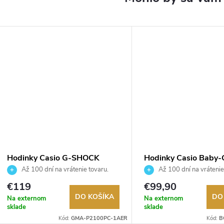
Hodinky Casio G-SHOCK
Hodinky Casio Baby
GMA-P2100PC-1AER
565GC-4ER
Až 100 dní na vrátenie tovaru.
Až 100 dní na vrátenie
Autorizovaný predajca.
Autorizovaný predajca.
€119
€99,90
DO KOŠÍKA
DO
Na externom
Na externom
sklade
sklade
Kód:
GMA-P2100PC-1AER
Kód:
B