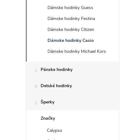
č
Dámske hodinky Guess
n
Dámske hodinky Festina
ý
Dámske hodinky Citizen
Dámske hodinky Casio
p
Dámske hodinky Michael Kors
a
Pánske hodinky
n
Detské hodinky
e
Šperky
l
Značky
Calypso