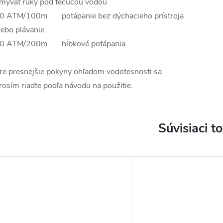
mývať ruky pod tečúcou vodou
0 ATM/100m potápanie bez dýchacieho prístroja
lebo plávanie
0 ATM/200m hĺbkové potápania
re presnejšie pokyny ohľadom vodotesnosti sa
rosím riaďte podľa návodu na použitie.
Súvisiaci t