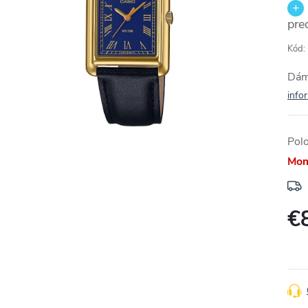
pre
Kód:
Dám
info
Pol
Mom
€
Jedn
cena