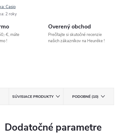
ka:
Casio
ka
:
2 roky
rmo
Overený obchod
50,-€, máte
Prečítajte si skutočné recenzie
mo !
našich zákazníkov na Heuréke !
SÚVISIACE PRODUKTY
PODOBNÉ (10)
Dodatočné parametre