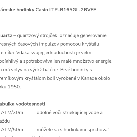
ámske hodinky Casio LTP-B165GL-2BVEF
uartz
– quartzový strojček označuje generovanie
resných časových impulzov pomocou kryštálu
remíka. Vďaka svojej jednoduchosti je veľmi
poľahlivý a spotrebováva len malé množstvo energie,
o má vplyv na výdrž batérie. Prvé hodinky s
remíkovým kryštáľom boli vyrobené v Kanade okolo
oku 1950.
abuľka vodotesnosti
 ATM/30m odolné voči striekajúcej vode a
ažďu
 ATM/50m môžete sa s hodinkami sprchovať