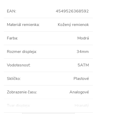
EAN
:
4549526368592
Materiál remienka
:
Kožený remienok
Farba
:
Modrá
Rozmer displeja
:
34mm
Vodotesnosť
:
5ATM
Sklíčko
:
Plastové
Zobrazenie času
:
Analogové
Tvar displeja
:
Hranatý