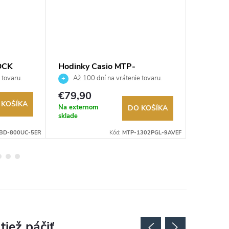
OCK
Hodinky Casio MTP-
Hodink
1302PGL-9AVEF
7BVEF
 tovaru.
Až 100 dní na vrátenie tovaru.
Až 10
Autorizovaný predajca.
Autorizov
€79,90
€89,9
 KOŠÍKA
Na externom
Sklad
DO KOŠÍKA
sklade
BD-800UC-5ER
Kód:
MTP-1302PGL-9AVEF