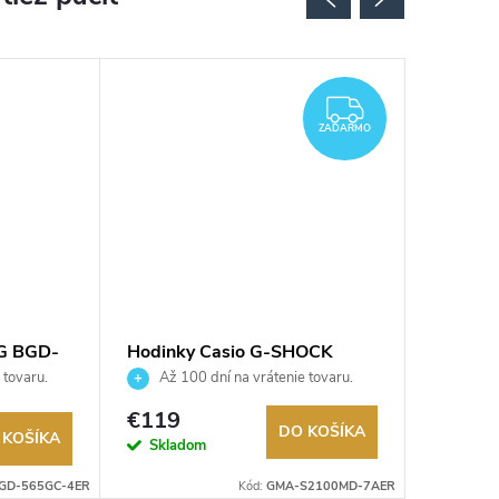
ZADARMO
ZADARMO
-G BGD-
Hodinky Casio G-SHOCK
Hodinky
GMA-S2100MD-7AER
565GC-
 tovaru.
Až 100 dní na vrátenie tovaru.
Až 10
Autorizovaný predajca.
Autorizov
€99,9
€119
DO KOŠÍKA
 KOŠÍKA
Na exter
Skladom
sklade
GD-565GC-4ER
Kód:
GMA-S2100MD-7AER