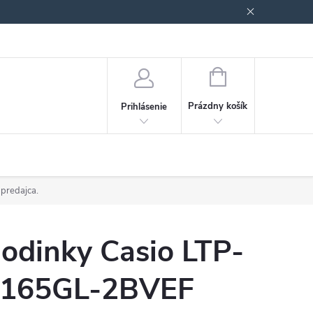
Podmienky ochrany osobných údajov
Blog
NÁKUPNÝ
KOŠÍK
Prázdny košík
Prihlásenie
 predajca.
odinky Casio LTP-
165GL-2BVEF