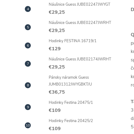
Náušnice Guess JUBE02247JWYGT
D
€29,25
Náušnice Guess JUBE02247JWRHT
€29,25
Q
Hodinky FESTINA 16719/1
p
€129
k
s
Náušnice Guess JUBE02174JWRHT
€29,25
č
k
Pánsky náramok Guess
r
JUMB01312JWYGBKT/U
€36,75
T
Hodinky Festina 20475/1
3
€109
d
Hodinky Festina 20425/2
5
€109