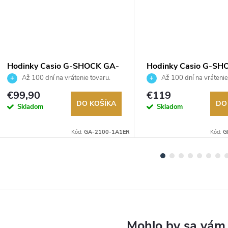
Hodinky Casio G-SHOCK GA-
Hodinky Casio G-SH
2100-1A1ER
GBD-800UC-5ER
Až 100 dní na vrátenie tovaru.
Až 100 dní na vrátenie
Autorizovaný predajca.
Autorizovaný predajca.
€99,90
€119
DO KOŠÍKA
DO
Skladom
Skladom
Kód:
GA-2100-1A1ER
Kód:
G