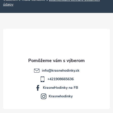
p
údajov
ä
t
i
e
info
@
krasnehodinky.sk
+421908665636
KrasneHodinky na FB
Krasnehodinky