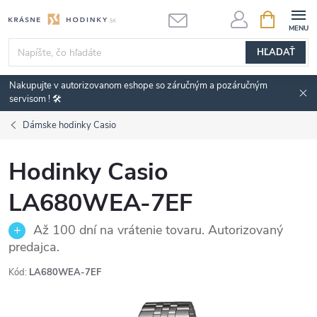
Prejsť
NÁKUPN
KOŠÍK
na
obsah
HĽADAŤ
Nakupujte v autorizovanom eshope so záručným a pozáručným
servisom ! 🛠️
Dámske hodinky Casio
Hodinky Casio
LA680WEA-7EF
Až 100 dní na vrátenie tovaru. Autorizovaný
predajca.
Kód:
LA680WEA-7EF