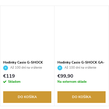
ADARMO
Hodinky Casio G-SHOCK
Hodinky Casio G-SHOCK GA-
GBD-800UC-5ER
2100-1A2ER
Až 100 dní na vrátenie
Až 100 dní na vrátenie
tovaru. Autorizovaný predajca.
tovaru. Autorizovaný predajca.
€119
€99,90
Skladom
Na externom sklade
DO KOŠÍKA
DO KOŠÍKA