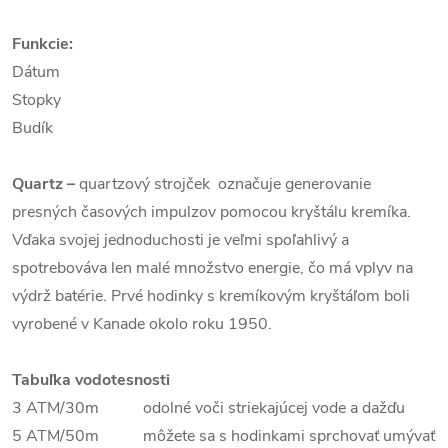
Funkcie:
Dátum
Stopky
Budík
Quartz
–
quartzový strojček označuje generovanie
presných časových impulzov pomocou kryštálu kremíka.
Vďaka svojej jednoduchosti je veľmi spoľahlivý a
spotrebováva len malé množstvo energie, čo má vplyv na
výdrž batérie. Prvé hodinky s kremíkovým kryštáľom boli
vyrobené v Kanade okolo roku 1950.
Tabuľka vodotesnosti
3 ATM/30m odolné voči striekajúcej vode a dažďu
5 ATM/50m môžete sa s hodinkami sprchovať umývať