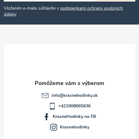
á
Vložením e-mailu súhlasíte s
podmienkami ochrany osobných
p
údajov
ä
t
i
e
info
@
krasnehodinky.sk
+421908665636
KrasneHodinky na FB
Krasnehodinky