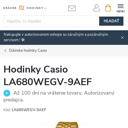
Prejsť
NÁKUPN
KOŠÍK
na
obsah
HĽADAŤ
Nakupujte v autorizovanom eshope so záručným a pozáručným
servisom ! 🛠️
Dámske hodinky Casio
Hodinky Casio
LA680WEGV-9AEF
Až 100 dní na vrátenie tovaru. Autorizovaný
predajca.
Kód:
LA680WEGV-9AEF