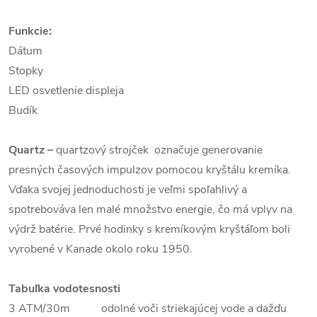
Funkcie:
Dátum
Stopky
LED osvetlenie displeja
Budík
Quartz
–
quartzový strojček označuje generovanie
presných časových impulzov pomocou kryštálu kremíka.
Vďaka svojej jednoduchosti je veľmi spoľahlivý a
spotrebováva len malé množstvo energie, čo má vplyv na
výdrž batérie. Prvé hodinky s kremíkovým kryštáľom boli
vyrobené v Kanade okolo roku 1950.
Tabuľka vodotesnosti
3 ATM/30m odolné voči striekajúcej vode a dažďu