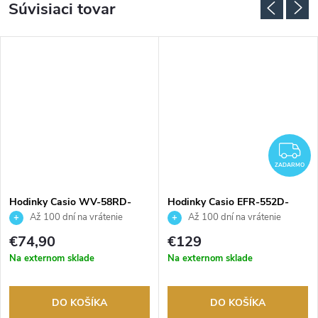
Súvisiaci tovar
ADARMO
Z
ZADARMO
Hodinky Casio WV-58RD-
Hodinky Casio EFR-552D-
1AEF
1AVUEF
Až 100 dní na vrátenie
Až 100 dní na vrátenie
tovaru. Autorizovaný predajca.
tovaru. Autorizovaný predajca.
€74,90
€129
Na externom sklade
Na externom sklade
DO KOŠÍKA
DO KOŠÍKA