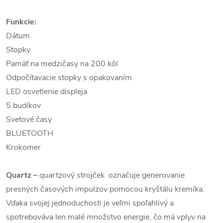
Funkcie:
Dátum
Stopky
Pamäť na medzičasy na 200 kôl
Odpočítavacie stopky s opakovaním
LED osvetlenie displeja
5 budíkov
Svetové časy
BLUETOOTH
Krokomer
Quartz
–
quartzový strojček označuje generovanie
presných časových impulzov pomocou kryštálu kremíka.
Vďaka svojej jednoduchosti je veľmi spoľahlivý a
spotrebováva len malé množstvo energie, čo má vplyv na