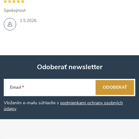
Spokojnost
1.5.2026
Odoberať newsletter
Z
Email
ODOBERAŤ
á
Vložením e-mailu súhlasíte s
podmienkami ochrany osobných
p
údajov
ä