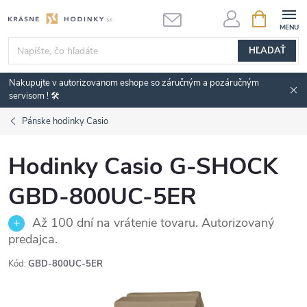
Prejsť
NÁKUPN
KOŠÍK
na
obsah
HĽADAŤ
Nakupujte v autorizovanom eshope so záručným a pozáručným
servisom ! 🛠️
Pánske hodinky Casio
Hodinky Casio G-SHOCK
GBD-800UC-5ER
Až 100 dní na vrátenie tovaru. Autorizovaný
predajca.
Kód:
GBD-800UC-5ER