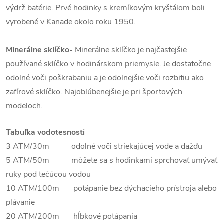
výdrž batérie. Prvé hodinky s kremíkovým kryštáľom boli
vyrobené v Kanade okolo roku 1950.
Minerálne sklíčko-
Minerálne sklíčko je najčastejšie
používané sklíčko v hodinárskom priemysle. Je dostatočne
odolné voči poškrabaniu a je odolnejšie voči rozbitiu ako
zafírové sklíčko. Najobľúbenejšie je pri športových
modeloch.
Tabuľka vodotesnosti
3 ATM/30m odolné voči striekajúcej vode a dažďu
5 ATM/50m môžete sa s hodinkami sprchovať umývať
ruky pod tečúcou vodou
10 ATM/100m potápanie bez dýchacieho prístroja alebo
plávanie
20 ATM/200m hĺbkové potápania