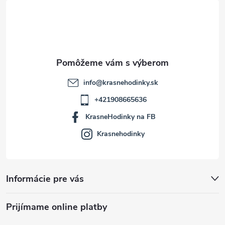
t
i
e
info
@
krasnehodinky.sk
+421908665636
KrasneHodinky na FB
Krasnehodinky
Informácie pre vás
Prijímame online platby