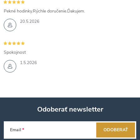
Pekné hodinky.Rýchle doručenie.Ďakujem.
20.5.2026
Spokojnost
1.5.2026
Odoberať newsletter
Z
Email
ODOBERAŤ
á