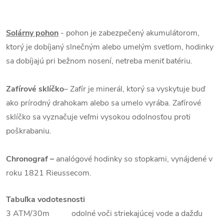
Solárny pohon
- pohon je zabezpečený akumulátorom,
ktorý je dobíjaný slnečným alebo umelým svetlom, hodinky
sa dobíjajú pri bežnom nosení, netreba meniť batériu.
Zafírové sklíčko
–
Zafír je minerál, ktorý sa vyskytuje buď
ako prírodný drahokam alebo sa umelo vyrába. Zafírové
sklíčko sa vyznačuje veľmi vysokou odolnosťou proti
poškrabaniu.
Chronograf –
analógové hodinky so stopkami, vynájdené v
roku 1821 Rieussecom.
Tabuľka vodotesnosti
3 ATM/30m odolné voči striekajúcej vode a dažďu