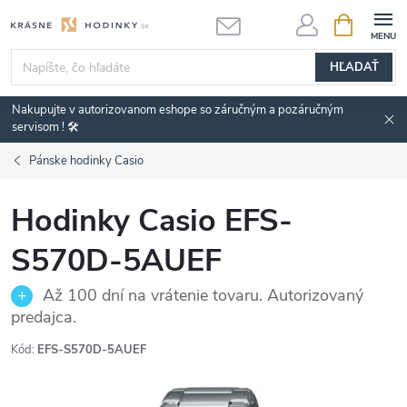
Prejsť
NÁKUPN
KOŠÍK
na
obsah
HĽADAŤ
Nakupujte v autorizovanom eshope so záručným a pozáručným
servisom ! 🛠️
Pánske hodinky Casio
Hodinky Casio EFS-
S570D-5AUEF
Až 100 dní na vrátenie tovaru. Autorizovaný
predajca.
Kód:
EFS-S570D-5AUEF