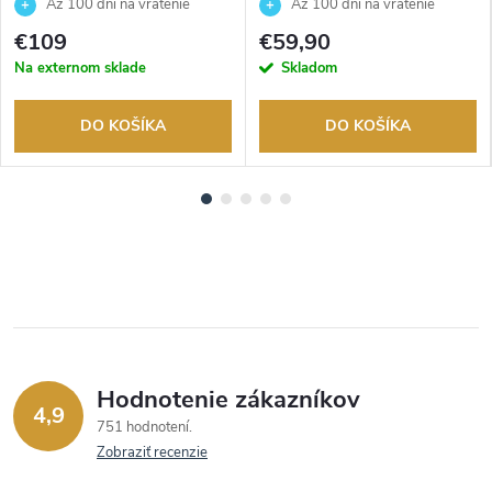
2100-4AER
3BVEF
Až 100 dní na vrátenie
Až 100 dní na vrátenie
tovaru. Autorizovaný predajca.
tovaru. Autorizovaný predajca.
€109
€59,90
Na externom sklade
Skladom
DO KOŠÍKA
DO KOŠÍKA
Hodnotenie zákazníkov
4,9
751 hodnotení
Zobraziť recenzie