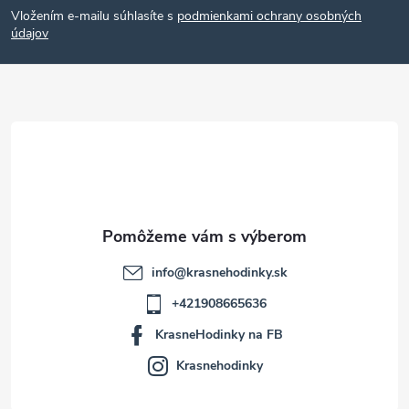
Vložením e-mailu súhlasíte s
podmienkami ochrany osobných
p
údajov
ä
t
i
e
info
@
krasnehodinky.sk
+421908665636
KrasneHodinky na FB
Krasnehodinky