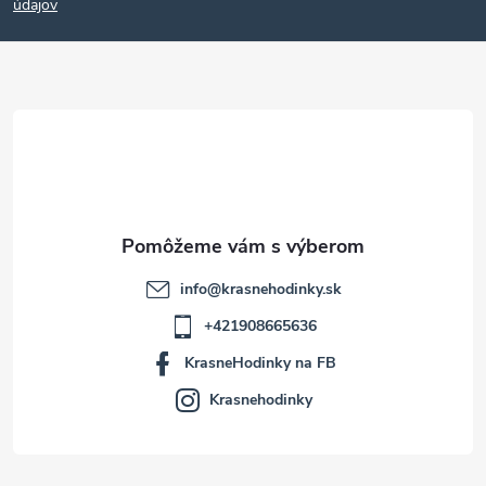
p
údajov
ä
t
i
e
info
@
krasnehodinky.sk
+421908665636
KrasneHodinky na FB
Krasnehodinky