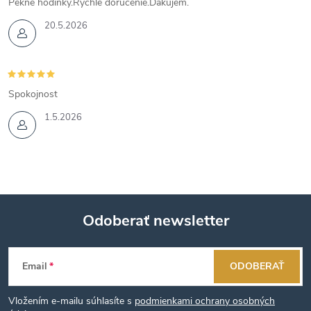
Pekné hodinky.Rýchle doručenie.Ďakujem.
20.5.2026
Spokojnost
1.5.2026
Odoberať newsletter
Z
Email
ODOBERAŤ
á
Vložením e-mailu súhlasíte s
podmienkami ochrany osobných