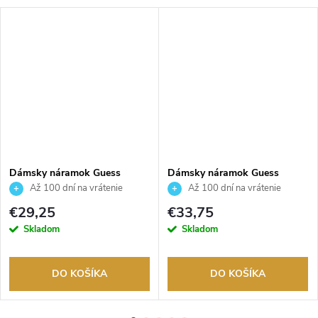
Dámsky náramok Guess
Dámsky náramok Guess
JUBB06288JWYGS
JUBB05378JWYGS
Až 100 dní na vrátenie
Až 100 dní na vrátenie
tovaru. Autorizovaný predajca.
tovaru. Autorizovaný predajca.
€29,25
€33,75
Skladom
Skladom
DO KOŠÍKA
DO KOŠÍKA