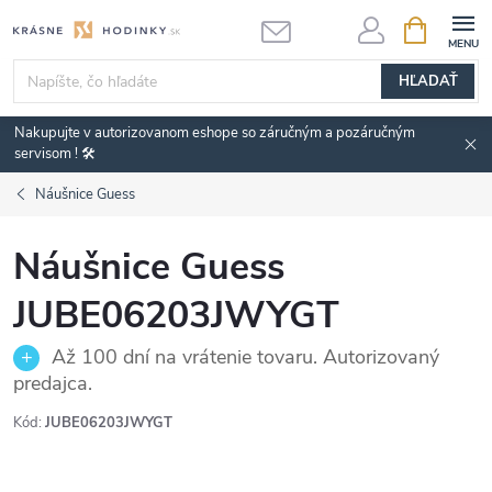
Prejsť
NÁKUPN
KOŠÍK
na
obsah
HĽADAŤ
Nakupujte v autorizovanom eshope so záručným a pozáručným
servisom ! 🛠️
Náušnice Guess
Náušnice Guess
JUBE06203JWYGT
Až 100 dní na vrátenie tovaru. Autorizovaný
predajca.
Kód:
JUBE06203JWYGT