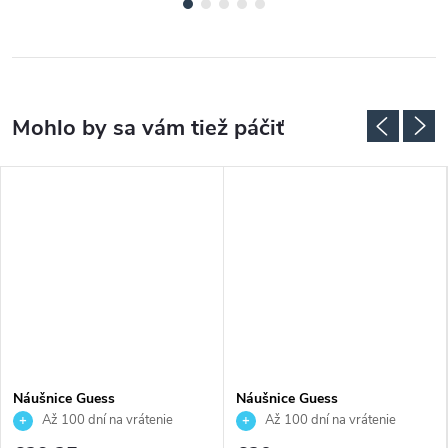
Náušnice Guess
Náušnice Guess
JUBE04070JWRHT
JUBE04612JWRHT
Až 100 dní na vrátenie
Až 100 dní na vrátenie
tovaru. Autorizovaný predajca.
tovaru. Autorizovaný predajca.