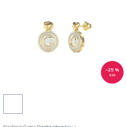
–25 %
€39
Naušnice Guess
Detailné informácie