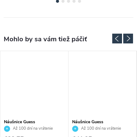
Náušnice Guess
Náušnice Guess
JUBE05548JWRHT
JUBE06284JWRHT
Až 100 dní na vrátenie
Až 100 dní na vrátenie
tovaru. Autorizovaný predajca.
tovaru. Autorizovaný predajca.