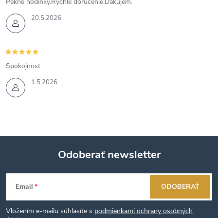
Pekné hodinky.Rýchle doručenie.Ďakujem.
20.5.2026
Spokojnost
1.5.2026
Odoberať newsletter
Z
Email
ODOBERAŤ
á
Vložením e-mailu súhlasíte s
podmienkami ochrany osobných