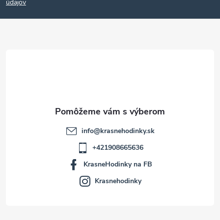
p
údajov
ä
t
i
e
info
@
krasnehodinky.sk
+421908665636
KrasneHodinky na FB
Krasnehodinky