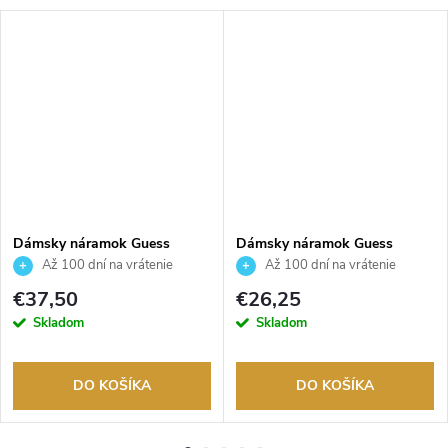
Dámsky náramok Guess
Dámsky náramok Guess
JUBB05220JWRHS
JUBB06234JWRHS
Až 100 dní na vrátenie
Až 100 dní na vrátenie
tovaru. Autorizovaný predajca.
tovaru. Autorizovaný predajca.
€37,50
€26,25
Skladom
Skladom
DO KOŠÍKA
DO KOŠÍKA