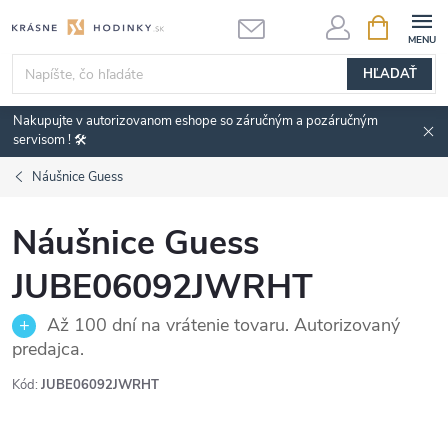
Prejsť
NÁKUPN
KOŠÍK
na
obsah
HĽADAŤ
Nakupujte v autorizovanom eshope so záručným a pozáručným
servisom ! 🛠️
Náušnice Guess
Náušnice Guess
JUBE06092JWRHT
Až 100 dní na vrátenie tovaru. Autorizovaný
predajca.
Kód:
JUBE06092JWRHT