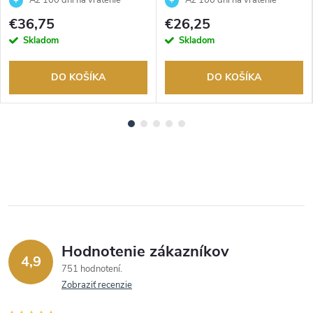
Až 100 dní na vrátenie
Až 100 dní na vrátenie
tovaru. Autorizovaný predajca.
tovaru. Autorizovaný predajca.
€36,75
€26,25
Skladom
Skladom
DO KOŠÍKA
DO KOŠÍKA
Hodnotenie zákazníkov
4,9
751 hodnotení
Zobraziť recenzie