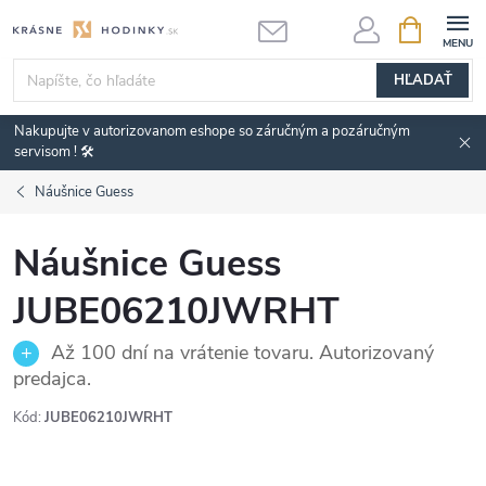
Prejsť
NÁKUPN
KOŠÍK
na
obsah
HĽADAŤ
Nakupujte v autorizovanom eshope so záručným a pozáručným
servisom ! 🛠️
Náušnice Guess
Náušnice Guess
JUBE06210JWRHT
Až 100 dní na vrátenie tovaru. Autorizovaný
predajca.
Kód:
JUBE06210JWRHT