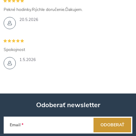
Pekné hodinky.Rýchle doručenie.Ďakujem.
20.5.2026
Spokojnost
1.5.2026
Odoberať newsletter
Z
Email
ODOBERAŤ
á