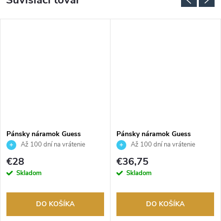
Súvisiaci tovar
Pánsky náramok Guess
Pánsky náramok Guess
JUMB01310JWYGT
JUMB01303JWYGT/U
Až 100 dní na vrátenie
Až 100 dní na vrátenie
tovaru. Autorizovaný predajca.
tovaru. Autorizovaný predajca.
€28
€36,75
Skladom
Skladom
DO KOŠÍKA
DO KOŠÍKA