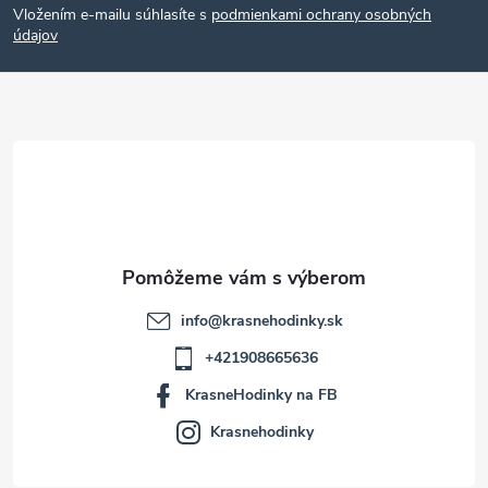
Vložením e-mailu súhlasíte s
podmienkami ochrany osobných
p
údajov
ä
t
i
e
info
@
krasnehodinky.sk
+421908665636
KrasneHodinky na FB
Krasnehodinky