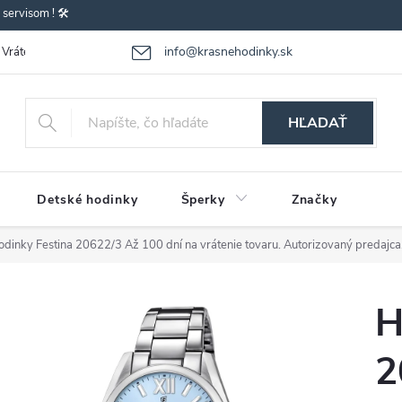
ervisom ! 🛠️
info@krasnehodinky.sk
Vrátenie-výmena tovaru
Reklamácia tovaru
Obchodné podmienky
HĽADAŤ
Detské hodinky
Šperky
Značky
odinky Festina 20622/3
Až 100 dní na vrátenie tovaru. Autorizovaný predajca
H
2