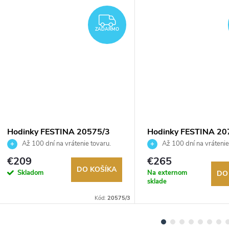
DARMO
ZADARMO
ZADARMO
Hodinky FESTINA 20575/3
Hodinky FESTINA 20
Až 100 dní na vrátenie tovaru.
Až 100 dní na vrátenie
Autorizovaný predajca.
Autorizovaný predajca.
€209
€265
DO KOŠÍKA
Skladom
Na externom
DO
sklade
Kód:
20575/3