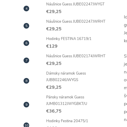
Náušnice Guess JUBE02247JWYGT
€29,25
I
Náušnice Guess JUBE02247JWRHT
g
€29,25
J
Hodinky FESTINA 16719/1
k
€129
S
Náušnice Guess JUBE02174JWRHT
€29,25
j
n
Dámsky náramok Guess
o
JUBB02246JWYGS
€29,25
m
š
Pánsky náramok Guess
p
JUMB01312JWYGBKT/U
€36,75
p
n
Hodinky Festina 20475/1