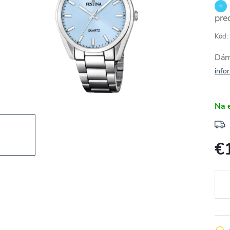
pre
Kód:
Dám
info
Na 
€
Jedn
cena