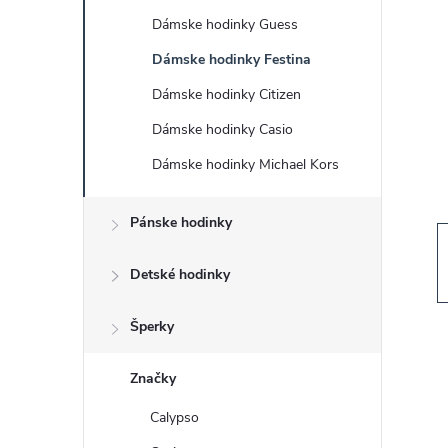
č
Dámske hodinky Guess
n
Dámske hodinky Festina
ý
Dámske hodinky Citizen
Dámske hodinky Casio
p
Dámske hodinky Michael Kors
a
Pánske hodinky
n
Detské hodinky
e
Šperky
l
Značky
Calypso