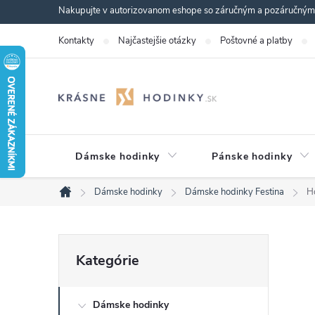
Prejsť
Nakupujte v autorizovanom eshope so záručným a pozáručným s
na
Kontakty
Najčastejšie otázky
Poštovné a platby
obsah
Dámske hodinky
Pánske hodinky
Dámske hodinky
Dámske hodinky Festina
H
Domov
B
Preskočiť
Kategórie
kategórie
o
Dámske hodinky