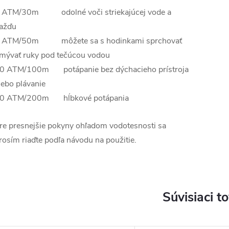
 ATM/30m odolné voči striekajúcej vode a
ažďu
 ATM/50m môžete sa s hodinkami sprchovať
mývať ruky pod tečúcou vodou
0 ATM/100m potápanie bez dýchacieho prístroja
lebo plávanie
0 ATM/200m hĺbkové potápania
re presnejšie pokyny ohľadom vodotesnosti sa
rosím riaďte podľa návodu na použitie.
Súvisiaci t