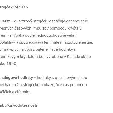
trojček: M2035
uartz
– quartzový strojček označuje generovanie
resných časových impulzov pomocou kryštálu
remíka. Vďaka svojej jednoduchosti je veľmi
poľahlivý a spotrebováva len malé množstvo energie,
o má vplyv na výdrž batérie. Prvé hodinky s
remíkovým kryštáľom boli vyrobené v Kanade okolo
oku 1950.
nalógové hodinky –
hodinky s quartzovým alebo
echanickým strojčekom ukazujúce čas pomocou
učičiek a ciferníka.
abuľka vodotesnosti