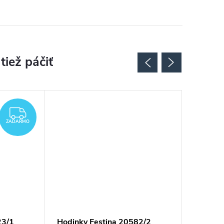
ZADARMO
ZADARMO
23/1
Hodinky Festina 20582/2
Hodink