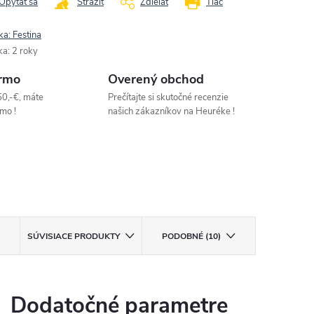
Opýtať sa
Strážiť
Zdieľať
Tlač
ka:
Festina
ka
:
2 roky
rmo
Overený obchod
50,-€, máte
Prečítajte si skutočné recenzie
mo !
našich zákazníkov na Heuréke !
SÚVISIACE PRODUKTY
PODOBNÉ (10)
Dodatočné parametre