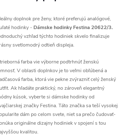
deálny doplnok pre ženy, ktoré preferujú analógové,
uľaté hodinky -
Dámske hodinky Festina 20622/3.
ednoduchý vzhľad týchto hodiniek skvelo finalizuje
rásny svetlomodrý odtieň displeja.
trieborná farba vie výborne podtrhnúť ženskú
emnosť. V oblasti doplnkov je to veľmi obľúbená a
adčasová farba, ktorá vie pekne zvýrazniť celý ženský
utfit.
Ak hľadáte praktický, no zároveň elegantný
ódny kúsok, vyberte si dámske hodinky od
vajčiarskej značky Festina. Táto značka sa teší vysokej
opularite dám po celom svete, niet sa prečo čudovať-
onúka originálne dizajny hodiniek v spojení s tou
ajvyššou kvalitou.