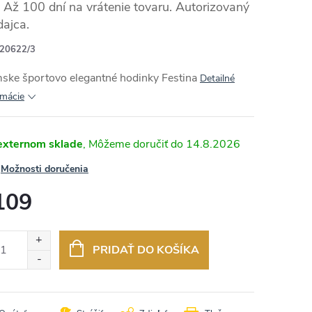
Až 100 dní na vrátenie tovaru. Autorizovaný
dajca.
20622/3
ske športovo elegantné hodinky Festina
Detailné
rmácie
externom sklade
14.8.2026
Možnosti doručenia
109
otková
:
PRIDAŤ DO KOŠÍKA