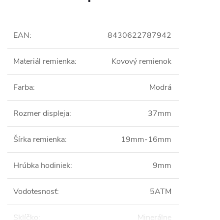
EAN
:
8430622787942
Materiál remienka
:
Kovový remienok
Farba
:
Modrá
Rozmer displeja
:
37mm
Šírka remienka
:
19mm-16mm
Hrúbka hodiniek
:
9mm
Vodotesnosť
:
5ATM
Sklíčko
:
Minerálne