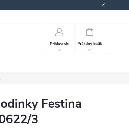
Podmienky ochrany osobných údajov
Blog
NÁKUPNÝ
KOŠÍK
Prázdny košík
Prihlásenie
.
odinky Festina
0622/3