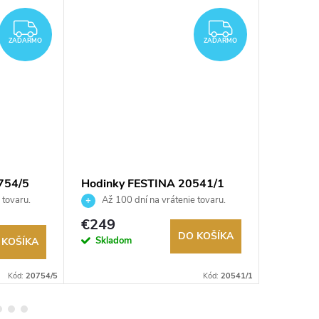
ZADARMO
ZADARMO
ZADARMO
ZADARMO
754/5
Hodinky FESTINA 20541/1
Hodink
 tovaru.
Až 100 dní na vrátenie tovaru.
Až 10
Autorizovaný predajca.
Autorizov
€249
€249
DO KOŠÍKA
Skladom
Sklad
 KOŠÍKA
Kód:
20754/5
Kód:
20541/1