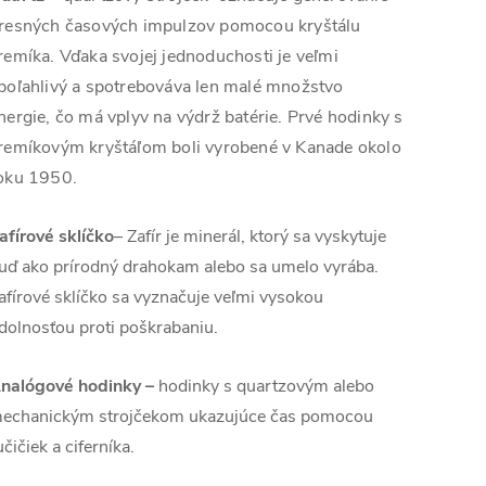
resných časových impulzov pomocou kryštálu
remíka. Vďaka svojej jednoduchosti je veľmi
poľahlivý a spotrebováva len malé množstvo
nergie, čo má vplyv na výdrž batérie. Prvé hodinky s
remíkovým kryštáľom boli vyrobené v Kanade okolo
oku 1950.
afírové sklíčko
– Zafír je minerál, ktorý sa vyskytuje
uď ako prírodný drahokam alebo sa umelo vyrába.
afírové sklíčko sa vyznačuje veľmi vysokou
dolnosťou proti poškrabaniu.
nalógové hodinky –
hodinky s quartzovým alebo
echanickým strojčekom ukazujúce čas pomocou
učičiek a ciferníka.