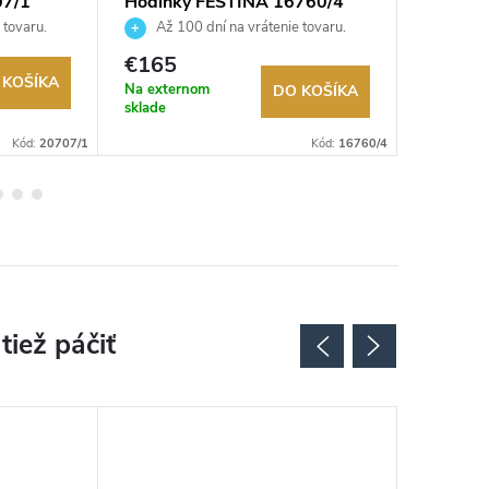
07/1
Hodinky FESTINA 16760/4
Hodinky
 tovaru.
Až 100 dní na vrátenie tovaru.
Až 10
Autorizovaný predajca.
Autorizov
€165
€149
 KOŠÍKA
Na externom
Sklad
DO KOŠÍKA
sklade
Kód:
20707/1
Kód:
16760/4