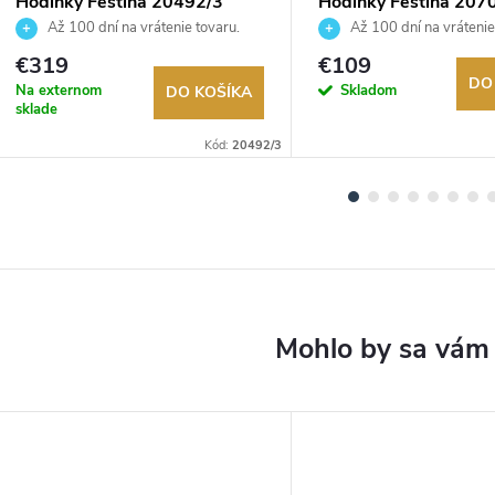
Hodinky Festina 20492/3
Hodinky Festina 207
Až 100 dní na vrátenie tovaru.
Až 100 dní na vrátenie
Autorizovaný predajca.
Autorizovaný predajca.
€319
€109
DO
Na externom
Skladom
DO KOŠÍKA
sklade
Kód:
20492/3
DARMO