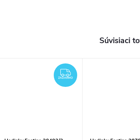
Súvisiaci t
DARMO
ZADARMO
ZADARMO