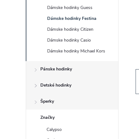
č
Dámske hodinky Guess
n
Dámske hodinky Festina
ý
Dámske hodinky Citizen
Dámske hodinky Casio
p
Dámske hodinky Michael Kors
a
Pánske hodinky
n
Detské hodinky
e
Šperky
l
Značky
Calypso