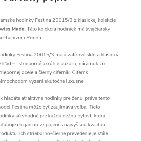
ámske hodinky Festina 20015/3 z klasickej kolekcie
wiss Made
. Táto kolekcia hodiniek má švajčiarsky
echanizmu Ronda.
odinky Festina 20015/3 majú zafírové sklo a klasický
zhľad – strieborné okrúhle puzdro, náramok zo
triebornej ocele a čierny ciferník. Cifernk
imochodom vyzerá skutočne luxusne.
k hľadáte atraktívne hodinky pre ženu, práve tento
odel Festina môže byť zaujímavá voľba. Tieto
odinky sú vhodné pre každú nežnú bytosť, ktorá
bľubuje eleganciu v spojení s najvyššou kvalitou
roduktu. Ich strieborno-čierne prevedenie je stále