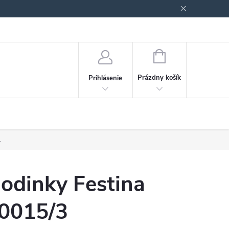
Podmienky ochrany osobných údajov
Blog
NÁKUPNÝ
KOŠÍK
Prázdny košík
Prihlásenie
.
odinky Festina
0015/3