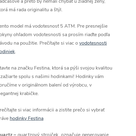
adčasové a preto by nemali chýbať u žiadnej ženy,
torá má rada originalitu a štýl.
ento model má vodotesnosť 5 ATM. Pre presnejšie
okyny ohľadom vodotesnosti sa prosím riaďte podľa
ávodu na použitie. Prečítajte si viac o
vodotesnosti
odiniek
.
tavte na značku Festina, ktorá sa pýši svojou kvalitou
 zažiarte spolu s našimi hodinkami! Hodinky vám
oručíme v originálnom balení od výrobcu, v
legantnej krabičke.
rečítajte si viac informácii a zistite prečo si vybrať
ráve
hodinky Festina
uartz
–
quartzový strojček označuje generovanie