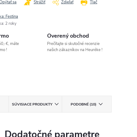
Opýtať sa
Strážiť
Zdieľať
Tlač
ka:
Festina
ka
:
2 roky
rmo
Overený obchod
50,-€, máte
Prečítajte si skutočné recenzie
mo !
našich zákazníkov na Heuréke !
SÚVISIACE PRODUKTY
PODOBNÉ (10)
Dodatočné parametre