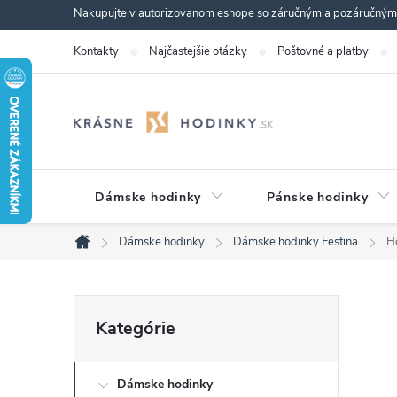
Prejsť
Nakupujte v autorizovanom eshope so záručným a pozáručným s
na
Kontakty
Najčastejšie otázky
Poštovné a platby
obsah
Dámske hodinky
Pánske hodinky
Dámske hodinky
Dámske hodinky Festina
H
Domov
B
Preskočiť
Kategórie
kategórie
o
Dámske hodinky