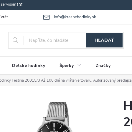
ervisom ! 🛠️
info@krasnehodinky.sk
Vrátenie-výmena tovaru
Reklamácia tovaru
Obchodné podmienky
HĽADAŤ
Detské hodinky
Šperky
Značky
odinky Festina 20015/3
Až 100 dní na vrátenie tovaru. Autorizovaný predajca
H
2