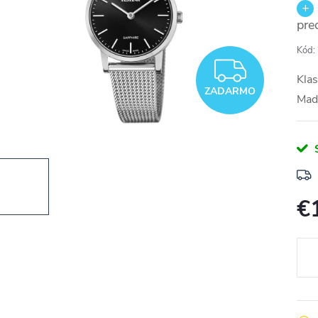
pre
Kód:
ZADA
Klas
ZADARMO
Mad
€
Jedn
cena