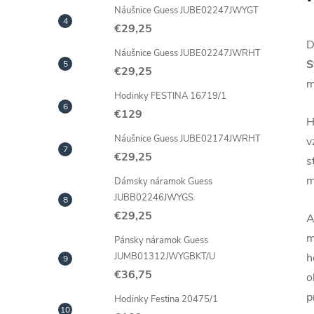
Náušnice Guess JUBE02247JWYGT
€29,25
D
Náušnice Guess JUBE02247JWRHT
S
€29,25
m
Hodinky FESTINA 16719/1
€129
H
Náušnice Guess JUBE02174JWRHT
v
€29,25
s
m
Dámsky náramok Guess
JUBB02246JWYGS
€29,25
A
m
Pánsky náramok Guess
h
JUMB01312JWYGBKT/U
€36,75
o
p
Hodinky Festina 20475/1