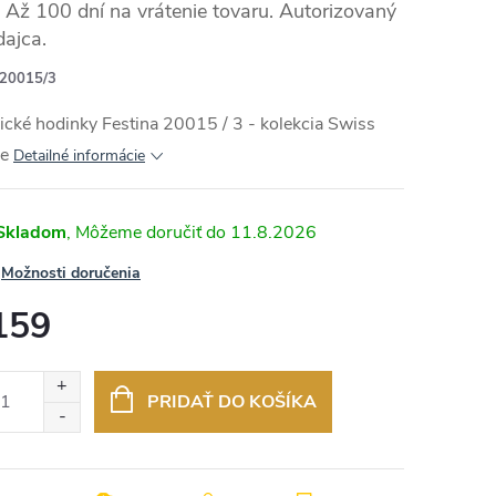
Až 100 dní na vrátenie tovaru. Autorizovaný
dajca.
20015/3
RMO
ické hodinky Festina 20015 / 3 - kolekcia Swiss
e
Detailné informácie
Skladom
11.8.2026
Možnosti doručenia
159
otková
:
PRIDAŤ DO KOŠÍKA