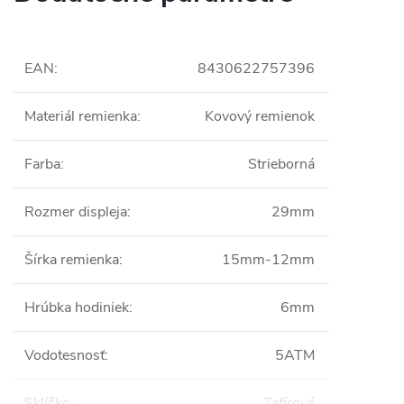
EAN
:
8430622757396
Materiál remienka
:
Kovový remienok
Farba
:
Strieborná
Rozmer displeja
:
29mm
Šírka remienka
:
15mm-12mm
Hrúbka hodiniek
:
6mm
Vodotesnosť
:
5ATM
Sklíčko
:
Zafírové